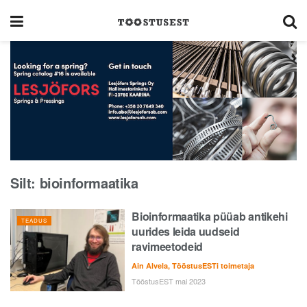
Silt:
bioinformaatika
Bioinformaatika püüab antikehi
TEADUS
uurides leida uudseid
ravimeetodeid
Ain Alvela, TööstusESTi toimetaja
TööstusEST mai 2023