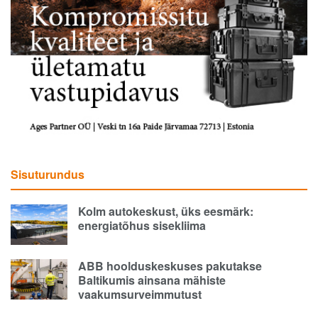
Sisuturundus
Kolm autokeskust, üks eesmärk:
energiatõhus sisekliima
ABB hoolduskeskuses pakutakse
Baltikumis ainsana mähiste
vaakumsurveimmutust