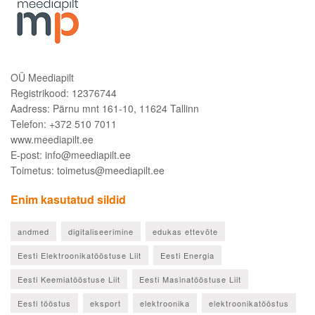
OÜ Meediapilt
Registrikood: 12376744
Aadress: Pärnu mnt 161-10, 11624 Tallinn
Telefon: +372 510 7011
www.meediapilt.ee
E-post: info@meediapilt.ee
Toimetus: toimetus@meediapilt.ee
Enim kasutatud sildid
andmed
digitaliseerimine
edukas ettevõte
Eesti Elektroonikatööstuse Liit
Eesti Energia
Eesti Keemiatööstuse Liit
Eesti Masinatööstuse Liit
Eesti tööstus
eksport
elektroonika
elektroonikatööstus