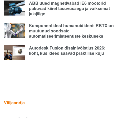
ABB uued magnetivabad IE6 mootorid
pakuvad kiiret tasuvusaega ja väiksemat
jalajälge
Komponentidest humanoidideni: RBTX on
muutunud soodsate
automatiseerimisteenuste keskuseks
Autodesk Fusion disainivõistlus 2026:
koht, kus ideed saavad praktilise kuju
Väljaandja