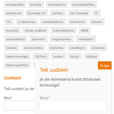
energeetika
energia
energiakriis
energiapoliitika
eriolukord
Euroopa Liit
haridus
Ida-Virumaa
IT
ITL
it tööstuses
keemiatööstus
keskkond
kolumn
koostöö
liitude uudised
masinatööstus
MKM
puidutööstus
põlevkivi
ringmajandus
rohepööre
seadus
sisuturundus
statistika
swedbank
sündmus
taastuvenergia
TalTech
teadus
toetus
tööjõud
tööstuspoliitika
ülevaade
Uudiskiri
ja ole esimesena kursis tööstuses
toimuvaga!
Telli uudiskiri ja ole esimesena kursis oluliste uudistega!
Nimi*
Nimi*