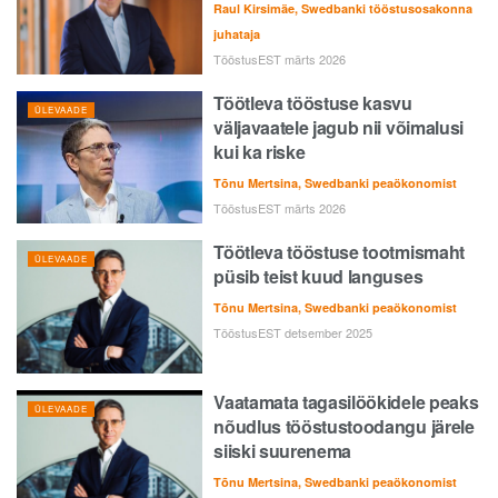
Raul Kirsimäe, Swedbanki tööstusosakonna
juhataja
TööstusEST märts 2026
Töötleva tööstuse kasvu
ÜLEVAADE
väljavaatele jagub nii võimalusi
kui ka riske
Tõnu Mertsina, Swedbanki peaökonomist
TööstusEST märts 2026
Töötleva tööstuse tootmismaht
ÜLEVAADE
püsib teist kuud languses
Tõnu Mertsina, Swedbanki peaökonomist
TööstusEST detsember 2025
Vaatamata tagasilöökidele peaks
ÜLEVAADE
nõudlus tööstustoodangu järele
siiski suurenema
Tõnu Mertsina, Swedbanki peaökonomist