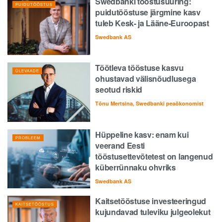
Swedbanki tööstusuuring:
PUIDUTÖÖSTUS
puidutööstuse järgmine kasv
tuleb Kesk- ja Lääne-Euroopast
Swedbank AS
Töötleva tööstuse kasvu
ÜLEVAADE
ohustavad välisnõudlusega
seotud riskid
Tõnu Mertsina, Swedbanki peaökonomist
Hüppeline kasv: enam kui
PROBLEEM
veerand Eesti
tööstusettevõtetest on langenud
küberrünnaku ohvriks
Swedbank AS
Kaitsetööstuse investeeringud
KAITSETÖÖSTUS
kujundavad tuleviku julgeolekut