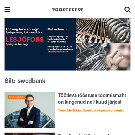
Silt:
swedbank
Töötleva tööstuse tootmismaht
ÜLEVAADE
on langenud neli kuud järjest
Tõnu Mertsina, Swedbanki peaökonomist