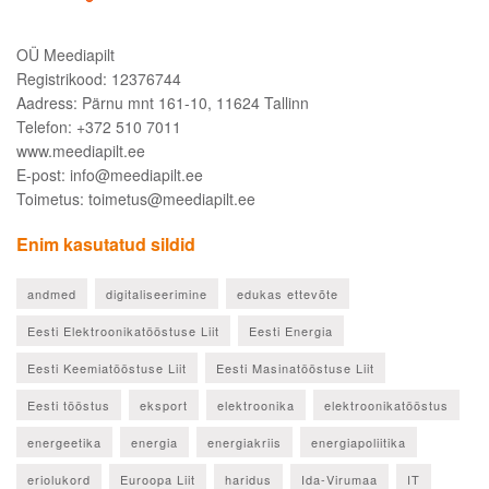
OÜ Meediapilt
Registrikood: 12376744
Aadress: Pärnu mnt 161-10, 11624 Tallinn
Telefon: +372 510 7011
www.meediapilt.ee
E-post: info@meediapilt.ee
Toimetus: toimetus@meediapilt.ee
Enim kasutatud sildid
andmed
digitaliseerimine
edukas ettevõte
Eesti Elektroonikatööstuse Liit
Eesti Energia
Eesti Keemiatööstuse Liit
Eesti Masinatööstuse Liit
Eesti tööstus
eksport
elektroonika
elektroonikatööstus
energeetika
energia
energiakriis
energiapoliitika
eriolukord
Euroopa Liit
haridus
Ida-Virumaa
IT