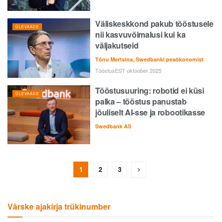
Väliskeskkond pakub tööstusele
ÜLEVAADE
nii kasvuvõimalusi kui ka
väljakutseid
Tõnu Mertsina, Swedbanki peaökonomist
TööstusEST oktoober 2025
Tööstusuuring: robotid ei küsi
ÜLEVAADE
palka – tööstus panustab
jõuliselt AI-sse ja robootikasse
Swedbank AS
1
2
3
Värske ajakirja trükinumber