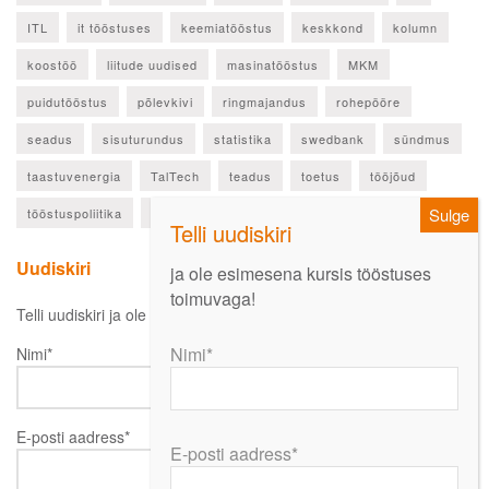
ITL
it tööstuses
keemiatööstus
keskkond
kolumn
koostöö
liitude uudised
masinatööstus
MKM
puidutööstus
põlevkivi
ringmajandus
rohepööre
seadus
sisuturundus
statistika
swedbank
sündmus
taastuvenergia
TalTech
teadus
toetus
tööjõud
tööstuspoliitika
ülevaade
Uudiskiri
ja ole esimesena kursis tööstuses
toimuvaga!
Telli uudiskiri ja ole esimesena kursis oluliste uudistega!
Nimi*
Nimi*
E-posti aadress*
E-posti aadress*