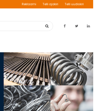
Reklaami
Telli ajakiri
Telli uudiskiri