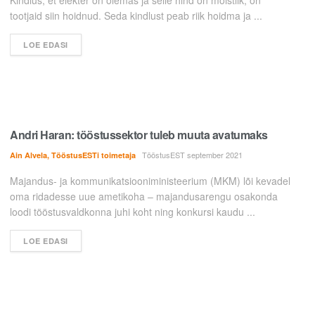
tootjaid siin hoidnud. Seda kindlust peab riik hoidma ja ...
LOE EDASI
Andri Haran: tööstussektor tuleb muuta avatumaks
TööstusEST september 2021
Ain Alvela, TööstusESTi toimetaja
Majandus- ja kommunikatsiooniministeerium (MKM) lõi kevadel
oma ridadesse uue ametikoha – majandusarengu osakonda
loodi tööstusvaldkonna juhi koht ning konkursi kaudu ...
LOE EDASI