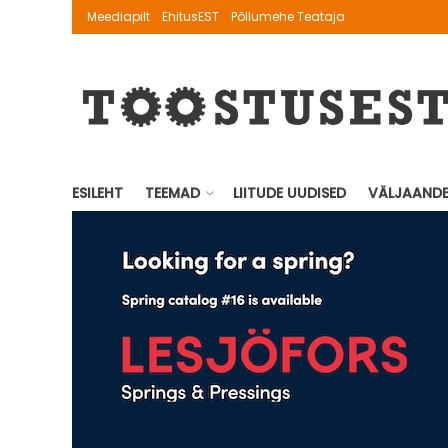
Meediapilt
EhitusEST
Põllumehe Teataja
ESILEHT
TEEMAD
LIITUDE UUDISED
VÄLJAAND