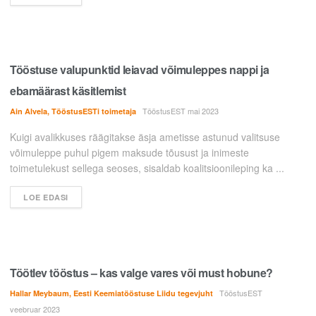
Tööstuse valupunktid leiavad võimuleppes nappi ja
ebamäärast käsitlemist
TööstusEST mai 2023
Ain Alvela, TööstusESTi toimetaja
Kuigi avalikkuses räägitakse äsja ametisse astunud valitsuse
võimuleppe puhul pigem maksude tõusust ja inimeste
toimetulekust sellega seoses, sisaldab koalitsioonileping ka ...
LOE EDASI
Töötlev tööstus – kas valge vares või must hobune?
TööstusEST
Hallar Meybaum, Eesti Keemiatööstuse Liidu tegevjuht
veebruar 2023