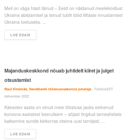
Meil on väga hästi läinud – Eesti on näidanud meelekindlust
Ukraina abistamisel ja teinud tublit tööd liitlaste innustamisel
Ukraina toetuseks. ...
LOE EDASI
Majanduskeskkond nõuab juhtidelt kiiret ja julget
otsustamist
TööstusEST
Raul Kirsimäe, Swedbanki tööstusosakonna juhataja
detsember 2022
Käesolev aasta on olnud meie tööstuse jaoks eelnenud
koroona-aastatest keerulisem – sõjast tingitud tarneahelate
katkemine sundis kiirkorras otsima uusi tarnijaid, ...
LOE EDASI