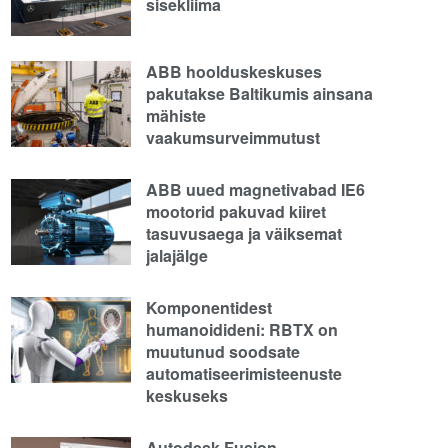
sisekliima
ABB hoolduskeskuses
pakutakse Baltikumis ainsana
mähiste
vaakumsurveimmutust
ABB uued magnetivabad IE6
mootorid pakuvad kiiret
tasuvusaega ja väiksemat
jalajälge
Komponentidest
humanoidideni: RBTX on
muutunud soodsate
automatiseerimisteenuste
keskuseks
Autodesk Fusion