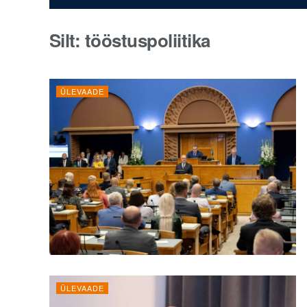
Silt:
tööstuspoliitika
ÜLEVAADE
ÜLEVAADE