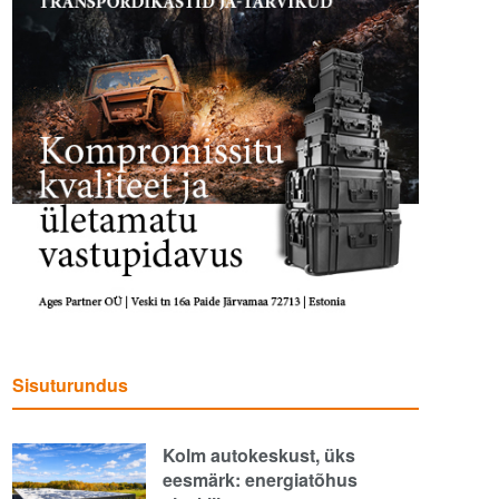
Sisuturundus
Kolm autokeskust, üks
eesmärk: energiatõhus