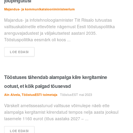
jõupingutusi
Majandus- ja kommunikatsiooniministeerium
Majandus- ja infotehnoloogiaminister Tiit Riisalo tutvustas
valitsuskabinetile ettevõtete nägemust Eesti tööstuspoliitika
arenguvajadustest ja väljakutsetest aastani 2035.
Tööstuspoliitika eesmärk oli koos ...
LOE EDASI
Tööstuses tähendab alampalga kiire kergitamine
ootust, et kõik palgad tõusevad
TööstusEST mai 2023
Ain Alvela, TööstusESTi toimetaja
Värskelt ametisseastunud valitsuse võimulepe näeb ette
alampalga kergitamist kiirendatud tempos nelja aasta jooksul
tasemele 1160 eurot (tõus aastaks 2027 – ...
LOE EDASI