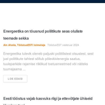
Energeetika on tõusnud poliitikute seas oluliste
teemade sekka
TööstusEST veebruar 2024
Ain Alvela, TööstusESTi toimetaja
Energeetika tulevik oleneb paljuski poliitilistest otsustest, sest
just poliitikute tahtest sõltub põlevkivienergia saatus,
tuuleparkide rajamise riiklikud toetusmeetmed või näiteks
tuumajaama ...
LOE EDASI
Eesti tööstus vajab kasvuks riigi ja ettevõtjate ühiseid