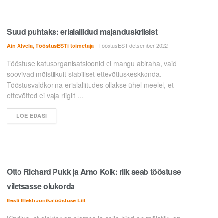
Suud puhtaks: erialaliidud majanduskriisist
TööstusEST detsember 2022
Ain Alvela, TööstusESTi toimetaja
Tööstuse katusorganisatsioonid ei mangu abiraha, vaid
soovivad mõistlikult stabiilset ettevõtluskeskkonda.
Tööstusvaldkonna erialaliitudes ollakse ühel meelel, et
ettevõtted ei vaja riigilt ...
LOE EDASI
Otto Richard Pukk ja Arno Kolk: riik seab tööstuse
viletsasse olukorda
Eesti Elektroonikatööstuse Liit
Kindlus, et elekter on olemas ja selle hind on mõistlik, on