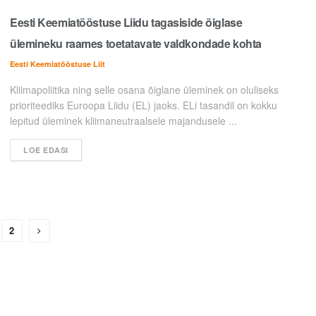
Eesti Keemiatööstuse Liidu tagasiside õiglase
ülemineku raames toetatavate valdkondade kohta
Eesti Keemiatööstuse Liit
Kliimapoliitika ning selle osana õiglane üleminek on oluliseks
prioriteediks Euroopa Liidu (EL) jaoks. ELi tasandil on kokku
lepitud üleminek kliimaneutraalsele majandusele ...
LOE EDASI
2