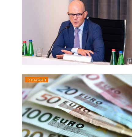
TÖÖJÕUD