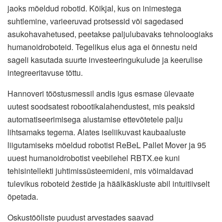
jaoks mõeldud robotid. Kõikjal, kus on inimestega
suhtlemine, varieeruvad protsessid või sagedased
asukohavahetused, peetakse paljulubavaks tehnoloogiaks
humanoidroboteid. Tegelikus elus aga ei õnnestu neid
sageli kasutada suurte investeeringukulude ja keerulise
integreeritavuse tõttu.
Hannoveri tööstusmessil andis igus esmase ülevaate
uutest soodsatest robootikalahendustest, mis peaksid
automatiseerimisega alustamise ettevõtetele palju
lihtsamaks tegema. Alates iseliikuvast kaubaaluste
liigutamiseks mõeldud robotist ReBeL Pallet Mover ja 95
uuest humanoidrobotist veebilehel RBTX.ee kuni
tehisintellekti juhtimissüsteemideni, mis võimaldavad
tulevikus roboteid žestide ja häälkäskluste abil intuitiivselt
õpetada.
Oskustööliste puudust arvestades saavad