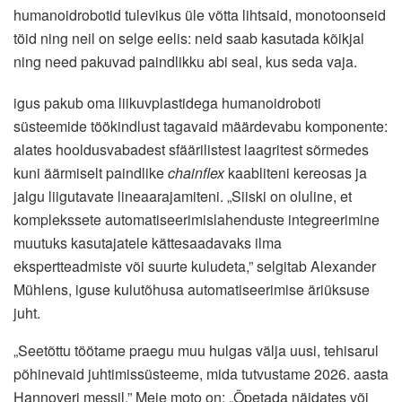
humanoidrobotid tulevikus üle võtta lihtsaid, monotoonseid
töid ning neil on selge eelis: neid saab kasutada kõikjal
ning need pakuvad paindlikku abi seal, kus seda vaja.
igus pakub oma liikuvplastidega humanoidroboti
süsteemide töökindlust tagavaid määrdevabu komponente:
alates hooldusvabadest sfäärilistest laagritest sõrmedes
kuni äärmiselt paindlike
chainflex
kaabliteni kereosas ja
jalgu liigutavate lineaarajamiteni. „Siiski on oluline, et
komplekssete automatiseerimislahenduste integreerimine
muutuks kasutajatele kättesaadavaks ilma
ekspertteadmiste või suurte kuludeta,” selgitab Alexander
Mühlens, iguse kulutõhusa automatiseerimise äriüksuse
juht.
„Seetõttu töötame praegu muu hulgas välja uusi, tehisarul
põhinevaid juhtimissüsteeme, mida tutvustame 2026. aasta
Hannoveri messil.” Meie moto on: „Õpetada näidates või