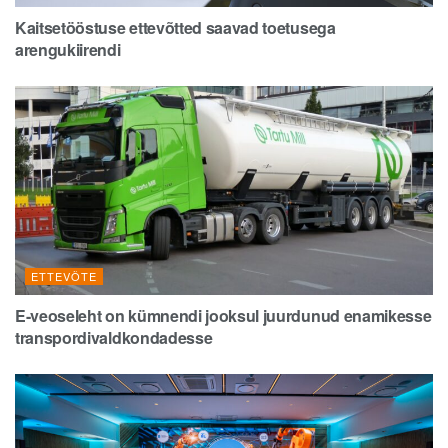
Kaitsetööstuse ettevõtted saavad toetusega
arengukiirendi
ETTEVÕTE
E-veoseleht on kümnendi jooksul juurdunud enamikesse
transpordivaldkondadesse