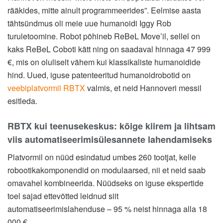
rääkides, mitte ainult programmeerides”. Eelmise aasta
tähtsündmus oli meie uue humanoidi Iggy Rob
turuletoomine. Robot põhineb ReBeL Move’il, sellel on
kaks ReBeL Coboti kätt ning on saadaval hinnaga 47 999
€, mis on oluliselt vähem kui klassikaliste humanoidide
hind. Uued, iguse patenteeritud humanoidrobotid on
veebiplatvormil RBTX
valmis, et neid Hannoveri messil
esitleda.
RBTX kui teenusekeskus: kõige kiirem ja lihtsam
viis automatiseerimisülesannete lahendamiseks
Platvormil on nüüd esindatud umbes 260 tootjat, kelle
robootikakomponendid on modulaarsed, nii et neid saab
omavahel kombineerida. Nüüdseks on iguse ekspertide
toel sajad ettevõtted leidnud siit
automatiseerimislahenduse – 95 % neist hinnaga alla 18
000 €.