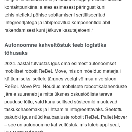
kontaktpunktina: alates esimesest päringust kuni
tehisintellekti põhise sobitamiseni sertifitseeritud
integreerijatega ja läbiproovitud komponentide abil
rakendamisest kuni jätkuva kasutajatoeni.“
Autonoomne kahveltõstuk teeb logistika
tõhusaks
2024. aastal tutvustas igus oma esimest autonoomset
mobiilset robotit ReBeL Move, mis on mõeldud materjali
käitlemiseks; sellele järgnes veelgi võimsam versioon
ReBeL Move Pro. Nõudlus mobiilsete robootikalahenduste
järele suureneb ja mitte üksnes oskustööliste terava
puuduse tõttu, vaid kuna sellised süsteemid muutuvad
taskukohasemaks ja lihtsamini integreeritavaks. Seetõttu
pakubki igus nüüd kaubaaluste robotit ReBeL Pallet Mover
– see on autonoomne kahveltõstuk, mis tuleb appi seal,