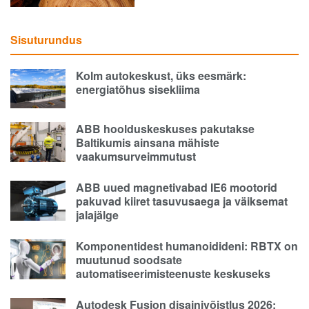
Sisuturundus
Kolm autokeskust, üks eesmärk:
energiatõhus sisekliima
ABB hoolduskeskuses pakutakse
Baltikumis ainsana mähiste
vaakumsurveimmutust
ABB uued magnetivabad IE6 mootorid
pakuvad kiiret tasuvusaega ja väiksemat
jalajälge
Komponentidest humanoidideni: RBTX on
muutunud soodsate
automatiseerimisteenuste keskuseks
Autodesk Fusion disainivõistlus 2026: