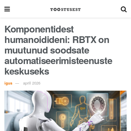
Komponentidest
humanoidideni: RBTX on
muutunud soodsate
automatiseerimisteenuste
keskuseks
igus
aprill 2026