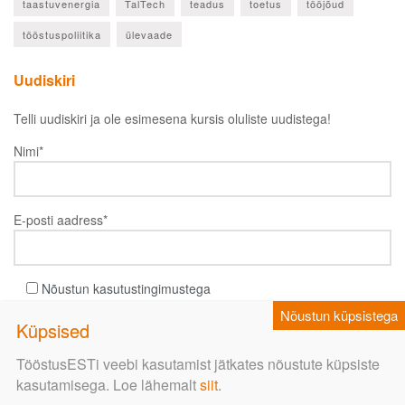
taastuvenergia
TalTech
teadus
toetus
tööjõud
tööstuspoliitika
ülevaade
ja ole esimesena kursis tööstuses
Uudiskiri
toimuvaga!
Telli uudiskiri ja ole esimesena kursis oluliste uudistega!
Nimi*
Nimi*
E-posti aadress*
E-posti aadress*
Nõustun kasutustingimustega
Nõustun kasutustingimustega
TööstusESTi veebi kasutamist jätkates nõustute küpsiste
kasutamisega. Loe lähemalt
siit
.
Meediapilt
EhitusEST
Põllumehe Teataja