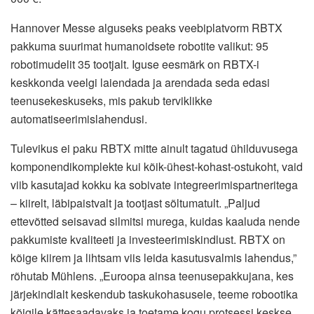
Hannover Messe alguseks peaks veebiplatvorm RBTX
pakkuma suurimat humanoidsete robotite valikut: 95
robotimudelit 35 tootjalt. Iguse eesmärk on RBTX-i
keskkonda veelgi laiendada ja arendada seda edasi
teenusekeskuseks, mis pakub terviklikke
automatiseerimislahendusi.
Tulevikus ei paku RBTX mitte ainult tagatud ühilduvusega
komponendikomplekte kui kõik-ühest-kohast-ostukoht, vaid
viib kasutajad kokku ka sobivate integreerimispartneritega
– kiirelt, läbipaistvalt ja tootjast sõltumatult. „Paljud
ettevõtted seisavad silmitsi murega, kuidas kaaluda nende
pakkumiste kvaliteeti ja investeerimiskindlust. RBTX on
kõige kiirem ja lihtsam viis leida kasutusvalmis lahendus,”
rõhutab Mühlens. „Euroopa ainsa teenusepakkujana, kes
järjekindlalt keskendub taskukohasusele, teeme robootika
kõigile kättesaadavaks ja toetame kogu protsessi keskse