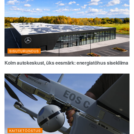
SISUTURUNDUS
Kolm autokeskust, üks eesmärk: energiatõhus sisekliima
KAITSETÖÖSTUS