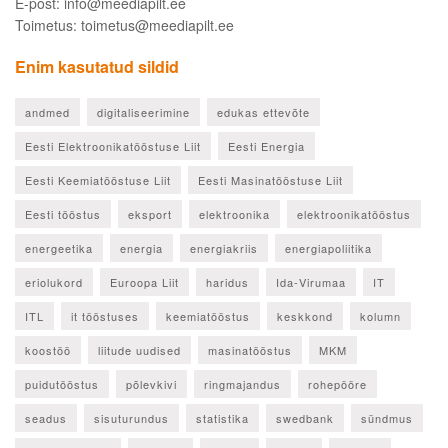
E-post: info@meediapilt.ee
Toimetus: toimetus@meediapilt.ee
Enim kasutatud sildid
andmed
digitaliseerimine
edukas ettevõte
Eesti Elektroonikatööstuse Liit
Eesti Energia
Eesti Keemiatööstuse Liit
Eesti Masinatööstuse Liit
Eesti tööstus
eksport
elektroonika
elektroonikatööstus
energeetika
energia
energiakriis
energiapoliitika
eriolukord
Euroopa Liit
haridus
Ida-Virumaa
IT
ITL
it tööstuses
keemiatööstus
keskkond
kolumn
koostöö
liitude uudised
masinatööstus
MKM
puidutööstus
põlevkivi
ringmajandus
rohepööre
seadus
sisuturundus
statistika
swedbank
sündmus