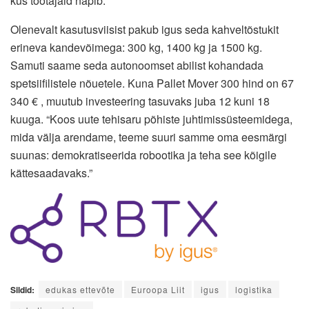
kus töötajaid napib.
Olenevalt kasutusviisist pakub igus seda kahveltõstukit
erineva kandevõimega: 300 kg, 1400 kg ja 1500 kg.
Samuti saame seda autonoomset abilist kohandada
spetsiifilistele nõuetele. Kuna Pallet Mover 300 hind on 67
340 € , muutub investeering tasuvaks juba 12 kuni 18
kuuga. “Koos uute tehisaru põhiste juhtimissüsteemidega,
mida välja arendame, teeme suuri samme oma eesmärgi
suunas: demokratiseerida robootika ja teha see kõigile
kättesaadavaks.”
Sildid:
edukas ettevõte
Euroopa Liit
igus
logistika