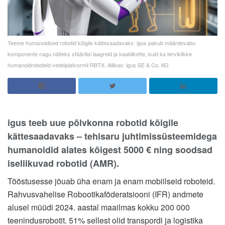
Teeme humanoidsed robotid kõigile kättesaadavaks: igus pakub määrdevabu
komponente nagu näiteks sfäärilisi laagreid ja kaablikette, kuid ka terviklikke
humanoidroboteid veebiplatvormil RBTX. Allikas: igus SE & Co. KG
igus teeb uue põlvkonna robotid kõigile
kättesaadavaks – tehisaru juhtimissüsteemidega
humanoidid alates kõigest 5000 € ning soodsad
iseliikuvad robotid (AMR).
Tööstusesse jõuab üha enam ja enam mobiilseid roboteid.
Rahvusvahelise Robootikaföderatsiooni (IFR) andmete
alusel müüdi 2024. aastal maailmas kokku 200 000
teenindusrobotit. 51% sellest olid transpordi ja logistika