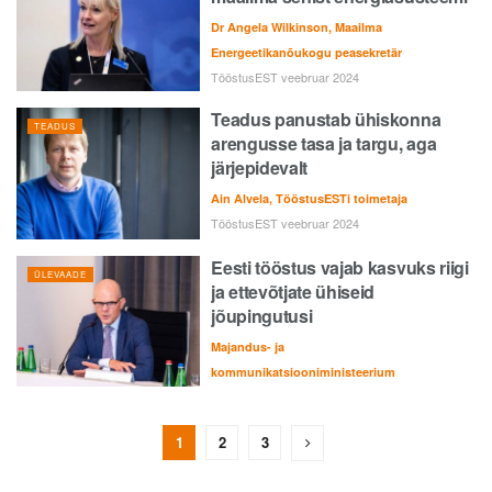
Dr Angela Wilkinson, Maailma
Energeetikanõukogu peasekretär
TööstusEST veebruar 2024
Teadus panustab ühiskonna
TEADUS
arengusse tasa ja targu, aga
järjepidevalt
Ain Alvela, TööstusESTi toimetaja
TööstusEST veebruar 2024
Eesti tööstus vajab kasvuks riigi
ÜLEVAADE
ja ettevõtjate ühiseid
jõupingutusi
Majandus- ja
kommunikatsiooniministeerium
1
2
3