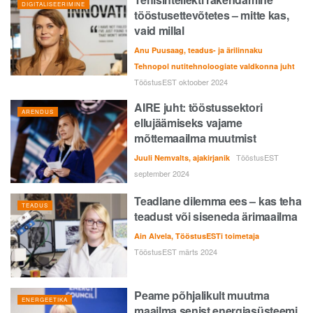
DIGITALISEERIMINE
tööstusettevõtetes – mitte kas,
vaid millal
Anu Puusaag, teadus- ja ärilinnaku
Tehnopol nutitehnoloogiate valdkonna juht
TööstusEST oktoober 2024
AIRE juht: tööstussektori
ARENDUS
ellujäämiseks vajame
mõttemaailma muutmist
TööstusEST
Juuli Nemvalts, ajakirjanik
september 2024
Teadlane dilemma ees – kas teha
TEADUS
teadust või siseneda ärimaailma
Ain Alvela, TööstusESTi toimetaja
TööstusEST märts 2024
Peame põhjalikult muutma
ENERGEETIKA
maailma senist energiasüsteemi