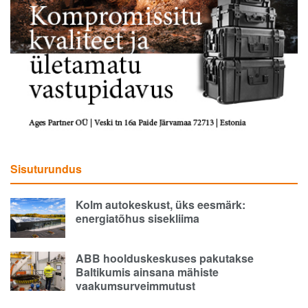
Sisuturundus
Kolm autokeskust, üks eesmärk:
energiatõhus sisekliima
ABB hoolduskeskuses pakutakse
Baltikumis ainsana mähiste
vaakumsurveimmutust