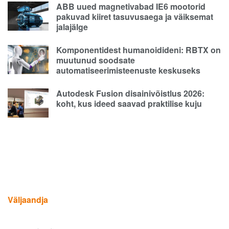
ABB uued magnetivabad IE6 mootorid
pakuvad kiiret tasuvusaega ja väiksemat
jalajälge
Komponentidest humanoidideni: RBTX on
muutunud soodsate
automatiseerimisteenuste keskuseks
Autodesk Fusion disainivõistlus 2026:
koht, kus ideed saavad praktilise kuju
Väljaandja