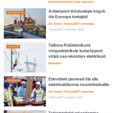
Kosmosetööstuse Liidu tegevjuht
Antwerpeni tööstuslepe kogub
EUROOPA LIIT
üle Euroopa toetajaid
Ain Alvela, TööstusESTi toimetaja
TööstusEST november 2024
Tallinna Polütehnikumi
HARIDUS
võrguelektrikute kutseõppest
võtab osa rekordarv elektrikuid
Elektrilevi
Ettevõtted panevad õla alla
SÜNDMUS
elektrivaldkonna noortefestivalile
Ain Alvela, TööstusESTi toimetaja
TööstusEST oktoober 2024
Tehisintellekti rakendamine