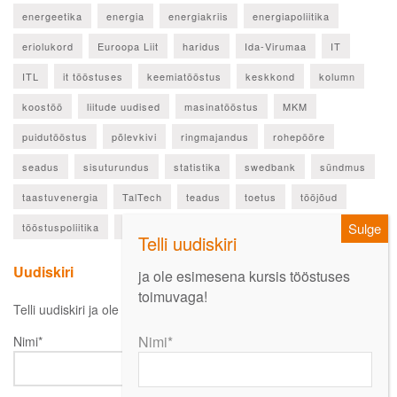
energeetika
energia
energiakriis
energiapoliitika
eriolukord
Euroopa Liit
haridus
Ida-Virumaa
IT
ITL
it tööstuses
keemiatööstus
keskkond
kolumn
koostöö
liitude uudised
masinatööstus
MKM
puidutööstus
põlevkivi
ringmajandus
rohepööre
seadus
sisuturundus
statistika
swedbank
sündmus
taastuvenergia
TalTech
teadus
toetus
tööjõud
tööstuspoliitika
ülevaade
Uudiskiri
ja ole esimesena kursis tööstuses
toimuvaga!
Telli uudiskiri ja ole esimesena kursis oluliste uudistega!
Nimi*
Nimi*