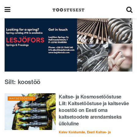
Silt:
koostöö
Kaitse- ja Kosmosetööstuse
KAITSETÖÖSTUS
Liit: Kaitsetööstuse ja kaitseväe
koostöö on Eesti oma
kaitsetoodete arendamiseks
ülioluline
Kalev Koidumäe, Eesti Kaitse- ja