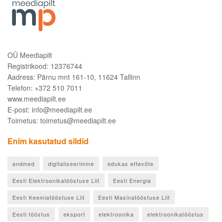
OÜ Meediapilt
Registrikood: 12376744
Aadress: Pärnu mnt 161-10, 11624 Tallinn
Telefon: +372 510 7011
www.meediapilt.ee
E-post: info@meediapilt.ee
Toimetus: toimetus@meediapilt.ee
Enim kasutatud sildid
andmed
digitaliseerimine
edukas ettevõte
Eesti Elektroonikatööstuse Liit
Eesti Energia
Eesti Keemiatööstuse Liit
Eesti Masinatööstuse Liit
Eesti tööstus
eksport
elektroonika
elektroonikatööstus