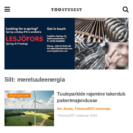
Silt:
meretuuleenergia
Tuuleparkide rajamine takerdub
ENERGEETIKA
paberimajandusse
Ain Alvela, TööstusESTi toimetaja
TööstusEST veebruar 2024