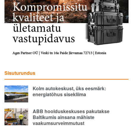
Sisuturundus
Kolm autokeskust, üks eesmärk:
energiatõhus sisekliima
ABB hoolduskeskuses pakutakse
Baltikumis ainsana mähiste
vaakumsurveimmutust