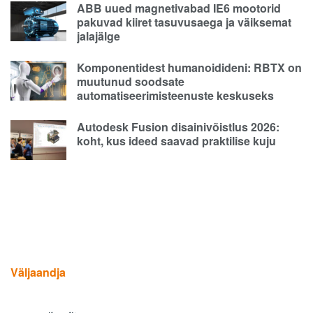
ABB uued magnetivabad IE6 mootorid
pakuvad kiiret tasuvusaega ja väiksemat
jalajälge
Komponentidest humanoidideni: RBTX on
muutunud soodsate
automatiseerimisteenuste keskuseks
Autodesk Fusion disainivõistlus 2026:
koht, kus ideed saavad praktilise kuju
Väljaandja