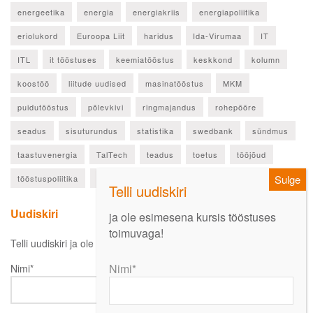
energeetika
energia
energiakriis
energiapoliitika
eriolukord
Euroopa Liit
haridus
Ida-Virumaa
IT
ITL
it tööstuses
keemiatööstus
keskkond
kolumn
koostöö
liitude uudised
masinatööstus
MKM
puidutööstus
põlevkivi
ringmajandus
rohepööre
seadus
sisuturundus
statistika
swedbank
sündmus
taastuvenergia
TalTech
teadus
toetus
tööjõud
tööstuspoliitika
ülevaade
Uudiskiri
ja ole esimesena kursis tööstuses
toimuvaga!
Telli uudiskiri ja ole esimesena kursis oluliste uudistega!
Nimi*
Nimi*