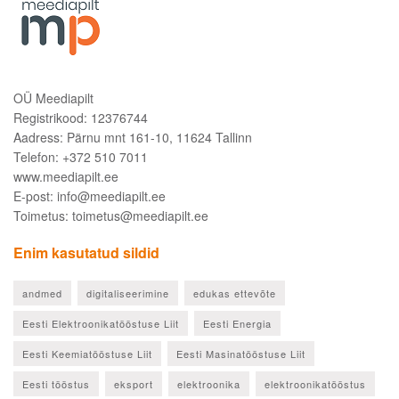
OÜ Meediapilt
Registrikood: 12376744
Aadress: Pärnu mnt 161-10, 11624 Tallinn
Telefon: +372 510 7011
www.meediapilt.ee
E-post: info@meediapilt.ee
Toimetus: toimetus@meediapilt.ee
Enim kasutatud sildid
andmed
digitaliseerimine
edukas ettevõte
Eesti Elektroonikatööstuse Liit
Eesti Energia
Eesti Keemiatööstuse Liit
Eesti Masinatööstuse Liit
Eesti tööstus
eksport
elektroonika
elektroonikatööstus