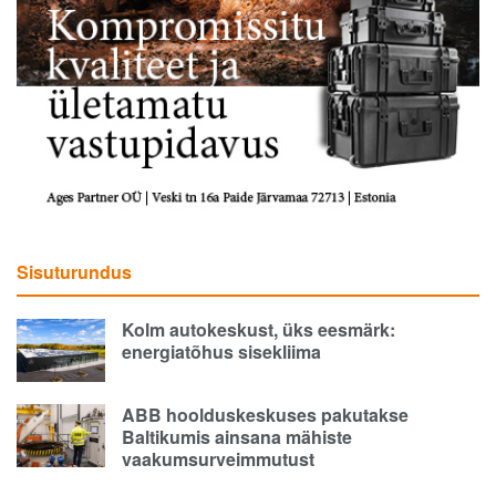
Sisuturundus
Kolm autokeskust, üks eesmärk:
energiatõhus sisekliima
ABB hoolduskeskuses pakutakse
Baltikumis ainsana mähiste
vaakumsurveimmutust