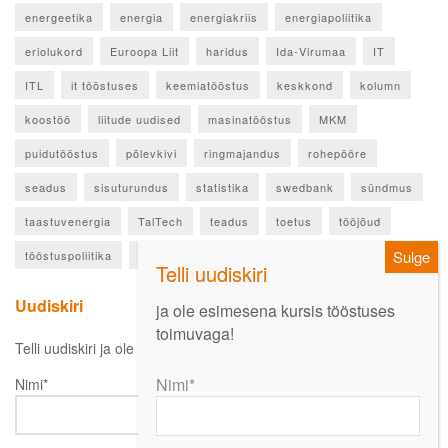
energeetika
energia
energiakriis
energiapoliitika
eriolukord
Euroopa Liit
haridus
Ida-Virumaa
IT
ITL
it tööstuses
keemiatööstus
keskkond
kolumn
koostöö
liitude uudised
masinatööstus
MKM
puidutööstus
põlevkivi
ringmajandus
rohepööre
seadus
sisuturundus
statistika
swedbank
sündmus
taastuvenergia
TalTech
teadus
toetus
tööjõud
tööstuspoliitika
ülevaade
Uudiskiri
ja ole esimesena kursis tööstuses
toimuvaga!
Telli uudiskiri ja ole esimesena kursis oluliste uudistega!
Nimi*
Nimi*