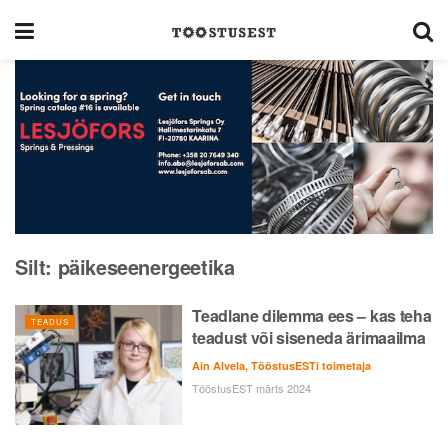
Silt:
päikeseenergeetika
Teadlane dilemma ees – kas teha
TEADUS
teadust või siseneda ärimaailma
Ain Alvela, TööstusESTi toimetaja
TööstusEST märts 2024