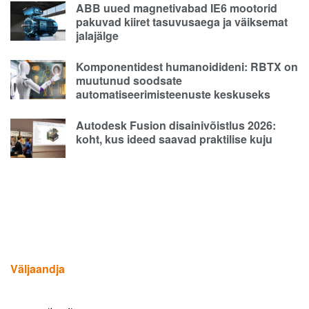
ABB uued magnetivabad IE6 mootorid
pakuvad kiiret tasuvusaega ja väiksemat
jalajälge
Komponentidest humanoidideni: RBTX on
muutunud soodsate
automatiseerimisteenuste keskuseks
Autodesk Fusion disainivõistlus 2026:
koht, kus ideed saavad praktilise kuju
Väljaandja