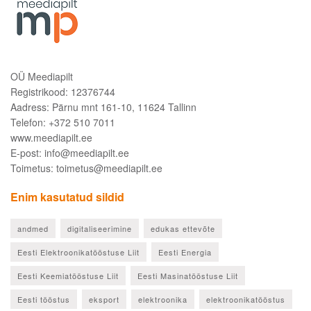
OÜ Meediapilt
Registrikood: 12376744
Aadress: Pärnu mnt 161-10, 11624 Tallinn
Telefon: +372 510 7011
www.meediapilt.ee
E-post: info@meediapilt.ee
Toimetus: toimetus@meediapilt.ee
Enim kasutatud sildid
andmed
digitaliseerimine
edukas ettevõte
Eesti Elektroonikatööstuse Liit
Eesti Energia
Eesti Keemiatööstuse Liit
Eesti Masinatööstuse Liit
Eesti tööstus
eksport
elektroonika
elektroonikatööstus