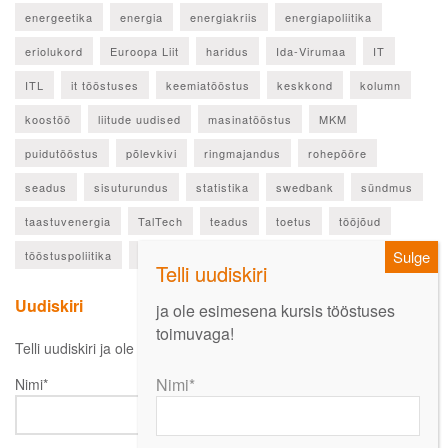
energeetika
energia
energiakriis
energiapoliitika
eriolukord
Euroopa Liit
haridus
Ida-Virumaa
IT
ITL
it tööstuses
keemiatööstus
keskkond
kolumn
koostöö
liitude uudised
masinatööstus
MKM
puidutööstus
põlevkivi
ringmajandus
rohepööre
seadus
sisuturundus
statistika
swedbank
sündmus
taastuvenergia
TalTech
teadus
toetus
tööjõud
tööstuspoliitika
ülevaade
Uudiskiri
ja ole esimesena kursis tööstuses
toimuvaga!
Telli uudiskiri ja ole esimesena kursis oluliste uudistega!
Nimi*
Nimi*