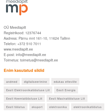
OÜ Meediapilt
Registrikood: 12376744
Aadress: Pärnu mnt 161-10, 11624 Tallinn
Telefon: +372 510 7011
www.meediapilt.ee
E-post: info@meediapilt.ee
Toimetus: toimetus@meediapilt.ee
Enim kasutatud sildid
andmed
digitaliseerimine
edukas ettevõte
Eesti Elektroonikatööstuse Liit
Eesti Energia
Eesti Keemiatööstuse Liit
Eesti Masinatööstuse Liit
Eesti tööstus
eksport
elektroonika
elektroonikatööstus