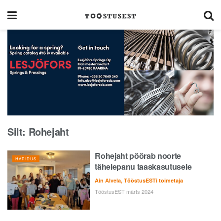
Silt:
Rohejaht
Rohejaht pöörab noorte
HARIDUS
tähelepanu taaskasutusele
Ain Alvela, TööstusESTi toimetaja
TööstusEST märts 2024