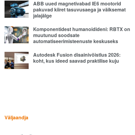
ABB uued magnetivabad IE6 mootorid
pakuvad kiiret tasuvusaega ja väiksemat
jalajälge
Komponentidest humanoidideni: RBTX on
muutunud soodsate
automatiseerimisteenuste keskuseks
Autodesk Fusion disainivõistlus 2026:
koht, kus ideed saavad praktilise kuju
Väljaandja