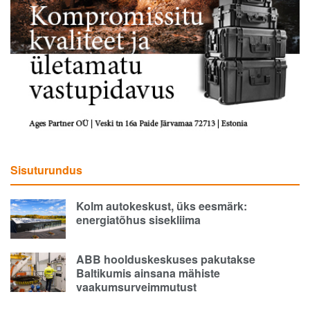
Sisuturundus
Kolm autokeskust, üks eesmärk:
energiatõhus sisekliima
ABB hoolduskeskuses pakutakse
Baltikumis ainsana mähiste
vaakumsurveimmutust