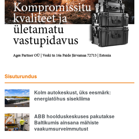
Sisuturundus
Kolm autokeskust, üks eesmärk:
energiatõhus sisekliima
ABB hoolduskeskuses pakutakse
Baltikumis ainsana mähiste
vaakumsurveimmutust