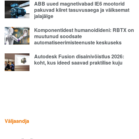
ABB uued magnetivabad IE6 mootorid
pakuvad kiiret tasuvusaega ja väiksemat
jalajälge
Komponentidest humanoidideni: RBTX on
muutunud soodsate
automatiseerimisteenuste keskuseks
Autodesk Fusion disainivõistlus 2026:
koht, kus ideed saavad praktilise kuju
Väljaandja