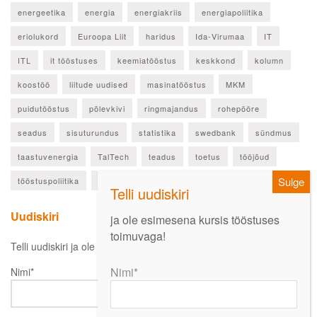
energeetika
energia
energiakriis
energiapoliitika
eriolukord
Euroopa Liit
haridus
Ida-Virumaa
IT
ITL
it tööstuses
keemiatööstus
keskkond
kolumn
koostöö
liitude uudised
masinatööstus
MKM
puidutööstus
põlevkivi
ringmajandus
rohepööre
seadus
sisuturundus
statistika
swedbank
sündmus
taastuvenergia
TalTech
teadus
toetus
tööjõud
tööstuspoliitika
ülevaade
Uudiskiri
ja ole esimesena kursis tööstuses
toimuvaga!
Telli uudiskiri ja ole esimesena kursis oluliste uudistega!
Nimi*
Nimi*