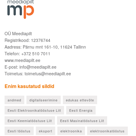
OÜ Meediapilt
Registrikood: 12376744
Aadress: Pärnu mnt 161-10, 11624 Tallinn
Telefon: +372 510 7011
www.meediapilt.ee
E-post: info@meediapilt.ee
Toimetus: toimetus@meediapilt.ee
Enim kasutatud sildid
andmed
digitaliseerimine
edukas ettevõte
Eesti Elektroonikatööstuse Liit
Eesti Energia
Eesti Keemiatööstuse Liit
Eesti Masinatööstuse Liit
Eesti tööstus
eksport
elektroonika
elektroonikatööstus