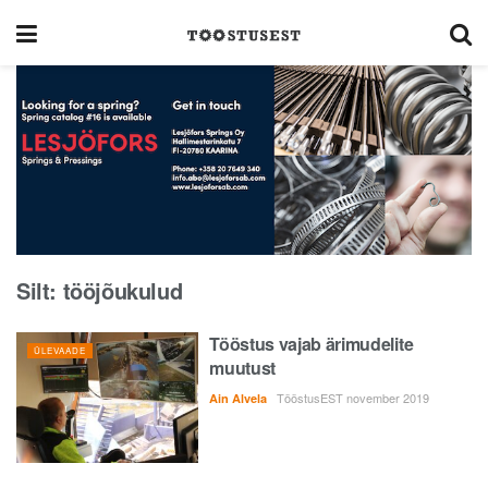
Silt:
tööjõukulud
Tööstus vajab ärimudelite
ÜLEVAADE
muutust
TööstusEST november 2019
Ain Alvela