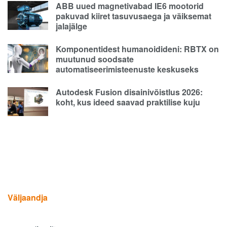
ABB uued magnetivabad IE6 mootorid
pakuvad kiiret tasuvusaega ja väiksemat
jalajälge
Komponentidest humanoidideni: RBTX on
muutunud soodsate
automatiseerimisteenuste keskuseks
Autodesk Fusion disainivõistlus 2026:
koht, kus ideed saavad praktilise kuju
Väljaandja