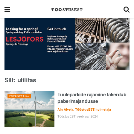
Silt:
utilitas
Tuuleparkide rajamine takerdub
ENERGEETIKA
paberimajandusse
Ain Alvela, TööstusESTi toimetaja
TööstusEST veebruar 2024