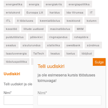
energeetika
energia
energiakriis
energiapoliitika
eriolukord
Euroopa Liit
haridus
Ida-Virumaa
IT
ITL
it tööstuses
keemiatööstus
keskkond
kolumn
koostöö
liitude uudised
masinatööstus
MKM
puidutööstus
põlevkivi
ringmajandus
rohepööre
seadus
sisuturundus
statistika
swedbank
sündmus
taastuvenergia
TalTech
teadus
toetus
tööjõud
tööstuspoliitika
ülevaade
Uudiskiri
ja ole esimesena kursis tööstuses
toimuvaga!
Telli uudiskiri ja ole esimesena kursis oluliste uudistega!
Nimi*
Nimi*