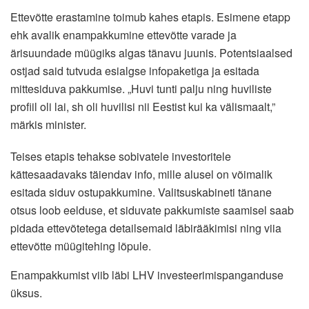
Ettevõtte erastamine toimub kahes etapis. Esimene etapp
ehk avalik enampakkumine ettevõtte varade ja
ärisuundade müügiks algas tänavu juunis. Potentsiaalsed
ostjad said tutvuda esialgse infopaketiga ja esitada
mittesiduva pakkumise. „Huvi tunti palju ning huviliste
profiil oli lai, sh oli huvilisi nii Eestist kui ka välismaalt,”
märkis minister.
Teises etapis tehakse sobivatele investoritele
kättesaadavaks täiendav info, mille alusel on võimalik
esitada siduv ostupakkumine. Valitsuskabineti tänane
otsus loob eelduse, et siduvate pakkumiste saamisel saab
pidada ettevõtetega detailsemaid läbirääkimisi ning viia
ettevõtte müügitehing lõpule.
Enampakkumist viib läbi LHV investeerimispanganduse
üksus.