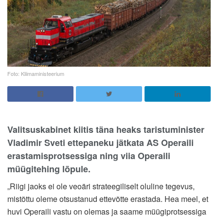
Foto: Kliimaministeerium
Valitsuskabinet kiitis täna heaks taristuminister
Vladimir Sveti ettepaneku jätkata AS Operaili
erastamisprotsessiga ning viia Operaili
müügitehing lõpule.
„Riigi jaoks ei ole veoäri strateegiliselt oluline tegevus,
mistõttu oleme otsustanud ettevõtte erastada. Hea meel, et
huvi Operaili vastu on olemas ja saame müügiprotsessiga