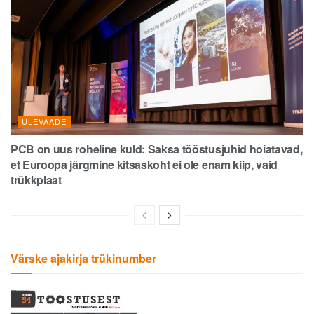
ÜLEVAADE
PCB on uus roheline kuld: Saksa tööstusjuhid hoiatavad,
et Euroopa järgmine kitsaskoht ei ole enam kiip, vaid
trükkplaat
Värske ajakirja trükinumber