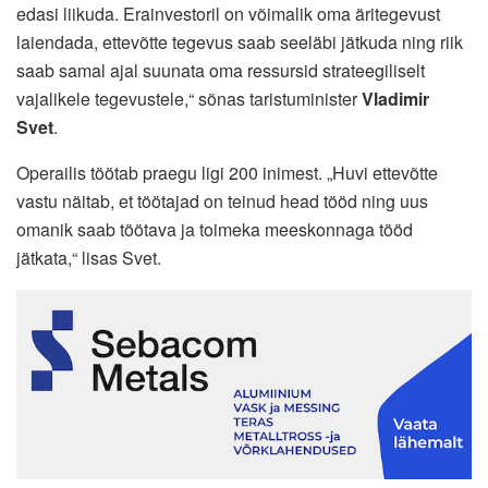
edasi liikuda. Erainvestoril on võimalik oma äritegevust
laiendada, ettevõtte tegevus saab seeläbi jätkuda ning riik
saab samal ajal suunata oma ressursid strateegiliselt
vajalikele tegevustele,“ sõnas taristuminister
Vladimir
Svet
.
Operailis töötab praegu ligi 200 inimest. „Huvi ettevõtte
vastu näitab, et töötajad on teinud head tööd ning uus
omanik saab töötava ja toimeka meeskonnaga tööd
jätkata,“ lisas Svet.