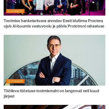
ÜLEVAADE
Tootmise hanketarkvara arendav Eesti idufirma Proctera
ujub AI-buumis vastuvoolu ja pälvis Prototroni rahastuse
ÜLEVAADE
Töötleva tööstuse tootmismaht on langenud neli kuud
järjest