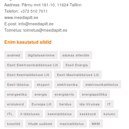
Aadress: Pärnu mnt 161-10, 11624 Tallinn
Telefon: +372 510 7011
www.meediapilt.ee
E-post: info@meediapilt.ee
Toimetus: toimetus@meediapilt.ee
Enim kasutatud sildid
andmed
digitaliseerimine
edukas ettevõte
Eesti Elektroonikatööstuse Liit
Eesti Energia
Eesti Keemiatööstuse Liit
Eesti Masinatööstuse Liit
Eesti tööstus
eksport
elektroonika
elektroonikatööstus
energeetika
energia
energiakriis
energiapoliitika
eriolukord
Euroopa Liit
haridus
Ida-Virumaa
IT
ITL
it tööstuses
keemiatööstus
keskkond
kolumn
koostöö
liitude uudised
masinatööstus
MKM