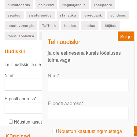
puidutööstus
põlevkivi
ringmajandus
rohepööre
seadus
sisuturundus
statistika
swedbank
sündmus
taastuvenergia
TalTech
teadus
toetus
tööjõud
tööstuspoliitika
ülevaade
Uudiskiri
ja ole esimesena kursis tööstuses
toimuvaga!
Telli uudiskiri ja ole esimesena kursis oluliste uudistega!
Nimi*
Nimi*
E-posti aadress*
E-posti aadress*
Nõustun kasutustingimustega
Nõustun kasutustingimustega