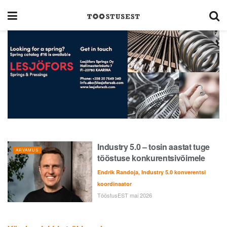
Industry 5.0 – tosin aastat tuge
ARVAMUS
tööstuse konkurentsivõimele
Endrik Randoja, Industry 5.0 konverentsi
koordinaator
TööstusEST mai 2026