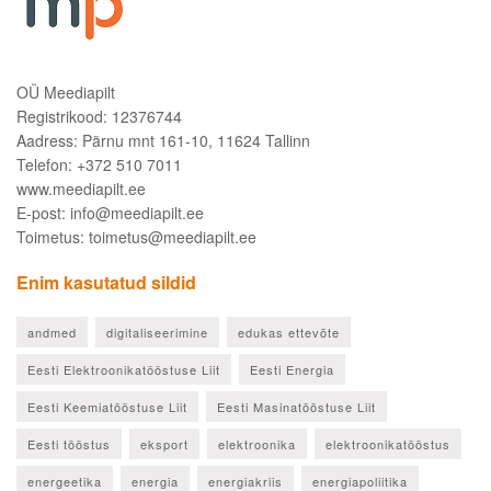
OÜ Meediapilt
Registrikood: 12376744
Aadress: Pärnu mnt 161-10, 11624 Tallinn
Telefon: +372 510 7011
www.meediapilt.ee
E-post: info@meediapilt.ee
Toimetus: toimetus@meediapilt.ee
Enim kasutatud sildid
andmed
digitaliseerimine
edukas ettevõte
Eesti Elektroonikatööstuse Liit
Eesti Energia
Eesti Keemiatööstuse Liit
Eesti Masinatööstuse Liit
Eesti tööstus
eksport
elektroonika
elektroonikatööstus
energeetika
energia
energiakriis
energiapoliitika