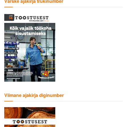
Värske ajakirja trükinumber
Viimane ajakirja diginumber