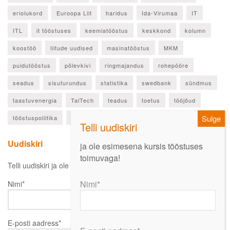
eriolukord
Euroopa Liit
haridus
Ida-Virumaa
IT
ITL
it tööstuses
keemiatööstus
keskkond
kolumn
koostöö
liitude uudised
masinatööstus
MKM
puidutööstus
põlevkivi
ringmajandus
rohepööre
seadus
sisuturundus
statistika
swedbank
sündmus
taastuvenergia
TalTech
teadus
toetus
tööjõud
tööstuspoliitika
ülevaade
Uudiskiri
ja ole esimesena kursis tööstuses
toimuvaga!
Telli uudiskiri ja ole esimesena kursis oluliste uudistega!
Nimi*
Nimi*
E-posti aadress*