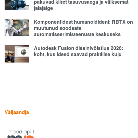
pakuvad kiiret tasuvusaega ja väiksemat
jalajälge
Komponentidest humanoidideni: RBTX on
muutunud soodsate
automatiseerimisteenuste keskuseks
Autodesk Fusion disainivõistlus 2026:
koht, kus ideed saavad praktilise kuju
Väljaandja