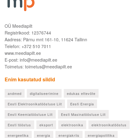
OÜ Meediapilt
Registrikood: 12376744
Aadress: Pärnu mnt 161-10, 11624 Tallinn
Telefon: +372 510 7011
www.meediapilt.ee
E-post: info@meediapilt.ee
Toimetus: toimetus@meediapilt.ee
Enim kasutatud sildid
andmed
digitaliseerimine
edukas ettevõte
Eesti Elektroonikatööstuse Liit
Eesti Energia
Eesti Keemiatööstuse Liit
Eesti Masinatööstuse Liit
Eesti tööstus
eksport
elektroonika
elektroonikatööstus
energeetika
energia
energiakriis
energiapoliitika