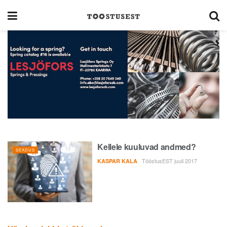
Kellele kuuluvad andmed?
SEADUS
TööstusEST juuli 2017
KASPAR KALA