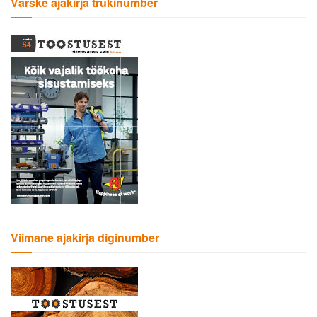
Värske ajakirja trükinumber
Viimane ajakirja diginumber