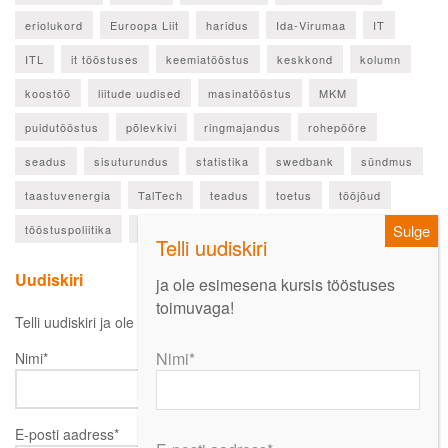
eriolukord
Euroopa Liit
haridus
Ida-Virumaa
IT
ITL
it tööstuses
keemiatööstus
keskkond
kolumn
koostöö
liitude uudised
masinatööstus
MKM
puidutööstus
põlevkivi
ringmajandus
rohepööre
seadus
sisuturundus
statistika
swedbank
sündmus
taastuvenergia
TalTech
teadus
toetus
tööjõud
tööstuspoliitika
ülevaade
Uudiskiri
ja ole esimesena kursis tööstuses
toimuvaga!
Telli uudiskiri ja ole esimesena kursis oluliste uudistega!
Nimi*
Nimi*
E-posti aadress*