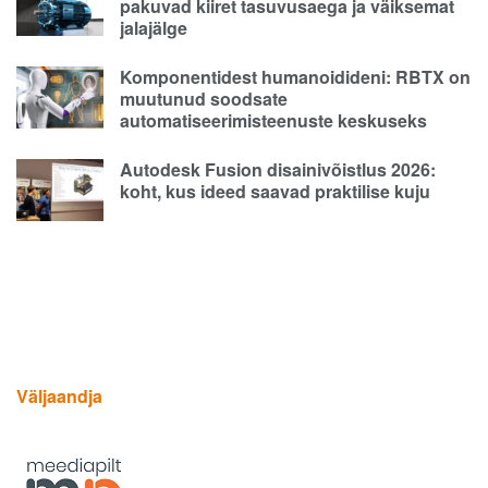
pakuvad kiiret tasuvusaega ja väiksemat
jalajälge
Komponentidest humanoidideni: RBTX on
muutunud soodsate
automatiseerimisteenuste keskuseks
Autodesk Fusion disainivõistlus 2026:
koht, kus ideed saavad praktilise kuju
Väljaandja