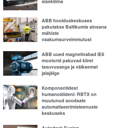
sisekliima
ABB hoolduskeskuses
pakutakse Baltikumis ainsana
mähiste
vaakumsurveimmutust
ABB uued magnetivabad IE6
mootorid pakuvad kiiret
tasuvusaega ja väiksemat
jalajälge
Komponentidest
humanoidideni: RBTX on
muutunud soodsate
automatiseerimisteenuste
keskuseks
Autodesk Fusion