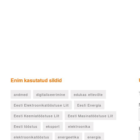
Enim kasutatud sildid
andmed
digitaliseerimine
edukas ettevõte
Eesti Elektroonikatööstuse Liit
Eesti Energia
Eesti Keemiatööstuse Liit
Eesti Masinatööstuse Liit
Eesti tööstus
eksport
elektroonika
elektroonikatööstus
energeetika
energia