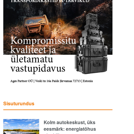
Sisuturundus
Kolm autokeskust, üks
eesmärk: energiatõhus