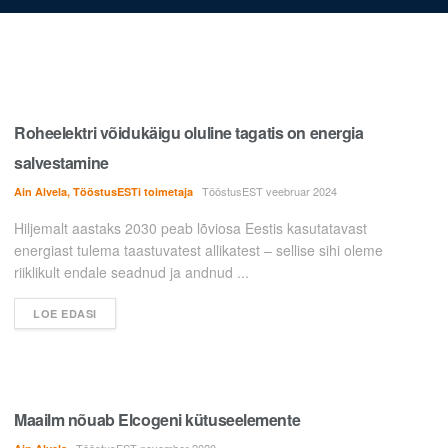
Roheelektri võidukäigu oluline tagatis on energia
salvestamine
TööstusEST veebruar 2024
Ain Alvela, TööstusESTi toimetaja
Hiljemalt aastaks 2030 peab lõviosa Eestis kasutatavast
energiast tulema taastuvatest allikatest – sellise sihi oleme
riiklikult endale seadnud ja andnud ...
LOE EDASI
Maailm nõuab Elcogeni kütuseelemente