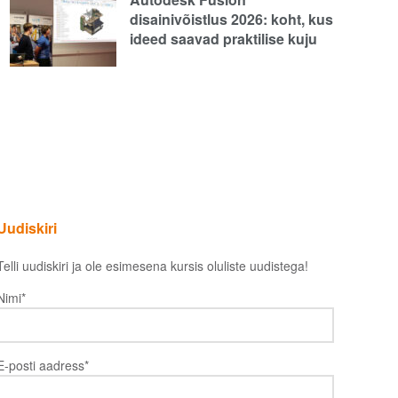
disainivõistlus 2026: koht, kus
ideed saavad praktilise kuju
Uudiskiri
Telli uudiskiri ja ole esimesena kursis oluliste uudistega!
Nimi*
ja ole esimesena kursis tööstuses
E-posti aadress*
toimuvaga!