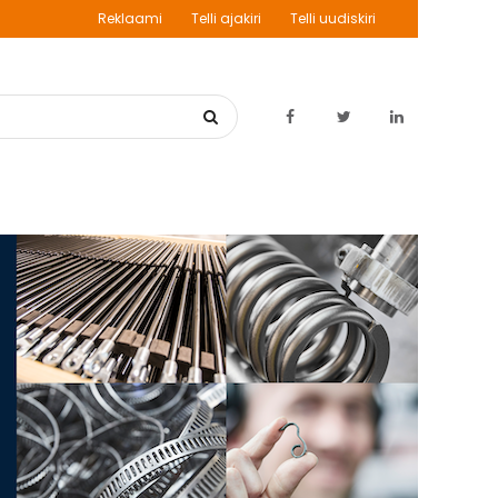
Reklaami
Telli ajakiri
Telli uudiskiri