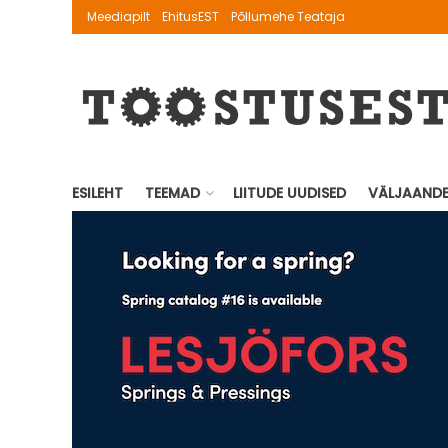
Meediapilt
EhitusEST
Põllumehe Teataja
ESILEHT
TEEMAD
LIITUDE UUDISED
VÄLJAAND