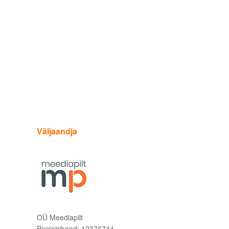
Väljaandja
OÜ Meediapilt
Registrikood: 12376744