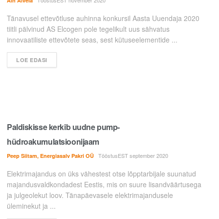
TööstusEST november 2020
Ain Alvela
Tänavusel ettevõtluse auhinna konkursil Aasta Uuendaja 2020
tiitli pälvinud AS Elcogen pole tegelikult uus sähvatus
innovaatiliste ettevõtete seas, sest kütuseelementide ...
LOE EDASI
Paldiskisse kerkib uudne pump-
hüdroakumulatsioonijaam
TööstusEST september 2020
Peep Siitam, Energiasalv Pakri OÜ
Elektrimajandus on üks vähestest otse lõpptarbijale suunatud
majandusvaldkondadest Eestis, mis on suure lisandväärtusega
ja julgeolekut loov. Tänapäevasele elektrimajandusele
üleminekut ja ...