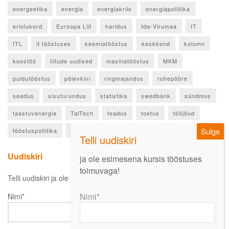
energeetika
energia
energiakriis
energiapoliitika
eriolukord
Euroopa Liit
haridus
Ida-Virumaa
IT
ITL
it tööstuses
keemiatööstus
keskkond
kolumn
koostöö
liitude uudised
masinatööstus
MKM
puidutööstus
põlevkivi
ringmajandus
rohepööre
seadus
sisuturundus
statistika
swedbank
sündmus
taastuvenergia
TalTech
teadus
toetus
tööjõud
tööstuspoliitika
ülevaade
Uudiskiri
ja ole esimesena kursis tööstuses
toimuvaga!
Telli uudiskiri ja ole esimesena kursis oluliste uudistega!
Nimi*
Nimi*