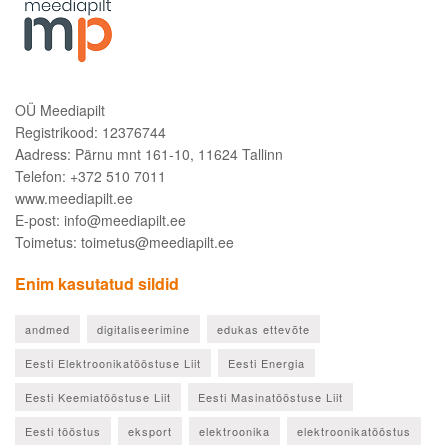
OÜ Meediapilt
Registrikood: 12376744
Aadress: Pärnu mnt 161-10, 11624 Tallinn
Telefon: +372 510 7011
www.meediapilt.ee
E-post: info@meediapilt.ee
Toimetus: toimetus@meediapilt.ee
Enim kasutatud sildid
andmed
digitaliseerimine
edukas ettevõte
Eesti Elektroonikatööstuse Liit
Eesti Energia
Eesti Keemiatööstuse Liit
Eesti Masinatööstuse Liit
Eesti tööstus
eksport
elektroonika
elektroonikatööstus