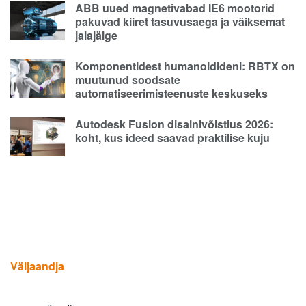
ABB uued magnetivabad IE6 mootorid
pakuvad kiiret tasuvusaega ja väiksemat
jalajälge
Komponentidest humanoidideni: RBTX on
muutunud soodsate
automatiseerimisteenuste keskuseks
Autodesk Fusion disainivõistlus 2026:
koht, kus ideed saavad praktilise kuju
Väljaandja