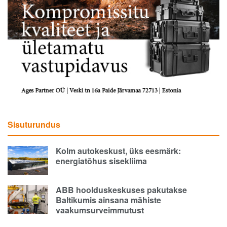
Sisuturundus
Kolm autokeskust, üks eesmärk:
energiatõhus sisekliima
ABB hoolduskeskuses pakutakse
Baltikumis ainsana mähiste
vaakumsurveimmutust