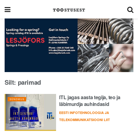
Silt:
parimad
ITL jagas aasta tegija, teo ja
SÜNDMUS
läbimurdja auhindasid
EESTI INFOTEHNOLOOGIA JA
TELEKOMMUNIKATSIOONI LIIT