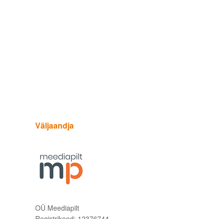
Väljaandja
OÜ Meediapilt
Registrikood: 12376744