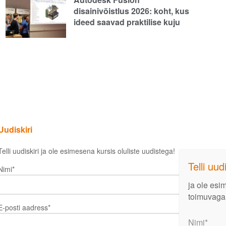
disainivõistlus 2026: koht, kus
ideed saavad praktilise kuju
Uudiskiri
Telli uudiskiri ja ole esimesena kursis oluliste uudistega!
Nimi*
ja ole esimesena kursis tööstuses
E-posti aadress*
toimuvaga!