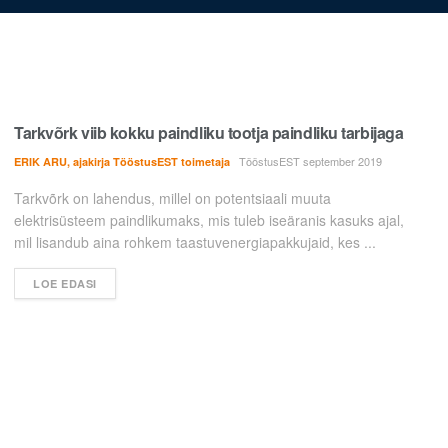
Tarkvõrk viib kokku paindliku tootja paindliku tarbijaga
TööstusEST september 2019
ERIK ARU, ajakirja TööstusEST toimetaja
Tarkvõrk on lahendus, millel on potentsiaali muuta
elektrisüsteem paindlikumaks, mis tuleb iseäranis kasuks ajal,
mil lisandub aina rohkem taastuvenergiapakkujaid, kes ...
LOE EDASI