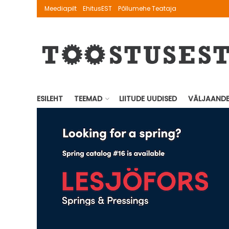
Meediapilt
EhitusEST
Põllumehe Teataja
ESILEHT
TEEMAD
LIITUDE UUDISED
VÄLJAAND