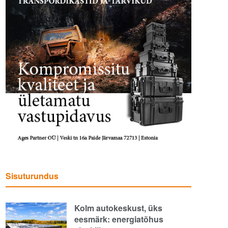
Sisuturundus
Kolm autokeskust, üks
eesmärk: energiatõhus