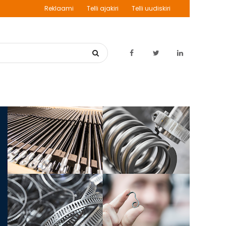
Reklaami
Telli ajakiri
Telli uudiskiri