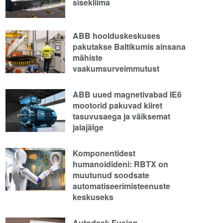
sisekliima
ABB hoolduskeskuses
pakutakse Baltikumis ainsana
mähiste
vaakumsurveimmutust
ABB uued magnetivabad IE6
mootorid pakuvad kiiret
tasuvusaega ja väiksemat
jalajälge
Komponentidest
humanoidideni: RBTX on
muutunud soodsate
automatiseerimisteenuste
keskuseks
Autodesk Fusion