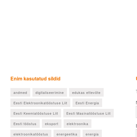
Enim kasutatud sildid
andmed
digitaliseerimine
edukas ettevõte
Eesti Elektroonikatööstuse Liit
Eesti Energia
Eesti Keemiatööstuse Liit
Eesti Masinatööstuse Liit
Eesti tööstus
eksport
elektroonika
elektroonikatööstus
energeetika
energia