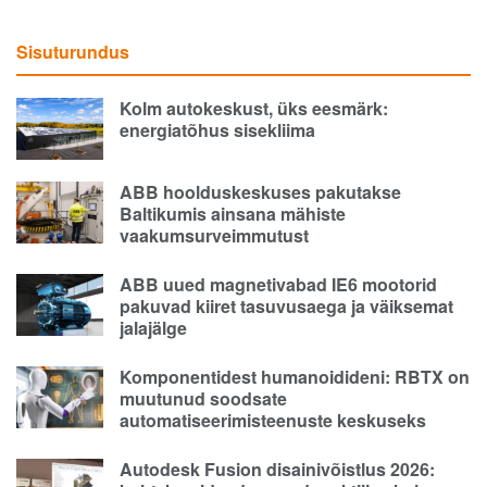
Sisuturundus
Kolm autokeskust, üks eesmärk:
energiatõhus sisekliima
ABB hoolduskeskuses pakutakse
Baltikumis ainsana mähiste
vaakumsurveimmutust
ABB uued magnetivabad IE6 mootorid
pakuvad kiiret tasuvusaega ja väiksemat
jalajälge
Komponentidest humanoidideni: RBTX on
muutunud soodsate
automatiseerimisteenuste keskuseks
Autodesk Fusion disainivõistlus 2026: