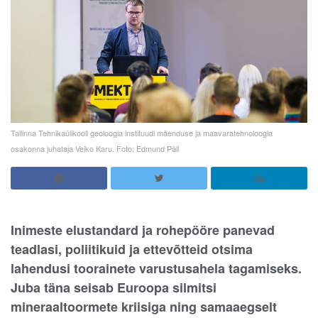
Tallinna Tehnikaülikooli geoloogia instituudi mäenduse ja maavaratehnoloogia
osakonna juhataja Veiko Karu. Foto: Edmund Päll
Inimeste elustandard ja rohepööre panevad
teadlasi, poliitikuid ja ettevõtteid otsima
lahendusi toorainete varustusahela tagamiseks.
Juba täna seisab Euroopa silmitsi
mineraaltoormete kriisiga ning samaaegselt