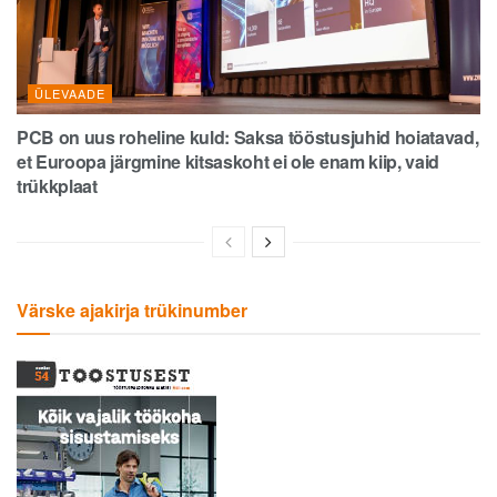
ÜLEVAADE
PCB on uus roheline kuld: Saksa tööstusjuhid hoiatavad,
et Euroopa järgmine kitsaskoht ei ole enam kiip, vaid
trükkplaat
Värske ajakirja trükinumber