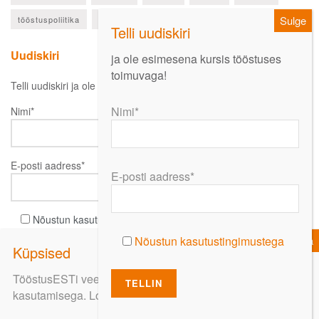
tööstuspoliitika
ülevaade
Uudiskiri
ja ole esimesena kursis tööstuses
toimuvaga!
Telli uudiskiri ja ole esimesena kursis oluliste uudistega!
Nimi*
Nimi*
E-posti aadress*
E-posti aadress*
Nõustun kasutustingimustega
Nõustun kasutustingimustega
TööstusESTi veebi kasutamist jätkates nõustute küpsiste
kasutamisega. Loe lähemalt
siit
.
Meediapilt
EhitusEST
Põllumehe Teataja