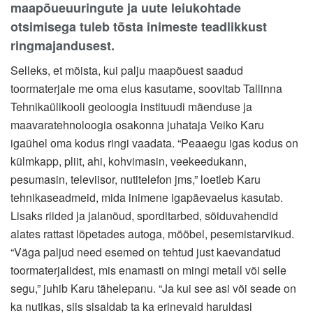
maapõueuuringute ja uute leiukohtade
otsimisega tuleb tõsta inimeste teadlikkust
ringmajandusest.
Selleks, et mõista, kui palju maapõuest saadud
toormaterjale me oma elus kasutame, soovitab Tallinna
Tehnikaülikooli geoloogia instituudi mäenduse ja
maavaratehnoloogia osakonna juhataja Veiko Karu
igaühel oma kodus ringi vaadata. “Peaaegu igas kodus on
külmkapp, pliit, ahi, kohvimasin, veekeedukann,
pesumasin, televiisor, nutitelefon jms,” loetleb Karu
tehnikaseadmeid, mida inimene igapäevaelus kasutab.
Lisaks riided ja jalanõud, sporditarbed, sõiduvahendid
alates rattast lõpetades autoga, mööbel, pesemistarvikud.
“Väga paljud need esemed on tehtud just kaevandatud
toormaterjalidest, mis enamasti on mingi metall või selle
segu,” juhib Karu tähelepanu. “Ja kui see asi või seade on
ka nutikas, siis sisaldab ta ka erinevaid haruldasi