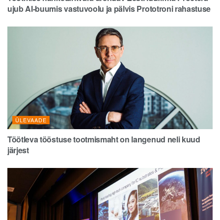
ujub AI-buumis vastuvoolu ja pälvis Prototroni rahastuse
ÜLEVAADE
Töötleva tööstuse tootmismaht on langenud neli kuud
järjest