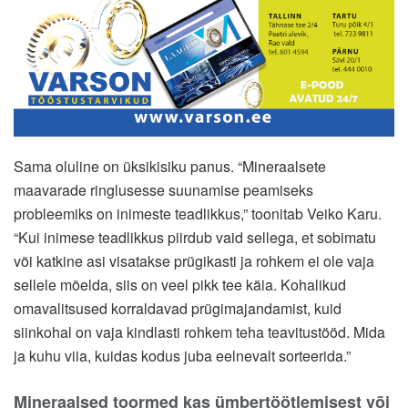
Sama oluline on üksikisiku panus. “Mineraalsete
maavarade ringlusesse suunamise peamiseks
probleemiks on inimeste teadlikkus,” toonitab Veiko Karu.
“Kui inimese teadlikkus piirdub vaid sellega, et sobimatu
või katkine asi visatakse prügikasti ja rohkem ei ole vaja
sellele mõelda, siis on veel pikk tee käia. Kohalikud
omavalitsused korraldavad prügimajandamist, kuid
siinkohal on vaja kindlasti rohkem teha teavitustööd. Mida
ja kuhu viia, kuidas kodus juba eelnevalt sorteerida.”
Mineraalsed toormed kas ümbertöötlemisest või