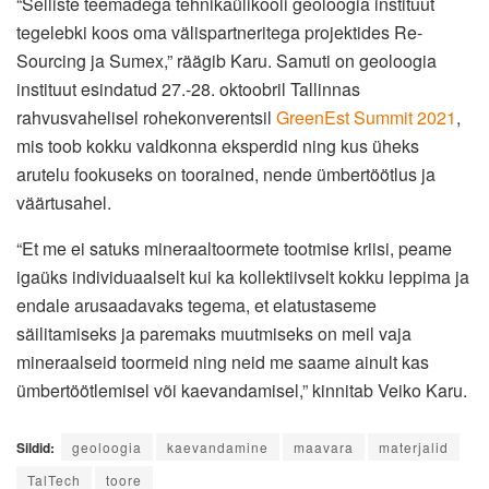
“Selliste teemadega tehnikaülikooli geoloogia instituut
tegelebki koos oma välispartneritega projektides Re-
Sourcing ja Sumex,” räägib Karu. Samuti on geoloogia
instituut esindatud 27.-28. oktoobril Tallinnas
rahvusvahelisel rohekonverentsil
GreenEst Summit 2021
,
mis toob kokku valdkonna eksperdid ning kus üheks
arutelu fookuseks on toorained, nende ümbertöötlus ja
väärtusahel.
“Et me ei satuks mineraaltoormete tootmise kriisi, peame
igaüks individuaalselt kui ka kollektiivselt kokku leppima ja
endale arusaadavaks tegema, et elatustaseme
säilitamiseks ja paremaks muutmiseks on meil vaja
mineraalseid toormeid ning neid me saame ainult kas
ümbertöötlemisel või kaevandamisel,” kinnitab Veiko Karu.
Sildid:
geoloogia
kaevandamine
maavara
materjalid
TalTech
toore