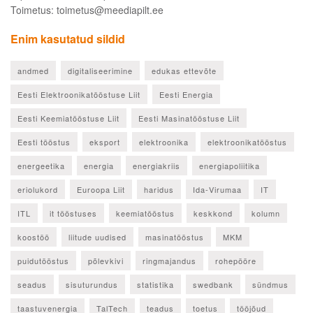
Toimetus: toimetus@meediapilt.ee
Enim kasutatud sildid
andmed
digitaliseerimine
edukas ettevõte
Eesti Elektroonikatööstuse Liit
Eesti Energia
Eesti Keemiatööstuse Liit
Eesti Masinatööstuse Liit
Eesti tööstus
eksport
elektroonika
elektroonikatööstus
energeetika
energia
energiakriis
energiapoliitika
eriolukord
Euroopa Liit
haridus
Ida-Virumaa
IT
ITL
it tööstuses
keemiatööstus
keskkond
kolumn
koostöö
liitude uudised
masinatööstus
MKM
puidutööstus
põlevkivi
ringmajandus
rohepööre
seadus
sisuturundus
statistika
swedbank
sündmus
taastuvenergia
TalTech
teadus
toetus
tööjõud