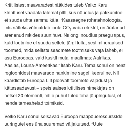
Kriitilistest maavaradest rääkides tuleb Veiko Karu
kinnitusel vaadata laiemat pilti, kus nõudlus ja pakkumine
ei suuda ühte sammu käia. “Kaasaegne rohetehnoloogia,
mis näiteks võimaldab toota CO
-vaba elektrit, on äratanud
2
arenenud riikides suurt huvi. Nii ongi nõudlus praegu tipus,
kuid tootmine ei suuda sellele järgi tulla, sest mineraalsed
toormed, mida selliste seadmete tootmiseks vaja läheb, ei
asu Euroopas, vaid kuskil mujal maailmas: Aafrikas,
Aasias, Lõuna-Ameerikas,” lisab Karu. Tema sõnul on neist
regioonidest maavarade hankimine sageli keeruline. Nii
kaardistab Euroopa Liit pidevalt toormete vajadust ja
kättesaadavust – spetsiaalses kriitilises nimekirjas on
hetkel 30 elementi, mille puhul tuleb teha jõupingutusi, et
nende tarneahelad toimiksid.
Veiko Karu sõnul seisavad Euroopa maapõueressursside
uuringutel ees üha suuremad väljakutsed. “Uute