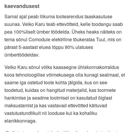
kaevandusest
Samal ajal peab liikuma tootearendus taaskasutuse
suunas. Veiko Karu teab ettevõtteid, kelle toodangu saab
pea 100%liselt ümber töödelda. Üheks heaks näiteks on
tema sõnul Comodule elektriline tõukeratas Tuul, mis on
pärast 5-aastast eluea lõppu 90% ulatuses
ümbertöödeldav.
Veiko Karu sõnul võiks kaasaegne ühiskonnakorraldus
koos tehnoloogilise võimekusega olla kunagi sealmaal, et
saame iga ostetud toote kohta jälgida, kus on see
toodetud, kuidas on hangitud materjalid, kas toormete
hankimise ja seadme tootmisel on kasutatud õiglast
maksustamist ja kas vastavad ettevõtted käituvad
vastutustundlikult nii looduse kui ka kohaliku
elanikkonnaga.