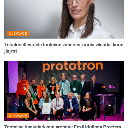
ÜLEVAADE
Tööstusettevõtete tootmine vähenes juunis viiendat kuud
järjest
ÜLEVAADE
Tootmise hanketarkvara arendav Eesti idufirma Proctera