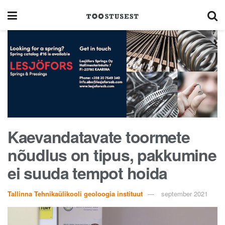
Kaevandatavate toormete
nõudlus on tipus, pakkumine
ei suuda tempot hoida
Tallinna Tehnikaülikooli geoloogia instituut
september 2021