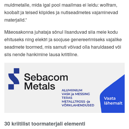
muldmetalle, mida igal pool maailmas ei leidu: wolfram,
koobalt ja teised kiipides ja nutiseadmetes vajaminevad
materjalid.”
Mäeosakonna juhataja sõnul lisanduvad siia meie kodu
ehituseks ning elektri ja soojuse genereerimiseks vajalike
seadmete toormed, mis samuti võivad olla haruldased või
siis nende hankimine lausa kriitiline.
30 kriitilist toormaterjali elementi