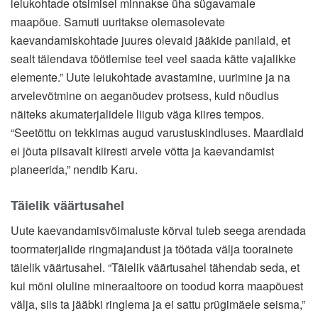
leiukohtade otsimisel minnakse üha sügavamale
maapõue. Samuti uuritakse olemasolevate
kaevandamiskohtade juures olevaid jääkide panilaid, et
sealt täiendava töötlemise teel veel saada kätte vajalikke
elemente.” Uute leiukohtade avastamine, uurimine ja na
arvelevõtmine on aeganõudev protsess, kuid nõudlus
näiteks akumaterjalidele liigub väga kiires tempos.
“Seetõttu on tekkimas augud varustuskindluses. Maardlaid
ei jõuta piisavalt kiiresti arvele võtta ja kaevandamist
planeerida,” nendib Karu.
Täielik väärtusahel
Uute kaevandamisvõimaluste kõrval tuleb seega arendada
toormaterjalide ringmajandust ja töötada välja toorainete
täielik väärtusahel. “Täielik väärtusahel tähendab seda, et
kui mõni oluline mineraaltoore on toodud korra maapõuest
välja, siis ta jääbki ringlema ja ei sattu prügimäele seisma,”