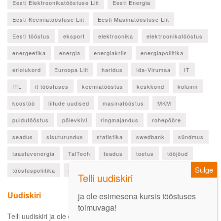
Eesti Elektroonikatööstuse Liit
Eesti Energia
Eesti Keemiatööstuse Liit
Eesti Masinatööstuse Liit
Eesti tööstus
eksport
elektroonika
elektroonikatööstus
energeetika
energia
energiakriis
energiapoliitika
eriolukord
Euroopa Liit
haridus
Ida-Virumaa
IT
ITL
it tööstuses
keemiatööstus
keskkond
kolumn
koostöö
liitude uudised
masinatööstus
MKM
puidutööstus
põlevkivi
ringmajandus
rohepööre
seadus
sisuturundus
statistika
swedbank
sündmus
taastuvenergia
TalTech
teadus
toetus
tööjõud
tööstuspoliitika
ülevaade
Uudiskiri
ja ole esimesena kursis tööstuses
toimuvaga!
Telli uudiskiri ja ole esimesena kursis oluliste uudistega!