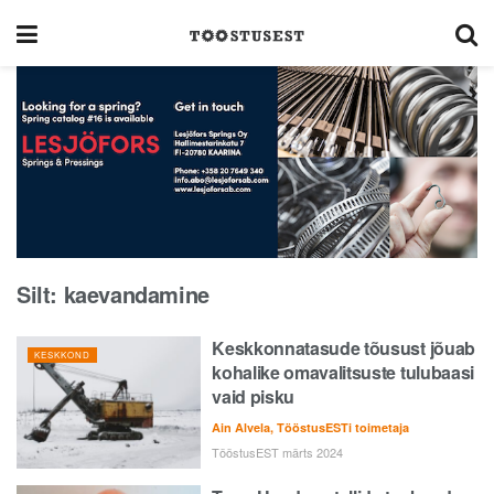
Silt:
kaevandamine
Keskkonnatasude tõusust jõuab
KESKKOND
kohalike omavalitsuste tulubaasi
vaid pisku
Ain Alvela, TööstusESTi toimetaja
TööstusEST märts 2024