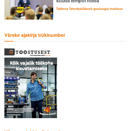
suuda tempot hoida
Tallinna Tehnikaülikooli geoloogia instituut
Värske ajakirja trükinumber