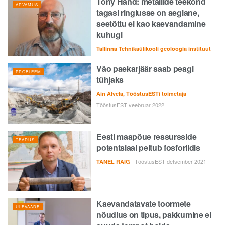
Tony Hand: metallide teekond
ARVAMUS
tagasi ringlusse on aeglane,
seetõttu ei kao kaevandamine
kuhugi
Tallinna Tehnikaülikooli geoloogia instituut
Väo paekarjäär saab peagi
PROBLEEM
tühjaks
Ain Alvela, TööstusESTi toimetaja
TööstusEST veebruar 2022
Eesti maapõue ressursside
TEADUS
potentsiaal peitub fosforiidis
TööstusEST detsember 2021
TANEL RAIG
Kaevandatavate toormete
ÜLEVAADE
nõudlus on tipus, pakkumine ei