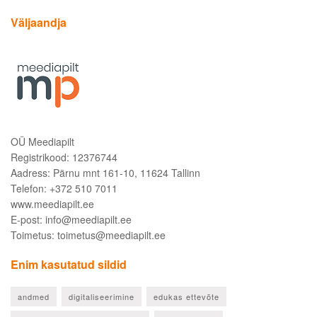
Väljaandja
OÜ Meediapilt
Registrikood: 12376744
Aadress: Pärnu mnt 161-10, 11624 Tallinn
Telefon: +372 510 7011
www.meediapilt.ee
E-post: info@meediapilt.ee
Toimetus: toimetus@meediapilt.ee
Enim kasutatud sildid
andmed
digitaliseerimine
edukas ettevõte