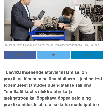
Professor Anton Rassõlkin ja doktor Viktor Rjabtšikov teaduslaboris. Foto: TalTech
Tuleviku inseneride ettevalmistamisel on
praktiline lähenemine üha olulisem – just sellest
tõdemusest lähtudes uuendatakse Tallinna
Tehnikaülikoolis elektrotehnika ja
mehhatroonika õppekava õppeaineid ning
praktikumides leiab olulise koha mudelipõhine