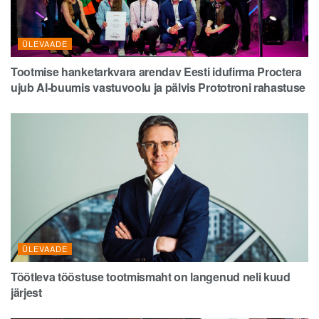
ÜLEVAADE
Tootmise hanketarkvara arendav Eesti idufirma Proctera
ujub AI-buumis vastuvoolu ja pälvis Prototroni rahastuse
ÜLEVAADE
Töötleva tööstuse tootmismaht on langenud neli kuud
järjest