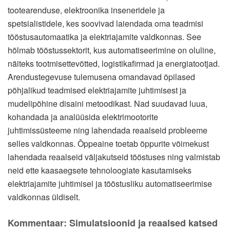
tootearenduse, elektroonika inseneridele ja
spetsialistidele, kes soovivad laiendada oma teadmisi
tööstusautomaatika ja elektriajamite valdkonnas. See
hõlmab tööstussektorit, kus automatiseerimine on oluline,
näiteks tootmisettevõtted, logistikafirmad ja energiatootjad.
Arendustegevuse tulemusena omandavad õpilased
põhjalikud teadmised elektriajamite juhtimisest ja
mudelipõhine disaini metoodikast. Nad suudavad luua,
kohandada ja analüüsida elektrimootorite
juhtimissüsteeme ning lahendada reaalseid probleeme
selles valdkonnas. Õppeaine toetab õppurite võimekust
lahendada reaalseid väljakutseid tööstuses ning valmistab
neid ette kaasaegsete tehnoloogiate kasutamiseks
elektriajamite juhtimisel ja tööstusliku automatiseerimise
valdkonnas üldiselt.
Kommentaar: Simulatsioonid ja reaalsed katsed