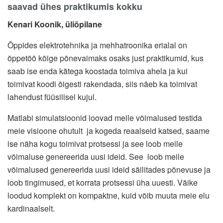
saavad ühes praktikumis kokku
Kenari Koonik, üliõpilane
Õppides elektrotehnika ja mehhatroonika erialal on
õppetöö kõige põnevaimaks osaks just praktikumid, kus
saab ise enda kätega koostada toimiva ahela ja kui
toimivat koodi õigesti rakendada, siis näeb ka toimivat
lahendust füüsilisel kujul.
Matlabi simulatsioonid loovad meile võimalused testida
meie visioone ohutult ja kogeda reaalseid katsed, saame
ise näha kogu toimivat protsessi ja see loob meile
võimaluse genereerida uusi ideid. See loob meile
võimalused genereerida uusi ideid säilitades põnevuse ja
loob tingimused, et korrata protsessi üha uuesti. Väike
loodud komplekt on kompaktne, kuid võib muuta meie elu
kardinaalselt.