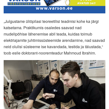
„Julgustame üliõpilasi teoreetilisi teadmisi kohe ka järgi
katsetama. Praktikumis osaledes saavad nad
mudelipõhise lähenemise abil teada, kuidas toimub
elektriajamite juhtimissüsteemide arendamine, nad saavad
neid olulisi süsteeme ise kavandada, testida ja täiustada,“
toob esile doktorant-nooremteadur Mahmoud Ibrahim.