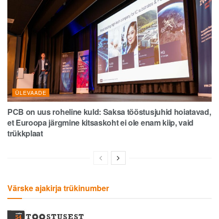
ÜLEVAADE
PCB on uus roheline kuld: Saksa tööstusjuhid hoiatavad,
et Euroopa järgmine kitsaskoht ei ole enam kiip, vaid
trükkplaat
Värske ajakirja trükinumber