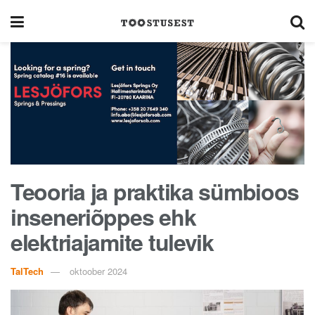
Teooria ja praktika sümbioos
inseneriõppes ehk
elektriajamite tulevik
TalTech
oktoober 2024