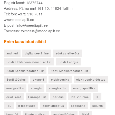
Registrikood: 12376744
Aadress: Pärnu mnt 161-10, 11624 Tallinn
Telefon: +372 510 7011
www.meediapilt.ee
E-post: info@meediapilt.ee
Toimetus: toimetus@meediapilt.ee
Enim kasutatud sildid
andmed
digitaliseerimine
edukas ettevõte
Eesti Elektroonikatööstuse Liit
Eesti Energia
Eesti Keemiatööstuse Liit
Eesti Masinatööstuse Liit
Eesti tööstus
eksport
elektroonika
elektroonikatööstus
energeetika
energia
energiakriis
energiapoliitika
eriolukord
Euroopa Liit
haridus
Ida-Virumaa
IT
ITL
it tööstuses
keemiatööstus
keskkond
kolumn
koostöö
liitude uudised
masinatööstus
MKM