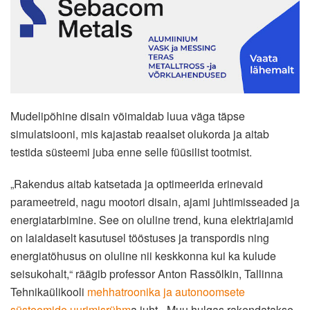
Mudelipõhine disain võimaldab luua väga täpse
simulatsiooni, mis kajastab reaalset olukorda ja aitab
testida süsteemi juba enne selle füüsilist tootmist.
„Rakendus aitab katsetada ja optimeerida erinevaid
parameetreid, nagu mootori disain, ajami juhtimisseaded ja
energiatarbimine. See on oluline trend, kuna elektriajamid
on laialdaselt kasutusel tööstuses ja transpordis ning
energiatõhusus on oluline nii keskkonna kui ka kulude
seisukohalt,“ räägib professor Anton Rassõlkin, Tallinna
Tehnikaülikooli
mehhatroonika ja autonoomsete
süsteemide uurimisrühm
a juht. „Muu hulgas rakendatakse