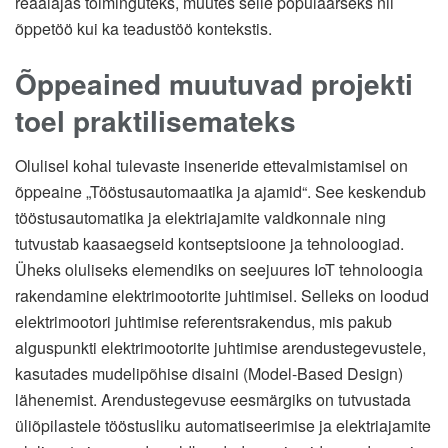
reaalajas toiminguteks, muutes selle populaarseks nii
õppetöö kui ka teadustöö kontekstis.
Õppeained muutuvad projekti
toel praktilisemateks
Olulisel kohal tulevaste inseneride ettevalmistamisel on
õppeaine „Tööstusautomaatika ja ajamid“. See keskendub
tööstusautomatika ja elektriajamite valdkonnale ning
tutvustab kaasaegseid kontseptsioone ja tehnoloogiad.
Üheks oluliseks elemendiks on seejuures IoT tehnoloogia
rakendamine elektrimootorite juhtimisel. Selleks on loodud
elektrimootori juhtimise referentsrakendus, mis pakub
alguspunkti elektrimootorite juhtimise arendustegevustele,
kasutades mudelipõhise disaini (Model-Based Design)
lähenemist. Arendustegevuse eesmärgiks on tutvustada
üliõpilastele tööstusliku automatiseerimise ja elektriajamite