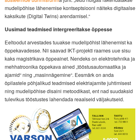
mudelipõhise lähenemise kontseptsiooni näiteks digitaalse
kaksikute (Digital Twins) arendamisel.“
Uusimad teadmised intergreeritakse õppesse
Eeltoodut arvestades tuuakse mudelipõhist lähenemist ka
õppekavadesse. Nii saavad IKT-projekti raames uue sisu
kaks magistrikava õppeainet. Nendeks on elektrotehnika ja
mehhatroonika õppekava ained „tööstusautomaatika ja
ajamid“ ning „masinnägemine“. Eesmärk on anda
õpilastele põhjalikud teadmised elektriajamite juhtimisest
ning mudelipõhise disaini metoodikast, ent nad suudaksid
tulevikus tööstustes lahendada reaalseid väljakutseid.