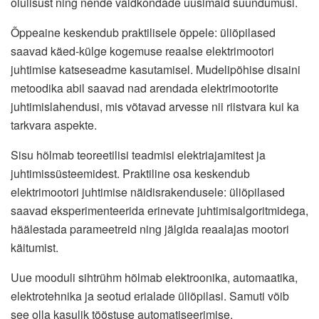
olulisust ning nende valdkondade uusimaid suundumusi.
Õppeaine keskendub praktilisele õppele: üliõpilased
saavad käed-külge kogemuse reaalse elektrimootori
juhtimise katseseadme kasutamisel. Mudelipõhise disaini
metoodika abil saavad nad arendada elektrimootorite
juhtimislahendusi, mis võtavad arvesse nii riistvara kui ka
tarkvara aspekte.
Sisu hõlmab teoreetilisi teadmisi elektriajamitest ja
juhtimissüsteemidest. Praktiline osa keskendub
elektrimootori juhtimise näidisrakendusele: üliõpilased
saavad eksperimenteerida erinevate juhtimisalgoritmidega,
häälestada parameetreid ning jälgida reaalajas mootori
käitumist.
Uue mooduli sihtrühm hõlmab elektroonika, automaatika,
elektrotehnika ja seotud erialade üliõpilasi. Samuti võib
see olla kasulik tööstuse automatiseerimise,