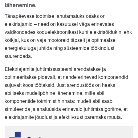
lähenemine.
Tänapäevase tootmise lahutamatuks osaks on
elektriajamid – need on kasutusel väga erinevates
valdkondades koduelektroonikast kuni elektrisõidukini ehk
kõikjal, kus on vaja mootoreid täpselt ja optimaalse
energiakuluga juhtida ning süsteemide töökindlust
suurendada.
Elektriajamite juhtimissüsteemi arendatakse ja
optimeeritakse pidevalt, et nende erinevad komponendid
sujuvalt koos töötaksid. Just arendustöös on heaks
abiliseks mudelipõhine lähenemine, mille abil
komponentide toimimist hinnata: mudeli abil saab
simuleerida ja analüüsida erinevaid juhtimisalgoritme, et
elektriajamite jõudlust ja efektiivsust paremaks muuta.