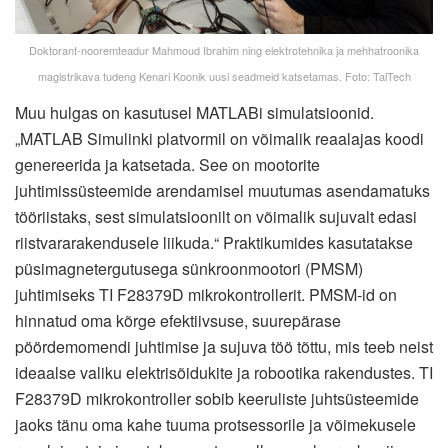
Doktorant-nooremteadur Mahmoud Ibrahim ning elektrotehnika ja mehhatroonika
magistrikava tudeng Kenari Koonik uusi seadmeid katsetamas. Foto: TalTech
Muu hulgas on kasutusel MATLABi simulatsioonid.
„MATLAB Simulinki platvormil on võimalik reaalajas koodi
genereerida ja katsetada. See on mootorite
juhtimissüsteemide arendamisel muutumas asendamatuks
tööriistaks, sest simulatsioonilt on võimalik sujuvalt edasi
riistvararakendusele liikuda.“ Praktikumides kasutatakse
püsimagnetergutusega sünkroonmootori (PMSM)
juhtimiseks TI F28379D mikrokontrollerit. PMSM-id on
hinnatud oma kõrge efektiivsuse, suurepärase
pöördemomendi juhtimise ja sujuva töö tõttu, mis teeb neist
ideaalse valiku elektrisõidukite ja robootika rakendustes. TI
F28379D mikrokontroller sobib keeruliste juhtsüsteemide
jaoks tänu oma kahe tuuma protsessorile ja võimekusele