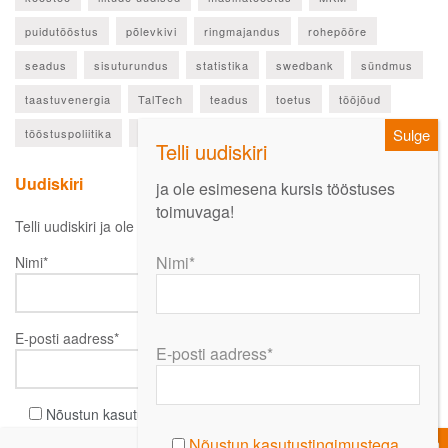
puidutööstus
põlevkivi
ringmajandus
rohepööre
seadus
sisuturundus
statistika
swedbank
sündmus
taastuvenergia
TalTech
teadus
toetus
tööjõud
tööstuspoliitika
ülevaade
Uudiskiri
ja ole esimesena kursis tööstuses
toimuvaga!
Telli uudiskiri ja ole esimesena kursis oluliste uudistega!
Nimi*
Nimi*
E-posti aadress*
E-posti aadress*
Nõustun kasutustingimustega
Nõustun kasutustingimustega