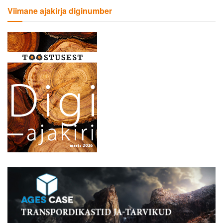
Viimane ajakirja diginumber