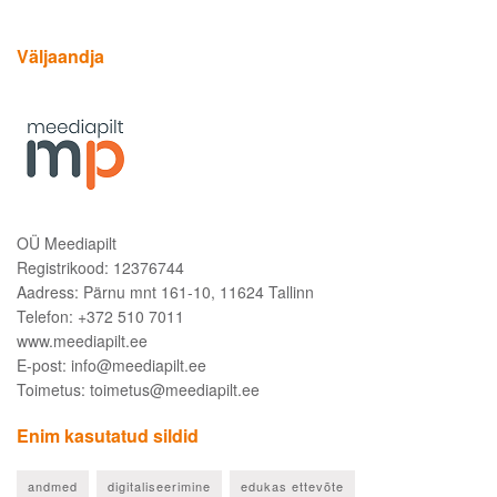
Väljaandja
OÜ Meediapilt
Registrikood: 12376744
Aadress: Pärnu mnt 161-10, 11624 Tallinn
Telefon: +372 510 7011
www.meediapilt.ee
E-post: info@meediapilt.ee
Toimetus: toimetus@meediapilt.ee
Enim kasutatud sildid
andmed
digitaliseerimine
edukas ettevõte