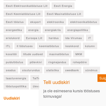
Eesti Elektroonikatööstuse Liit
Eesti Energia
Eesti Keemiatööstuse Liit
Eesti Masinatööstuse Liit
Eesti tööstus
eksport
elektroonika
elektroonikatööstus
energeetika
energia
energiakriis
energiapoliitika
eriolukord
Euroopa Liit
haridus
Ida-Virumaa
IT
ITL
it tööstuses
keemiatööstus
keskkond
kolumn
koostöö
liitude uudised
masinatööstus
MKM
puidutööstus
põlevkivi
ringmajandus
rohepööre
seadus
sisuturundus
statistika
swedbank
sündmus
taastuvenergia
TalTech
teadus
toetus
tööjõud
tööstuspoliitika
ülevaade
Uudiskiri
ja ole esimesena kursis tööstuses
toimuvaga!