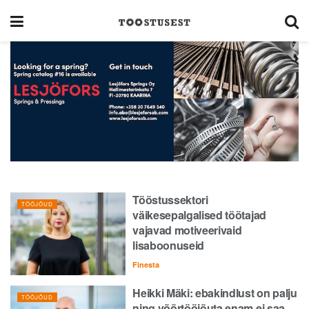
Tööstussektori
TÖÖJÕUD
väikesepalgalised töötajad
vajavad motiveerivaid
lisaboonuseid
Finesta
Heikki Mäki: ebakindlust on palju
TÖÖJÕUD
ning võõrtööjõuta enam ei saa