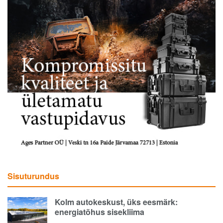
Sisuturundus
Kolm autokeskust, üks eesmärk:
energiatõhus sisekliima