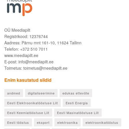
OÜ Meediapilt
Registrikood: 12376744
Aadress: Pärnu mnt 161-10, 11624 Tallinn
Telefon: +372 510 7011
www.meediapilt.ee
E-post: info@meediapilt.ee
Toimetus: toimetus@meediapilt.ee
Enim kasutatud sildid
andmed
digitaliseerimine
edukas ettevõte
Eesti Elektroonikatööstuse Liit
Eesti Energia
Eesti Keemiatööstuse Liit
Eesti Masinatööstuse Liit
Eesti tööstus
eksport
elektroonika
elektroonikatööstus