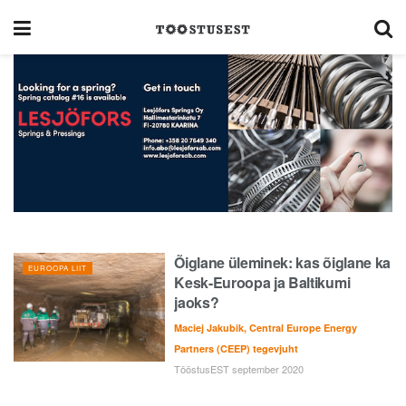
Õiglane üleminek: kas õiglane ka
EUROOPA LIIT
Kesk-Euroopa ja Baltikumi
jaoks?
Maciej Jakubik, Central Europe Energy
Partners (CEEP) tegevjuht
TööstusEST september 2020