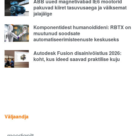
ABB uued magnetivabad IE6 mootorid
pakuvad kiiret tasuvusaega ja väiksemat
jalajälge
Komponentidest humanoidideni: RBTX on
muutunud soodsate
automatiseerimisteenuste keskuseks
Autodesk Fusion disainivõistlus 2026:
koht, kus ideed saavad praktilise kuju
Väljaandja