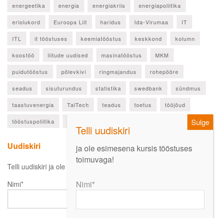
energeetika
energia
energiakriis
energiapoliitika
eriolukord
Euroopa Liit
haridus
Ida-Virumaa
IT
ITL
it tööstuses
keemiatööstus
keskkond
kolumn
koostöö
liitude uudised
masinatööstus
MKM
puidutööstus
põlevkivi
ringmajandus
rohepööre
seadus
sisuturundus
statistika
swedbank
sündmus
taastuvenergia
TalTech
teadus
toetus
tööjõud
tööstuspoliitika
ülevaade
Uudiskiri
ja ole esimesena kursis tööstuses
toimuvaga!
Telli uudiskiri ja ole esimesena kursis oluliste uudistega!
Nimi*
Nimi*