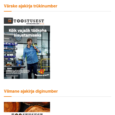
Värske ajakirja trükinumber
Viimane ajakirja diginumber