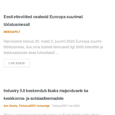
Eesti ettevõtted osalesid Euroopa suurimal
tööstusmessil
MEEDIAPILT
Hannoveris toimus 30. maist 2. juunini 2022 Euroopa suurim
tööstusmess, kus oma tooteid-teenuseid ligi 3000 ettevõtte ja
teadusasutuse seas tutvustasid ...
LOE EDASI
Industry 5.0 keskendub lisaks majandusele ka
keskkonna- ja sotsiaalteemadele
TööstusEST mai 2022
Ain Alvela, TööstusESTi toimetaja
Tänavu kaheksandat korda toimuva Eesti tööstusettevõtete