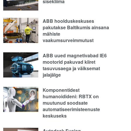
sisekliima
ABB hoolduskeskuses
pakutakse Baltikumis ainsana
mähiste
vaakumsurveimmutust
ABB uued magnetivabad IE6
mootorid pakuvad kiiret
tasuvusaega ja väiksemat
jalajälge
Komponentidest
humanoidideni: RBTX on
muutunud soodsate
automatiseerimisteenuste
keskuseks
Autodesk Fusion