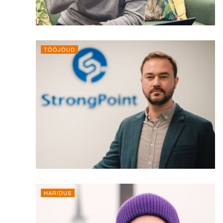
TÖÖJÕUD
HARIDUS