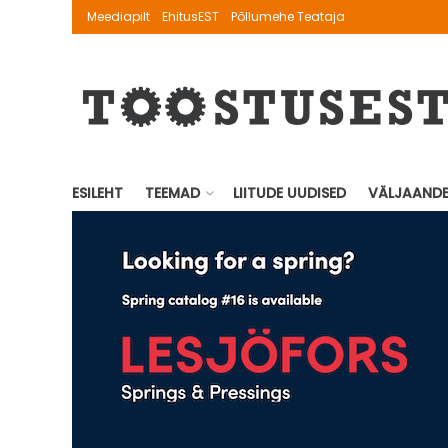
Meediapilt
EhitusEST
Põllumehe Teataja
ESILEHT
TEEMAD
LIITUDE UUDISED
VÄLJAAND