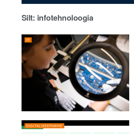
Silt:
infotehnoloogia
IT
DIGITALISEERIMINE