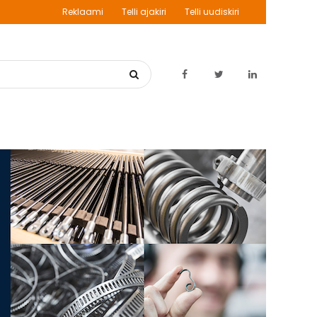
Reklaami
Telli ajakiri
Telli uudiskiri