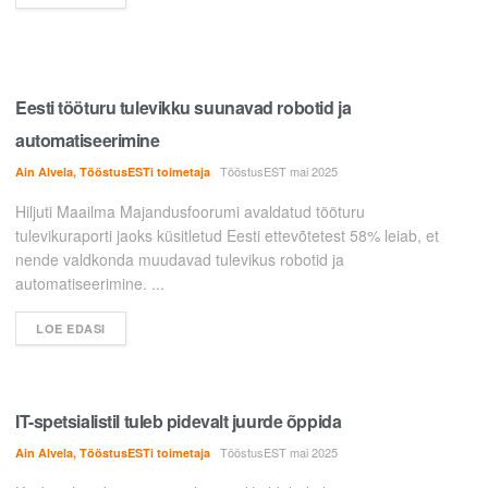
Eesti tööturu tulevikku suunavad robotid ja
automatiseerimine
TööstusEST mai 2025
Ain Alvela, TööstusESTi toimetaja
Hiljuti Maailma Majandusfoorumi avaldatud tööturu
tulevikuraporti jaoks küsitletud Eesti ettevõtetest 58% leiab, et
nende valdkonda muudavad tulevikus robotid ja
automatiseerimine. ...
LOE EDASI
IT-spetsialistil tuleb pidevalt juurde õppida
TööstusEST mai 2025
Ain Alvela, TööstusESTi toimetaja