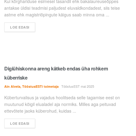
Kui kõrghariduse esimesel tasandil ehk bakalaureuseõppes
antakse üldisi teadmisi paljudest eluvaldkondadest, siis teise
astme ehk magistriõpingute käigus saab minna oma ...
LOE EDASI
Digiühiskonna areng kätkeb endas üha rohkem
küberriske
TööstusEST mai 2025
Ain Alvela, TööstusESTi toimetaja
Küberturvalisus ja vajadus hoolitseda selle tagamise eest on
muutunud kõigil elualadel aja normiks. Milles aga peituvad
ettevõtete jaoks küberohud, kuidas ...
LOE EDASI