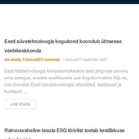
Eesti süvatehnoloogia kogukond koondub ühtsesse
veebikeskkonda
TööstusEST september 2025
Ain Alvela, TööstusESTi toimetaja
Eesti kiibitehnoloogia kompetentsikeskus teeb järgmise sammu
oma arengus, avades avalikkusele uue kogukonnalehe Kiip.ee,
mis ühendab Eesti süvatehnoloogia ettevõtted, teadlased ja
huvilised. ...
LOE EDASI
Rahvusvaheline tasuta ESG tööriist toetab kestlikkuse