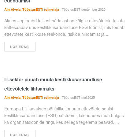
edendamist
TööstusEST september 2025
Ain Alvela, TööstusESTi toimetaja
Alates septembri teisest nädalast on kõigile ettevõtetele tasuta
kättesaadav uus kestlikkusaruandluse ESG tööriist, mis toetab
ettevõtete kestlikkuse teekonda, riskide hindamist ja ...
LOE EDASI
IT-sektor püüab muuta kestlikkusaruandluse
ettevõtetele lihtsamaks
TööstusEST mai 2025
Ain Alvela, TööstusESTi toimetaja
Euroopa Liit kavatseb põhjalikult muuta ettevõtete senist
kestlikkusaruandluse (ESG) süsteemi, laiendades muu hulgas
ka organisatsioonide ringi, kes sellega tegelema peavad. ...
LOE EDASI