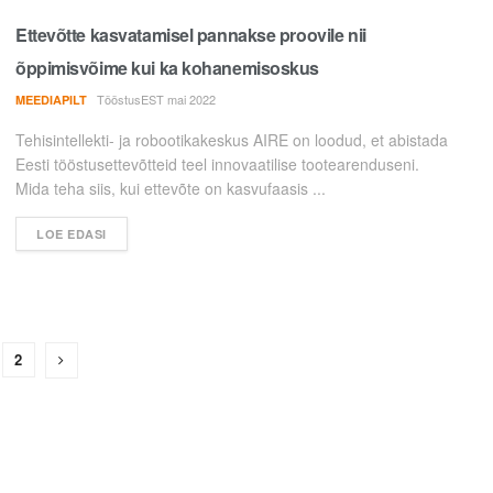
Ettevõtte kasvatamisel pannakse proovile nii
õppimisvõime kui ka kohanemisoskus
TööstusEST mai 2022
MEEDIAPILT
Tehisintellekti- ja robootikakeskus AIRE on loodud, et abistada
Eesti tööstusettevõtteid teel innovaatilise tootearenduseni.
Mida teha siis, kui ettevõte on kasvufaasis ...
LOE EDASI
2