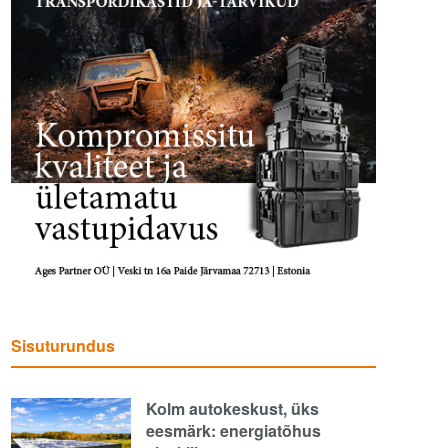
Sisuturundus
Kolm autokeskust, üks
eesmärk: energiatõhus