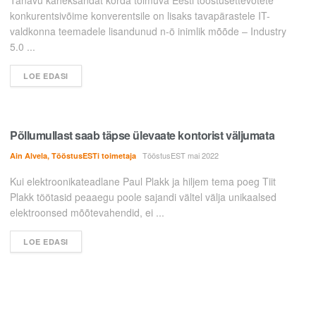
konkurentsivõime konverentsile on lisaks tavapärastele IT-
valdkonna teemadele lisandunud n-ö inimlik mõõde – Industry
5.0 ...
LOE EDASI
Põllumullast saab täpse ülevaate kontorist väljumata
TööstusEST mai 2022
Ain Alvela, TööstusESTi toimetaja
Kui elektroonikateadlane Paul Plakk ja hiljem tema poeg Tiit
Plakk töötasid peaaegu poole sajandi vältel välja unikaalsed
elektroonsed mõõtevahendid, ei ...
LOE EDASI