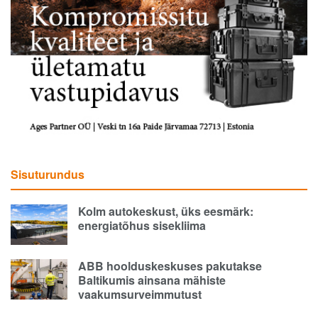
Sisuturundus
Kolm autokeskust, üks eesmärk:
energiatõhus sisekliima
ABB hoolduskeskuses pakutakse
Baltikumis ainsana mähiste
vaakumsurveimmutust