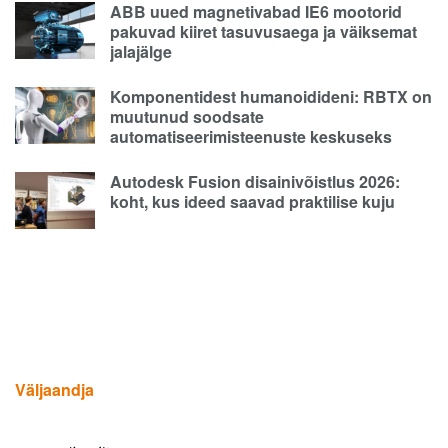
ABB uued magnetivabad IE6 mootorid
pakuvad kiiret tasuvusaega ja väiksemat
jalajälge
Komponentidest humanoidideni: RBTX on
muutunud soodsate
automatiseerimisteenuste keskuseks
Autodesk Fusion disainivõistlus 2026:
koht, kus ideed saavad praktilise kuju
Väljaandja