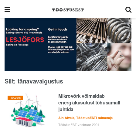
Silt:
tänavavalgustus
Mikrovõrk võimaldab
TEADUS
energiakasutust tõhusamalt
juhtida
Ain Alvela, TööstusESTi toimetaja
TööstusEST veebruar 2024