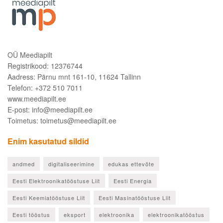
OÜ Meediapilt
Registrikood: 12376744
Aadress: Pärnu mnt 161-10, 11624 Tallinn
Telefon: +372 510 7011
www.meediapilt.ee
E-post: info@meediapilt.ee
Toimetus: toimetus@meediapilt.ee
Enim kasutatud sildid
andmed
digitaliseerimine
edukas ettevõte
Eesti Elektroonikatööstuse Liit
Eesti Energia
Eesti Keemiatööstuse Liit
Eesti Masinatööstuse Liit
Eesti tööstus
eksport
elektroonika
elektroonikatööstus