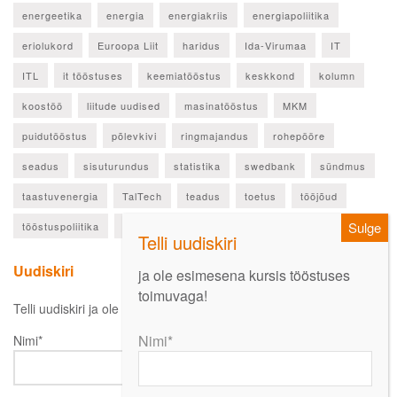
energeetika
energia
energiakriis
energiapoliitika
eriolukord
Euroopa Liit
haridus
Ida-Virumaa
IT
ITL
it tööstuses
keemiatööstus
keskkond
kolumn
koostöö
liitude uudised
masinatööstus
MKM
puidutööstus
põlevkivi
ringmajandus
rohepööre
seadus
sisuturundus
statistika
swedbank
sündmus
taastuvenergia
TalTech
teadus
toetus
tööjõud
tööstuspoliitika
ülevaade
Uudiskiri
ja ole esimesena kursis tööstuses
toimuvaga!
Telli uudiskiri ja ole esimesena kursis oluliste uudistega!
Nimi*
Nimi*