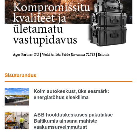
Sisuturundus
Kolm autokeskust, üks eesmärk:
energiatõhus sisekliima
ABB hoolduskeskuses pakutakse
Baltikumis ainsana mähiste
vaakumsurveimmutust