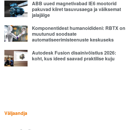
ABB uued magnetivabad IE6 mootorid
pakuvad kiiret tasuvusaega ja väiksemat
jalajälge
Komponentidest humanoidideni: RBTX on
muutunud soodsate
automatiseerimisteenuste keskuseks
Autodesk Fusion disainivõistlus 2026:
koht, kus ideed saavad praktilise kuju
Väljaandja