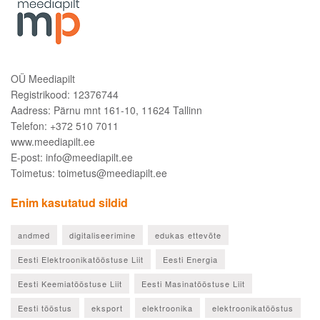
OÜ Meediapilt
Registrikood: 12376744
Aadress: Pärnu mnt 161-10, 11624 Tallinn
Telefon: +372 510 7011
www.meediapilt.ee
E-post: info@meediapilt.ee
Toimetus: toimetus@meediapilt.ee
Enim kasutatud sildid
andmed
digitaliseerimine
edukas ettevõte
Eesti Elektroonikatööstuse Liit
Eesti Energia
Eesti Keemiatööstuse Liit
Eesti Masinatööstuse Liit
Eesti tööstus
eksport
elektroonika
elektroonikatööstus