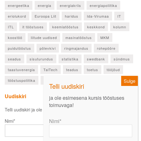
energeetika
energia
energiakriis
energiapoliitika
eriolukord
Euroopa Liit
haridus
Ida-Virumaa
IT
ITL
it tööstuses
keemiatööstus
keskkond
kolumn
koostöö
liitude uudised
masinatööstus
MKM
puidutööstus
põlevkivi
ringmajandus
rohepööre
seadus
sisuturundus
statistika
swedbank
sündmus
taastuvenergia
TalTech
teadus
toetus
tööjõud
tööstuspoliitika
ülevaade
Uudiskiri
ja ole esimesena kursis tööstuses
toimuvaga!
Telli uudiskiri ja ole esimesena kursis oluliste uudistega!
Nimi*
Nimi*