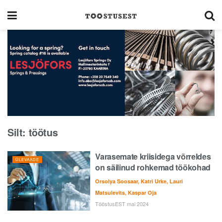
Silt:
töötus
Varasemate kriisidega võrreldes
ÜLEVAADE
on säilinud rohkemad töökohad
Orsolya Soosaar, Katri Urke, Lauri
Matsulevits, Kaspar Oja
TööstusEST mai 2024