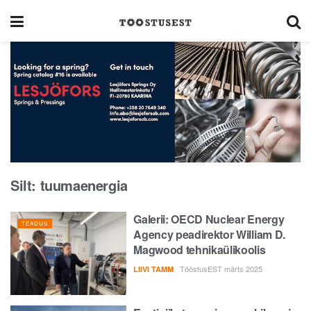
Silt:
tuumaenergia
Galerii: OECD Nuclear Energy
TEADUS
Agency peadirektor William D.
Magwood tehnikaülikoolis
TööstusEST märts 2025
LIIVI TAMM