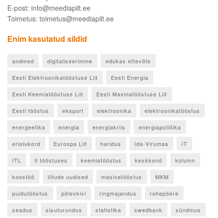
E-post: info@meediapilt.ee
Toimetus: toimetus@meediapilt.ee
Enim kasutatud sildid
andmed
digitaliseerimine
edukas ettevõte
Eesti Elektroonikatööstuse Liit
Eesti Energia
Eesti Keemiatööstuse Liit
Eesti Masinatööstuse Liit
Eesti tööstus
eksport
elektroonika
elektroonikatööstus
energeetika
energia
energiakriis
energiapoliitika
eriolukord
Euroopa Liit
haridus
Ida-Virumaa
IT
ITL
it tööstuses
keemiatööstus
keskkond
kolumn
koostöö
liitude uudised
masinatööstus
MKM
puidutööstus
põlevkivi
ringmajandus
rohepööre
seadus
sisuturundus
statistika
swedbank
sündmus