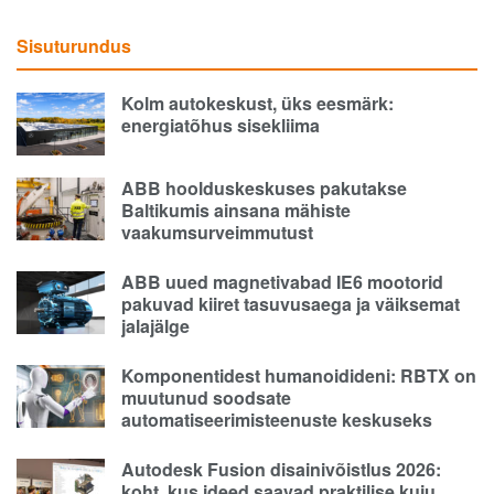
Sisuturundus
Kolm autokeskust, üks eesmärk:
energiatõhus sisekliima
ABB hoolduskeskuses pakutakse
Baltikumis ainsana mähiste
vaakumsurveimmutust
ABB uued magnetivabad IE6 mootorid
pakuvad kiiret tasuvusaega ja väiksemat
jalajälge
Komponentidest humanoidideni: RBTX on
muutunud soodsate
automatiseerimisteenuste keskuseks
Autodesk Fusion disainivõistlus 2026:
koht, kus ideed saavad praktilise kuju