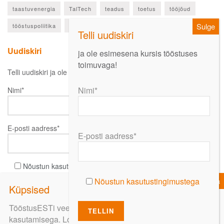
taastuvenergia
TalTech
teadus
toetus
tööjõud
tööstuspoliitika
ülevaade
Uudiskiri
ja ole esimesena kursis tööstuses
toimuvaga!
Telli uudiskiri ja ole esimesena kursis oluliste uudistega!
Nimi*
Nimi*
E-posti aadress*
E-posti aadress*
Nõustun kasutustingimustega
Nõustun kasutustingimustega
TööstusESTi veebi kasutamist jätkates nõustute küpsiste
kasutamisega. Loe lähemalt
siit
.