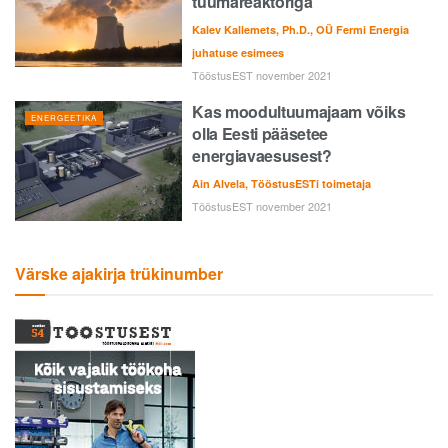
tuumareaktoriga
Kalev Kallemets, Ph.D., OÜ Fermi Energia
juhatuse esimees
TööstusEST november 2021
Kas moodultuumajaam võiks
ENERGEETIKA
olla Eesti pääsetee
energiavaesusest?
Ain Alvela, TööstusESTi toimetaja
TööstusEST november 2021
Värske ajakirja trükinumber