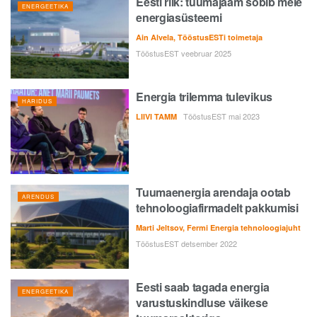
Eesti riik: tuumajaam sobib meie
ENERGEETIKA
energiasüsteemi
Ain Alvela, TööstusESTi toimetaja
TööstusEST veebruar 2025
Energia trilemma tulevikus
HARIDUS
TööstusEST mai 2023
LIIVI TAMM
Tuumaenergia arendaja ootab
ARENDUS
tehnoloogiafirmadelt pakkumisi
Marti Jeltsov, Fermi Energia tehnoloogiajuht
TööstusEST detsember 2022
Eesti saab tagada energia
ENERGEETIKA
varustuskindluse väikese