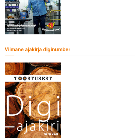
Viimane ajakirja diginumber