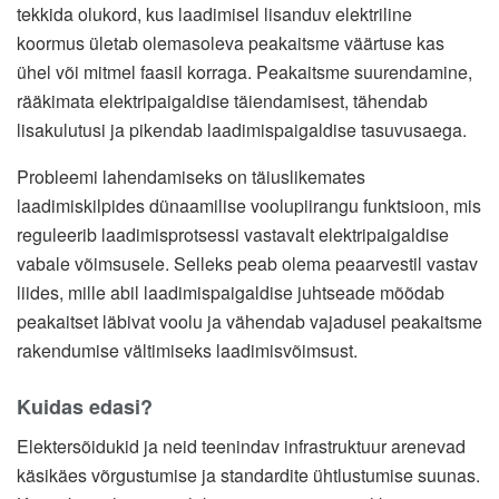
tekkida olukord, kus laadimisel lisanduv elektriline
koormus ületab olemasoleva peakaitsme väärtuse kas
ühel või mitmel faasil korraga. Peakaitsme suurendamine,
rääkimata elektripaigaldise täiendamisest, tähendab
lisakulutusi ja pikendab laadimispaigaldise tasuvusaega.
Probleemi lahendamiseks on täiuslikemates
laadimiskilpides dünaamilise voolupiirangu funktsioon, mis
reguleerib laadimisprotsessi vastavalt elektripaigaldise
vabale võimsusele. Selleks peab olema peaarvestil vastav
liides, mille abil laadimispaigaldise juhtseade mõõdab
peakaitset läbivat voolu ja vähendab vajadusel peakaitsme
rakendumise vältimiseks laadimisvõimsust.
Kuidas edasi?
Elektersõidukid ja neid teenindav infrastruktuur arenevad
käsikäes võrgustumise ja standardite ühtlustumise suunas.