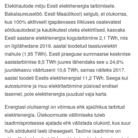
Elektriautode mõju Eesti elektrienergia tarbimisele.
Bakalaureusetöö. Eesti Maaülikool) selgub, et olukorras,
kus 100% aktiivselt igapäevases liikluses osalevatest
sõiduautodest ja kaubikutest oleks elektrilised, kasvaks
Eesti aastane elektrienergia kogutarbimine 2,1 TWh, mis
on ligilähedane 2019. aastal toodetud taastuvelektri
mahule (1,95 TWh). Eesti praeguse summaarse keskmise
aastatarbimise 8,5 TWh juures tähendaks see u 24,6%
juurdekasvu väärtuseni 10,6 TWh, samas näiteks 2017.
aastal toodeti Eestis elektrienergiat 11,2 TWh. Seega kui
autostumine ja muu elektritarbimine püsivad endisel
tasemel, pole elektrienergia puudust vaja karta.
Energiast olulisemgi on võimsus ehk ajaühikus tarbitud
elektrienergia. Ülekoormuste vältimiseks tuleb
laadimisprotsesse ajatada ehk välistada olukord, kus suur
hulk sõidukeid laeb üheaegselt. Taoline laadimine on