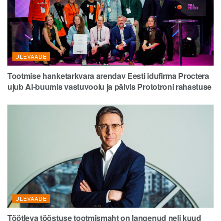
ÜLEVAADE
Tootmise hanketarkvara arendav Eesti idufirma Proctera
ujub AI-buumis vastuvoolu ja pälvis Prototroni rahastuse
ÜLEVAADE
Töötleva tööstuse tootmismaht on langenud neli kuud