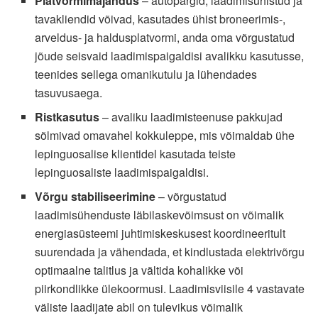
Platvormimajandus
– autopargid, laadimisühistud ja
tavakliendid võivad, kasutades ühist broneerimis‑,
arveldus- ja haldusplatvormi, anda oma võrgustatud
jõude seisvaid laadimispaigaldisi avalikku kasutusse,
teenides sellega omanikutulu ja lühendades
tasuvusaega.
Ristkasutus
– avaliku laadimisteenuse pakkujad
sõlmivad omavahel kokkuleppe, mis võimaldab ühe
lepinguosalise klientidel kasutada teiste
lepinguosaliste laadimispaigaldisi.
Võrgu stabiliseerimine
– võrgustatud
laadimisühenduste läbilaskevõimsust on võimalik
energiasüsteemi juhtimiskeskusest koordineeritult
suurendada ja vähendada, et kindlustada elektrivõrgu
optimaalne talitlus ja vältida kohalikke või
piirkondlikke ülekoormusi. Laadimisviisile 4 vastavate
väliste laadijate abil on tulevikus võimalik