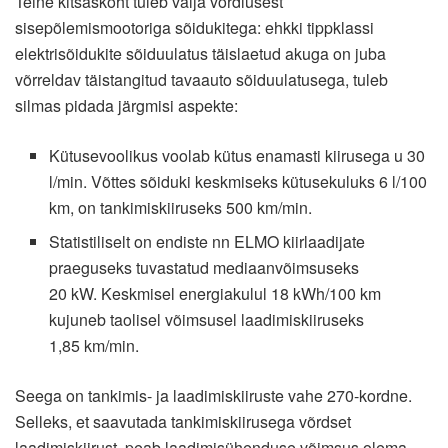
Teine kitsaskoht tuleb välja võrdlusest
sisepõlemismootoriga sõidukitega: ehkki tippklassi
elektrisõidukite sõiduulatus täislaetud akuga on juba
võrreldav täistangitud tavaauto sõiduulatusega, tuleb
silmas pidada järgmisi aspekte:
Kütusevoolikus voolab kütus enamasti kiirusega u 30
l/min. Võttes sõiduki keskmiseks kütusekuluks 6 l/100
km, on tankimiskiiruseks 500 km/min.
Statistiliselt on endiste nn ELMO kiirlaadijate
praeguseks tuvastatud mediaanvõimsuseks
20 kW. Keskmisel energiakulul 18 kWh/100 km
kujuneb taolisel võimsusel laadimiskiiruseks
1,85 km/min.
Seega on tankimis- ja laadimiskiiruste vahe 270-kordne.
Selleks, et saavutada tankimiskiirusega võrdset
laadimiskiirust, peab laadimisühenduse võimsus olema