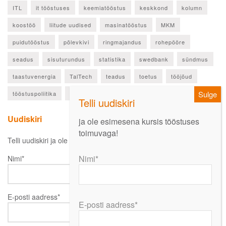
ITL
it tööstuses
keemiatööstus
keskkond
kolumn
koostöö
liitude uudised
masinatööstus
MKM
puidutööstus
põlevkivi
ringmajandus
rohepööre
seadus
sisuturundus
statistika
swedbank
sündmus
taastuvenergia
TalTech
teadus
toetus
tööjõud
tööstuspoliitika
ülevaade
Uudiskiri
ja ole esimesena kursis tööstuses
toimuvaga!
Telli uudiskiri ja ole esimesena kursis oluliste uudistega!
Nimi*
Nimi*
E-posti aadress*
E-posti aadress*