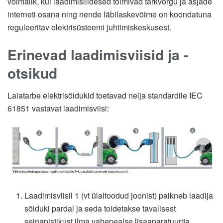
võimalik, kui laadimisliidesed toimivad tarkvõrgu ja asjade
interneti osana ning nende läbilaskevõime on koondatuna
reguleeritav elektrisüsteemi juhtimiskeskusest.
Erinevad laadimisviisid ja -
otsikud
Laiatarbe elektrisõidukid toetavad nelja standardile IEC
61851 vastavat laadimisviisi:
Laadimisviisil 1 (vt ülaltoodud joonist) paikneb laadija
sõiduki pardal ja seda toidetakse tavalisest
seinapistikust ilma vahepealse lisaaparatuurita.