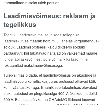
normaallaadimiseks tuleb parkida.
Laadimisvõimsus: reklaam ja
tegelikkus
Tegeliku laadimisvõimsuse ja koos sellega ka
laadimiskiiruse määrab nõrgim lüli ahelas võrguühendus-
sõiduk. Laadimisprotsessi käigu dikteerib sõiduki
pardaarvuti: kui lubatavad näitajad on väiksemad muude
lülide läbilaskevõimest, pole võimalik ka laadimine
reklaamitud maksimumvõimsusega.
Tuleb silmas pidada, et laadimisvõimsus on akupinge ja
laadimisvoolu korrutis, kusjuures protsessi piiravad kõik
kolm väärtust korraga. Enamik seeriatootmises olevatest
elektriautodest on pingeklassiga 400 V, üksikud mudelid
800 V. Esimese põlvkonna CHAdeMO liidesed lasevad