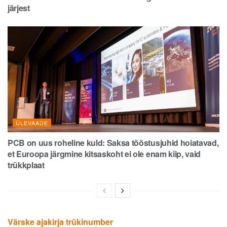
järjest
ÜLEVAADE
PCB on uus roheline kuld: Saksa tööstusjuhid hoiatavad,
et Euroopa järgmine kitsaskoht ei ole enam kiip, vaid
trükkplaat
Värske ajakirja trükinumber