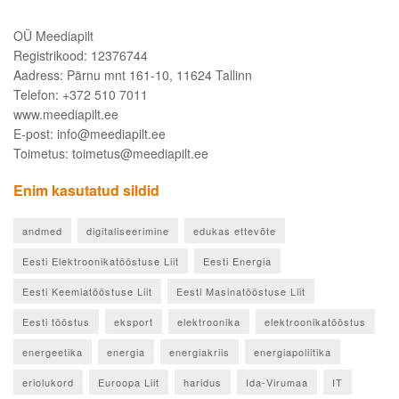
OÜ Meediapilt
Registrikood: 12376744
Aadress: Pärnu mnt 161-10, 11624 Tallinn
Telefon: +372 510 7011
www.meediapilt.ee
E-post: info@meediapilt.ee
Toimetus: toimetus@meediapilt.ee
Enim kasutatud sildid
andmed
digitaliseerimine
edukas ettevõte
Eesti Elektroonikatööstuse Liit
Eesti Energia
Eesti Keemiatööstuse Liit
Eesti Masinatööstuse Liit
Eesti tööstus
eksport
elektroonika
elektroonikatööstus
energeetika
energia
energiakriis
energiapoliitika
eriolukord
Euroopa Liit
haridus
Ida-Virumaa
IT