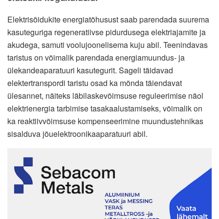
Elektrisõidukite energiatõhusust saab parendada suurema
kasuteguriga regeneratiivse pidurdusega elektriajamite ja
akudega, samuti voolujoonelisema kuju abil. Teenindavas
taristus on võimalik parendada energiamuundus- ja
ülekandeaparatuuri kasutegurit. Sageli täidavad
elektertranspordi taristu osad ka mõnda täiendavat
ülesannet, näiteks läbilaskevõimsuse reguleerimise näol
elektrienergia tarbimise tasakaalustamiseks, võimalik on
ka reaktiivvõimsuse kompenseerimine muundustehnikas
sisalduva jõuelektroonikaaparatuuri abil.