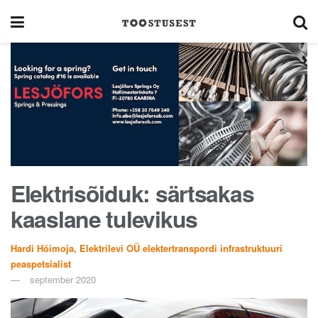
Elektrisõiduk: särtsakas
kaaslane tulevikus
Hardi Hõimoja, Elektrilevi OÜ elektertranspordi infrastruktuuri
peaspetsialist
september 2020