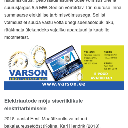
suurusjärgus 5,5 MW. See on võrreldav Türi-suuruse linna
summaarse elektrilise tarbimisvõimsusega. Sellist
võimsust ei suuda vastu võtta ühegi seeriasõiduki aku,
rääkimata ülekandeks vajaliku aparatuuri ja kaablite
mõõtmetest.
Elektriautode mõju siseriiklikule
elektritarbimisele
2018. aastal Eesti Maaülikoolis valminud
bakalaureusetööst (Kolina, Karl Hendrik (2018).