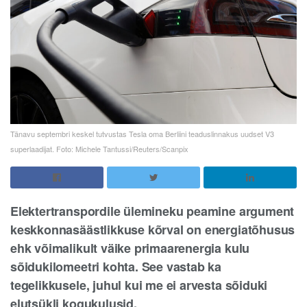
Tänavu septembri keskel tutvustas Tesla oma Berliini teaduslinnakus uudset V3
superlaadijat. Foto: Michele Tantussi/Reuters/Scanpix
Elektertranspordile ülemineku peamine argument
keskkonnasäästlikkuse kõrval on energiatõhusus
ehk võimalikult väike primaarenergia kulu
sõidukilomeetri kohta. See vastab ka
tegelikkusele, juhul kui me ei arvesta sõiduki
elutsükli kogukulusid.