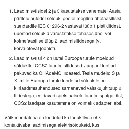
Laadimisviisidel 2 ja 3 kasutatakse vanematel Aasia
päritolu autodel sõiduki poolel reeglina ühefaasilisist,
standardile IEC 61296-2 vastavat tüüp 1 pistikliidest,
uuemad sõidukid varustatakse tehases ühe- või
kolmefaasilise tüüp 2 laadimisliidesega (vt
kõrvalolevat joonist).
Laadimisviisil 4 on uutel Euroopa turule mõeldud
sõidukitel CCS2 laadimisliidesed, Jaapani tootjad
pakuvad ka CHAdeMO liideseid. Tesla mudelid S ja
X, mille Euroopa turule toodetud sõidukite nn
kiirlaadimisühendused sarnanevad väliskujult tüüp 2
liidestega, eeldavad spetsiaalseid laadimispaigaldisi,
CCS2 laadijate kasutamine on võimalik adapteri abil.
Väikeseeriatena on toodetud ka induktiivse ehk
kontaktivaba laadimisega elektrisõidukeid, kus