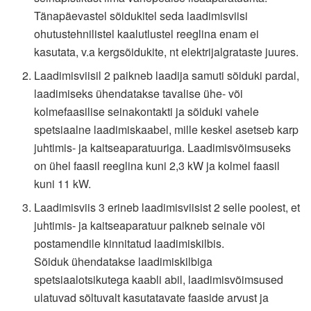
Tänapäevastel sõidukitel seda laadimisviisi
ohutustehnilistel kaalutlustel reeglina enam ei
kasutata, v.a kergsõidukite, nt elektrijalgrataste juures.
Laadimisviisil 2 paikneb laadija samuti sõiduki pardal,
laadimiseks ühendatakse tavalise ühe- või
kolmefaasilise seinakontakti ja sõiduki vahele
spetsiaalne laadimiskaabel, mille keskel asetseb karp
juhtimis- ja kaitseaparatuuriga. Laadimisvõimsuseks
on ühel faasil reeglina kuni 2,3 kW ja kolmel faasil
kuni 11 kW.
Laadimisviis 3 erineb laadimisviisist 2 selle poolest, et
juhtimis- ja kaitseaparatuur paikneb seinale või
postamendile kinnitatud laadimiskilbis.
Sõiduk ühendatakse laadimiskilbiga
spetsiaalotsikutega kaabli abil, laadimisvõimsused
ulatuvad sõltuvalt kasutatavate faaside arvust ja