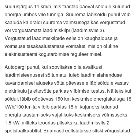
suurusjärgus 11 km/h, mis taastab päeval sõidule kulunud
energia umbes viie tunniga. Suurema läbisõidu puhul võib
kaaluda ka eraldi suurema võimsusega kas võrgustatud
või võrgustamata laadimiskilpi (laadimisviis 3).
Võrgustatud laadimiskilpide eelis on kaughalduse ja
võimsuse tasakaalustamise võimalus, mis on oluline
elektrisüsteemi kogutarbimise reguleerimisel.
Autopargi puhul, kui soovitakse olla avalikust
laadimisteenusest sõltumatu, tuleb laadimislahenduse
kavandamisel aluseks võtta päevasele läbisõidule vastav
elektrikulu ja ettevõtte parklas viibimise kestus. Näiteks kui
sõiduk läbib ööpäevas 150 km keskmise energiakuluga 18
kWh/100 km ja viibib parklas 18 h, kujuneks kulunud
energia taastamiseks vajalikuks keskmiseks võimsuseks
1,5 kW, milleks teoorias piisaks ka laadimisviis 2
spetsiaalkaablist. Enamasti eelistatakse siiski võrgustatud