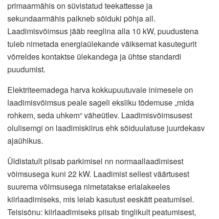
primaarmähis on süvistatud teekattesse ja
sekundaarmähis paikneb sõiduki põhja all.
Laadimisvõimsus jääb reeglina alla 10 kW, puudustena
tuleb nimetada energiaülekande väiksemat kasutegurit
võrreldes kontaktse ülekandega ja ühtse standardi
puudumist.
Elektriteemadega harva kokkupuutuvale inimesele on
laadimisvõimsus peale sageli eksliku tõdemuse „mida
rohkem, seda uhkem“ väheütlev. Laadimisvõimsusest
olulisemgi on laadimiskiirus ehk sõiduulatuse juurdekasv
ajaühikus.
Üldistatult piisab parkimisel nn normaallaadimisest
võimsusega kuni 22 kW. Laadimist sellest väärtusest
suurema võimsusega nimetatakse erialakeeles
kiirlaadimiseks, mis leiab kasutust eeskätt peatumisel.
Teisisõnu: kiirlaadimiseks piisab tinglikult peatumisest,