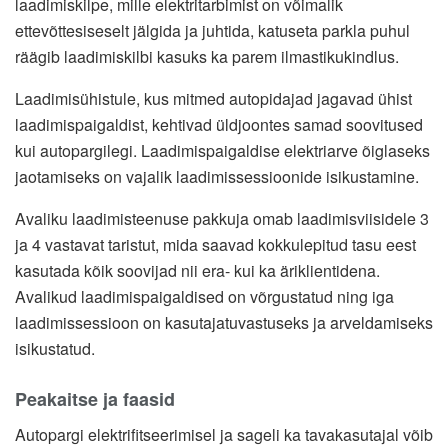
laadimiskilpe, mille elektritarbimist on võimalik
ettevõttesiseselt jälgida ja juhtida, katuseta parkla puhul
räägib laadimiskilbi kasuks ka parem ilmastikukindlus.
Laadimisühistule, kus mitmed autopidajad jagavad ühist
laadimispaigaldist, kehtivad üldjoontes samad soovitused
kui autopargilegi. Laadimispaigaldise elektriarve õiglaseks
jaotamiseks on vajalik laadimissessioonide isikustamine.
Avaliku laadimisteenuse pakkuja omab laadimisviisidele 3
ja 4 vastavat taristut, mida saavad kokkulepitud tasu eest
kasutada kõik soovijad nii era- kui ka äriklientidena.
Avalikud laadimispaigaldised on võrgustatud ning iga
laadimissessioon on kasutajatuvastuseks ja arveldamiseks
isikustatud.
Peakaitse ja faasid
Autopargi elektrifitseerimisel ja sageli ka tavakasutajal võib