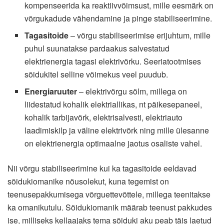
kompenseerida ka reaktiivvõimsust, mille eesmärk on
võrgukadude vähendamine ja pinge stabiliseerimine.
Tagasitoide
– võrgu stabiliseerimise erijuhtum, mille
puhul suunatakse pardaakus salvestatud
elektrienergia tagasi elektrivõrku. Seeriatootmises
sõidukitel selline võimekus veel puudub.
Energiaruuter
– elektrivõrgu sõlm, millega on
liidestatud kohalik elektriallikas, nt päikesepaneel,
kohalik tarbijavõrk, elektrisalvesti, elektriauto
laadimiskilp ja väline elektrivõrk ning mille ülesanne
on elektrienergia optimaalne jaotus osaliste vahel.
Nii võrgu stabiliseerimine kui ka tagasitoide eeldavad
sõidukiomanike nõusolekut, kuna tegemist on
teenusepakkumisega võrguettevõttele, millega teenitakse
ka omanikutulu. Sõidukiomanik määrab teenust pakkudes
ise, milliseks kellaajaks tema sõiduki aku peab täis laetud