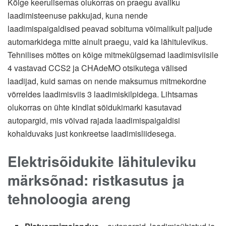
Kõige keerulisemas olukorras on praegu avaliku
laadimisteenuse pakkujad, kuna nende
laadimispaigaldised peavad sobituma võimalikult paljude
automarkidega mitte ainult praegu, vaid ka lähitulevikus.
Tehnilises mõttes on kõige mitmekülgsemad laadimisviisile
4 vastavad CCS2 ja CHAdeMO otsikutega välised
laadijad, kuid samas on nende maksumus mitmekordne
võrreldes laadimisviis 3 laadimiskilpidega. Lihtsamas
olukorras on ühte kindlat sõidukimarki kasutavad
autopargid, mis võivad rajada laadimispaigaldisi
kohalduvaks just konkreetse laadimisliidesega.
Elektrisõidukite lähituleviku
märksõnad: ristkasutus ja
tehnoloogia areng