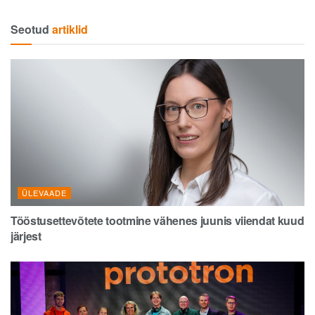
Seotud
artiklid
ÜLEVAADE
Tööstusettevõtete tootmine vähenes juunis viiendat kuud
järjest