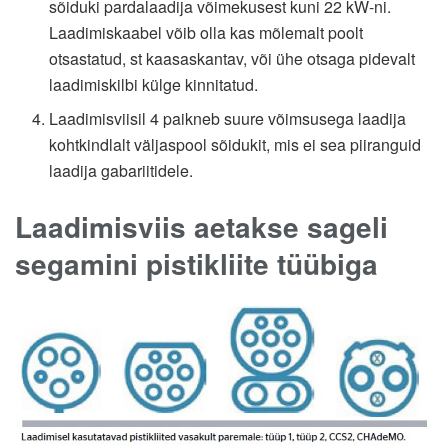
sõiduki pardalaadija võimekusest kuni 22 kW-ni.
Laadimiskaabel võib olla kas mõlemalt poolt
otsastatud, st kaasaskantav, või ühe otsaga pidevalt
laadimiskilbi külge kinnitatud.
Laadimisviisil 4 paikneb suure võimsusega laadija
kohtkindlalt väljaspool sõidukit, mis ei sea piiranguid
laadija gabariitidele.
Laadimisviis aetakse sageli
segamini pistikliite tüübiga