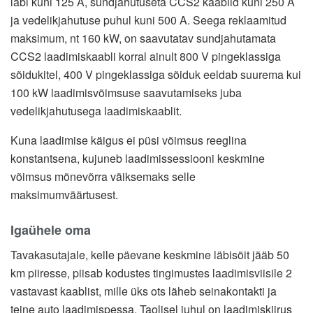
läbi kuni 125 A, sundjahutuseta CCS2 kaablid kuni 250 A
ja vedelikjahutuse puhul kuni 500 A. Seega reklaamitud
maksimum, nt 160 kW, on saavutatav sundjahutamata
CCS2 laadimiskaabli korral ainult 800 V pingeklassiga
sõidukitel, 400 V pingeklassiga sõiduk eeldab suurema kui
100 kW laadimisvõimsuse saavutamiseks juba
vedelikjahutusega laadimiskaablit.
Kuna laadimise käigus ei püsi võimsus reeglina
konstantsena, kujuneb laadimissessiooni keskmine
võimsus mõnevõrra väiksemaks selle
maksimumväärtusest.
Igaühele oma
Tavakasutajale, kelle päevane keskmine läbisõit jääb 50
km piiresse, piisab kodustes tingimustes laadimisviisile 2
vastavast kaablist, mille üks ots läheb seinakontakti ja
teine auto laadimispessa. Taolisel juhul on laadimiskiirus