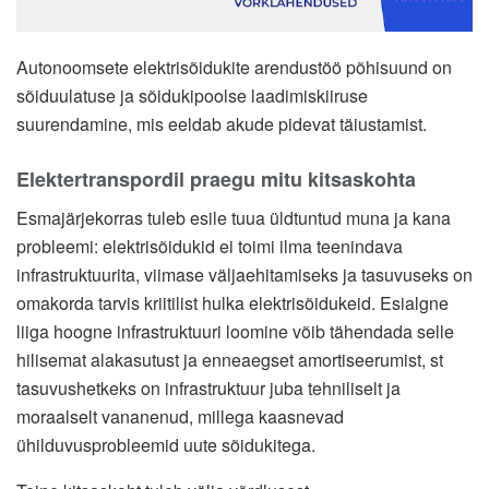
Autonoomsete elektrisõidukite arendustöö põhisuund on
sõidu­ulatuse ja sõidukipoolse laadimiskiiruse
suurendamine, mis eeldab akude pidevat täiustamist.
Elektertranspordil praegu mitu kitsaskohta
Esmajärjekorras tuleb esile tuua üldtuntud muna ja kana
probleemi: elektrisõidukid ei toimi ilma teenindava
infrastruktuurita, viimase väljaehitamiseks ja tasuvuseks on
omakorda tarvis kriitilist hulka elektrisõidukeid. Esialgne
liiga hoogne infrastruktuuri loomine võib tähendada selle
hilisemat alakasutust ja enneaegset amortiseerumist, st
tasuvushetkeks on infrastruktuur juba tehniliselt ja
moraalselt vananenud, millega kaasnevad
ühilduvusprobleemid uute sõidukitega.