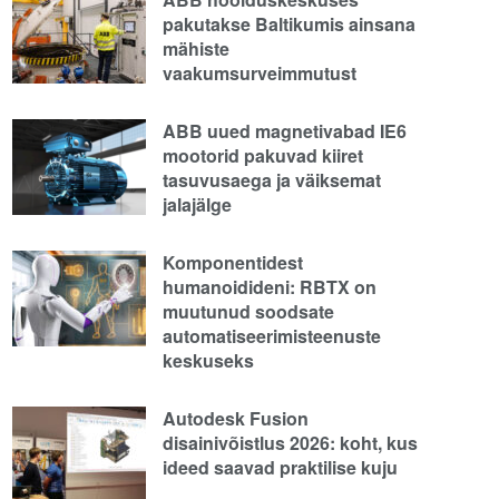
pakutakse Baltikumis ainsana
mähiste
vaakumsurveimmutust
ABB uued magnetivabad IE6
mootorid pakuvad kiiret
tasuvusaega ja väiksemat
jalajälge
Komponentidest
humanoidideni: RBTX on
muutunud soodsate
automatiseerimisteenuste
keskuseks
Autodesk Fusion
disainivõistlus 2026: koht, kus
ideed saavad praktilise kuju