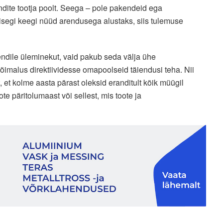
ndite tootja poolt. Seega – pole pakendeid ega
 isegi keegi nüüd arendusega alustaks, siis tulemuse
endile üleminekut, vaid pakub seda välja ühe
võimalus direktiividesse omapoolseid täiendusi teha. Nii
et kolme aasta pärast oleksid eranditult kõik müügil
e päritolumaast või sellest, mis toote ja