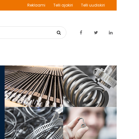
Reklaami
Telli ajakiri
Telli uudiskiri