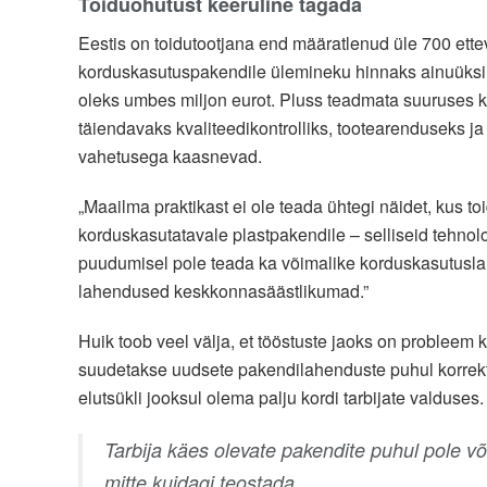
Toiduohutust keeruline tagada
Eestis on toidutootjana end määratlenud üle 700 ettevõt
korduskasutuspakendile ülemineku hinnaks ainuüksi 
oleks umbes miljon eurot. Pluss teadmata suuruses ku
täiendavaks kvaliteedikontrolliks, tootearenduseks j
vahetusega kaasnevad.
„Maailma praktikast ei ole teada ühtegi näidet, kus t
korduskasutatavale plastpakendile – selliseid tehnolo
puudumisel pole teada ka võimalike korduskasutuslah
lahendused keskkonnasäästlikumad.”
Huik toob veel välja, et tööstuste jaoks on probleem
suudetakse uudsete pakendilahenduste puhul korrekt
elutsükli jooksul olema palju kordi tarbijate valduses.
Tarbija käes olevate pakendite puhul pole või
mitte kuidagi teostada.