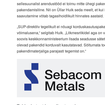
sellesuunalist arendustööd ei toimu mitte ühegi pake
pakendamisliine. Nii on Üllar Huik seda meelt, et kui
saavutamine võtab tagasihoidlikult hinnates aastaid.
„SUP-direktiiv tegelikult ei nõuagi korduskasutuspak
võimalusena,” selgitab Huik. „Liikmesriikidel aga on 
soovis keskkonnaministeerium lisada seadusse sätet, 
olevad pakendid korduvalt kasutatavad. Sõltumata toot
pakendimaterjaliga parajasti tegemist on.”