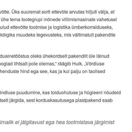
te. Üks suuremat sorti ettevõte arvutas hiljuti välja, et
ühe tema tootegrupi mõnede villimismasinate vahetusel
lud ettevõtte tootmise ja logistika ümberkorralduseks,
a kõigiks muudeks tegevusteks, mis vältimatult pakendite
oiduainetööstus oleks ühekordselt pakendilt üle läinud
ogiad lihtsalt pole olemas,” räägib Huik. „Võrdluse
enduste hind ega see, kas ja kui palju on taolised
 kindluse puudumine, kas toiduohutuse ja hügieeni nõudeid
selt järgida, sest korduskasutusega plastpakend saab
malik ei jälgitavust ega hea tootmistava järgimist