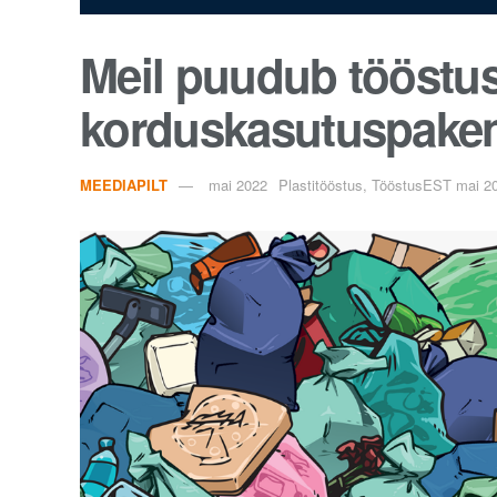
Meil puudub tööstus
korduskasutuspaken
MEEDIAPILT
mai 2022
Plastitööstus, TööstusEST mai 2