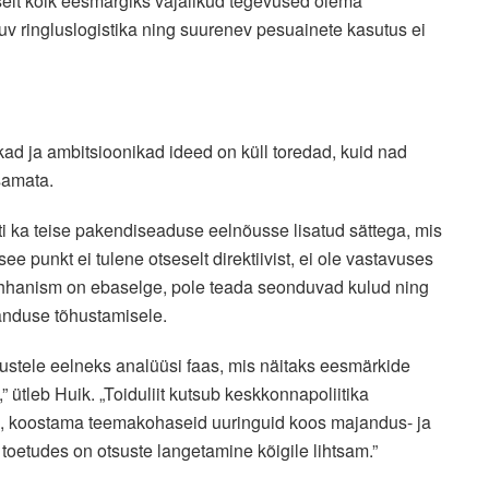
selt kõik eesmärgiks vajalikud tegevused olema
uv ringluslogistika ning suurenev pesuainete kasutus ei
kad ja ambitsioonikad ideed on küll toredad, kuid nad
asamata.
ti ka teise pakendiseaduse eelnõusse lisatud sättega, mis
e punkt ei tulene otseselt direktiivist, ei ole vastavuses
ehhanism on ebaselge, pole teada seonduvad kulud ning
anduse tõhustamisele.
sustele eelneks analüüsi faas, mis näitaks eesmärkide
 ütleb Huik. „Toiduliit kutsub keskkonnapoliitika
hul, koostama teemakohaseid uuringuid koos majandus- ja
oetudes on otsuste langetamine kõigile lihtsam.”