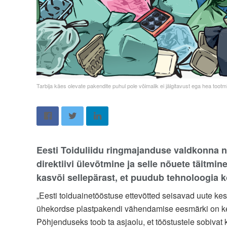
Tarbija käes olevate pakendite puhul pole võimalik ei jälgitavust ega hea tootmi
Eesti Toiduliidu ringmajanduse valdkonna nõ
direktiivi ülevõtmine ja selle nõuete täitmi
kasvõi sellepärast, et puudub tehnoloogia
„Eesti toiduainetööstuse ettevõtted seisavad uute ke
ühekordse plastpakendi vähendamise eesmärki on keeru
Põhjenduseks toob ta asjaolu, et tööstustele sobivat 