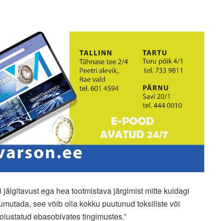
 jälgitavust ega hea tootmistava järgimist mitte kuidagi
kuumutada, see võib olla kokku puutunud toksiliste või
hoiustatud ebasobivates tingimustes.”