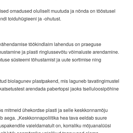
lised omadused oluliselt muutuda ja nõnda on tööstusel
ndi toiduhügieeni ja -ohutust.
u vähendamise töökindlaim lahendus on praeguse
hustamine ja plasti ringlussevõtu võimaluste arendamine.
use süsteemi tõhustamist ja uute sortimise ning
datud biolagunev plastpakend, mis laguneb tavatingimustel
 katsetustest arendada pabertopsi jaoks tselluloosipõhine
öös mitmeid ühekordse plasti ja selle keskkonnamõju
 aega. „Keskkonnapoliitika hea tava eeldab suure
spakendile vaieldamatult on, korraliku mõjuanalüüsi