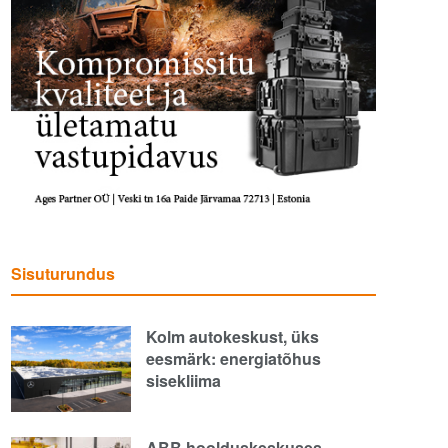
Sisuturundus
Kolm autokeskust, üks
eesmärk: energiatõhus
sisekliima
ABB hoolduskeskuses