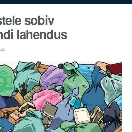
tele sobiv
di lahendus
022