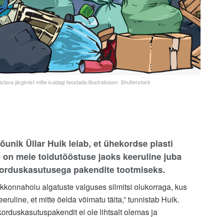
stava järgimist mitte kuidagi teostada.Illustratsioon: Shutterstock
unik Üllar Huik leiab, et ühekordse plasti
ne on meie toidutööstuse jaoks keeruline juba
 korduskasutusega pakendite tootmiseks.
skkonnahoiu algatuste valguses silmitsi olukorraga, kus
line, et mitte öelda võimatu täita,” tunnistab Huik.
korduskasutuspakendit ei ole lihtsalt olemas ja