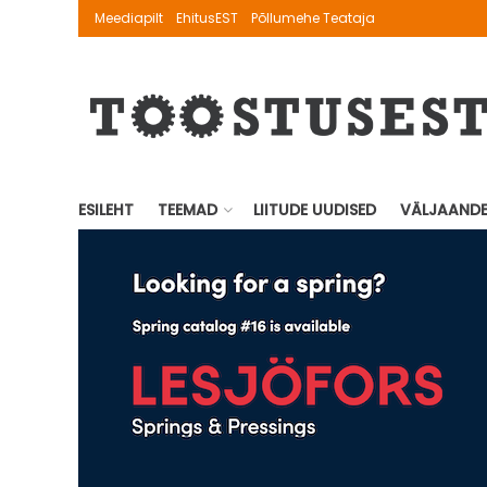
Meediapilt
EhitusEST
Põllumehe Teataja
ESILEHT
TEEMAD
LIITUDE UUDISED
VÄLJAAND