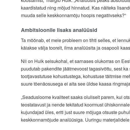
koostamist,” märgib Huik. „Analüüsis peaks absoluut
kaardistatud ning mõjud hinnatud. Kas näiteks lisand
muuda selle keskkonnamõju hoopis negatiivseks?”
Ambitsioonile lisaks analüüsid
Ta möönab, et meie probleem on tihti selles, et lennu
käiakse välja toorelt, ilma analüüsita ja osapooli ka
Nii on Huik seisukohal, et sarnases olukorras on Ees
puudutab pakendite jäätmevoost tagasivõttu, sest ka se
tootjavastutuse kohustustega, kohustuse täitmise m
suure tõenäosusega ei aita see üldse kaasa ringmaj
„Seadusloome kvaliteet saaks oluliselt parem, kui ot
teostatavust ja nende tekitatud koormust ühiskonnale,”
kujundajad üles, eriti just suure mõjuga otsuste pu
keskkonnamõjude analüüsiga. Uuringu materjalidele t