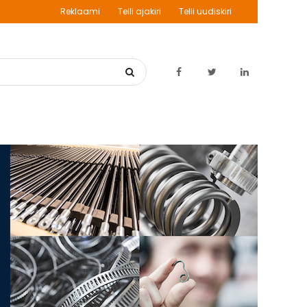
Reklaami
Telli ajakiri
Telli uudiskiri