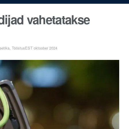
ijad vahetatakse
eetika, TööstusEST oktoober 2024