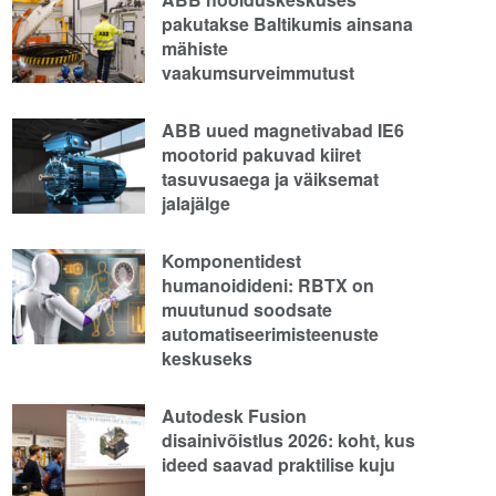
pakutakse Baltikumis ainsana
mähiste
vaakumsurveimmutust
ABB uued magnetivabad IE6
mootorid pakuvad kiiret
tasuvusaega ja väiksemat
jalajälge
Komponentidest
humanoidideni: RBTX on
muutunud soodsate
automatiseerimisteenuste
keskuseks
Autodesk Fusion
disainivõistlus 2026: koht, kus
ideed saavad praktilise kuju