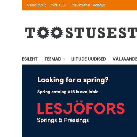
Meediapilt
EhitusEST
Põllumehe Teataja
ESILEHT
TEEMAD
LIITUDE UUDISED
VÄLJAAND