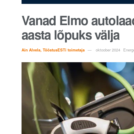
Vanad Elmo autolaad
aasta lõpuks välja
Ain Alvela, TööstusESTi toimetaja
oktoober 2024
Energ