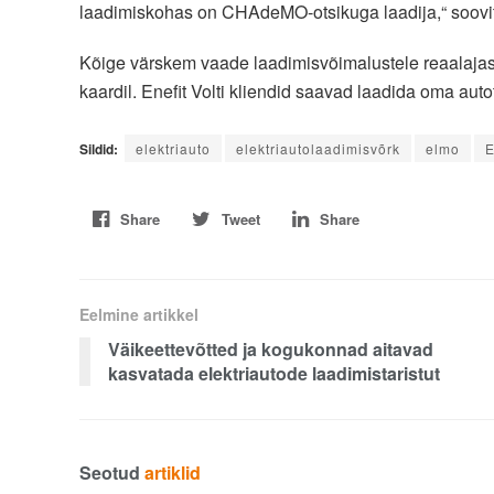
laadimiskohas on CHAdeMO-otsikuga laadija,“ soov
Kõige värskem vaade laadimisvõimalustele reaalajas 
kaardil. Enefit Volti kliendid saavad laadida oma aut
Sildid:
elektriauto
elektriautolaadimisvõrk
elmo
E
Share
Tweet
Share
Eelmine artikkel
Väikeettevõtted ja kogukonnad aitavad
kasvatada elektriautode laadimistaristut
Seotud
artiklid