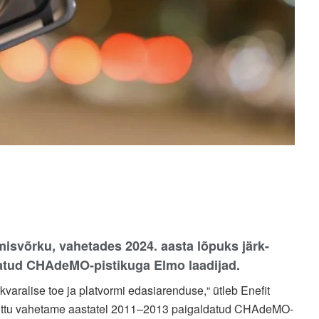
misvõrku, vahetades 2024. aasta lõpuks järk-
ldatud CHAdeMO-pistikuga Elmo laadijad.
rkvaralise toe ja platvormi edasiarenduse,“ ütleb Enefit
eetõttu vahetame aastatel 2011–2013 paigaldatud CHAdeMO-