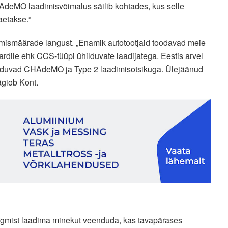
HAdeMO laadimisvõimalus säilib kohtades, kus selle
aetakse.“
amismäärade langust. „Enamik autotootjaid toodavad meie
ardile ehk CCS-tüüpi ühilduvate laadijatega. Eestis arvel
 ühilduvad CHAdeMO ja Type 2 laadimisotsikuga. Ülejäänud
ägiob Kont.
ärgmist laadima minekut veenduda, kas tavapärases