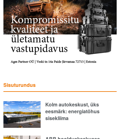
Sisuturundus
Kolm autokeskust, üks
eesmärk: energiatõhus
sisekliima
ABB hoolduskeskuses