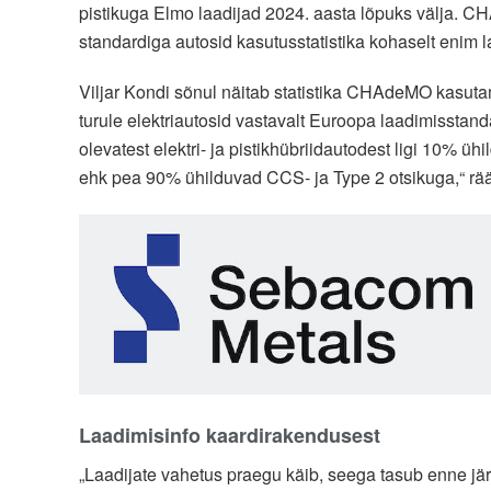
pistikuga Elmo laadijad 2024. aasta lõpuks välja. C
standardiga autosid kasutusstatistika kohaselt enim l
Viljar Kondi sõnul näitab statistika CHAdeMO kasut
turule elektriautosid vastavalt Euroopa laadimisstand
olevatest elektri- ja pistikhübriidautodest ligi 10%
ehk pea 90% ühilduvad CCS- ja Type 2 otsikuga,“ rä
Laadimisinfo kaardirakendusest
„Laadijate vahetus praegu käib, seega tasub enne j