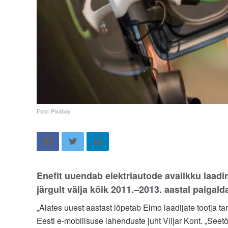
Foto: Pixabay
Enefit uuendab elektriautode avalikku laadi
järgult välja kõik 2011.–2013. aastal paiga
„Alates uuest aastast lõpetab Elmo laadijate tootja ta
Eesti e-mobiilsuse lahenduste juht Viljar Kont. „S