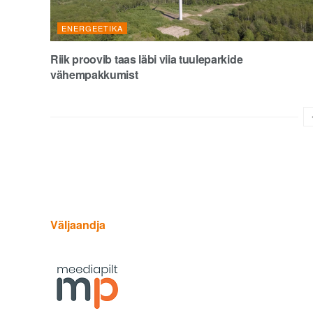
ENERGEETIKA
Riik proovib taas läbi viia tuuleparkide
vähempakkumist
Väljaandja