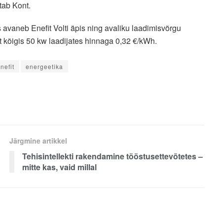
itab Kont.
avaneb Enefit Volti äpis ning avaliku laadimisvõrgu
ot kõigis 50 kw laadijates hinnaga 0,32 €/kWh.
nefit
energeetika
Järgmine artikkel
Tehisintellekti rakendamine tööstusettevõtetes –
mitte kas, vaid millal