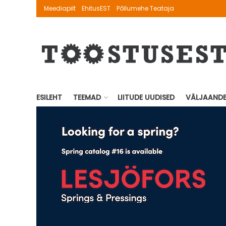
Meediapilt
EhitusEST
Põllumehe Teataja
ESILEHT
TEEMAD
LIITUDE UUDISED
VÄLJAAND