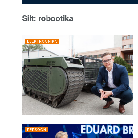
Silt:
robootika
ELEKTROONIKA
PERSOON