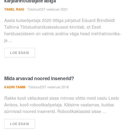
karjäärinõustajate abiga
TööstusEST veebruar 2021
TANEL RAIG
Aasta kutseõpetaja 2020 tiitliga pärjatud Eduard Brindfeldt
Tallinna Tööstushariduskeskusest kinnitab, et Eesti
haridussüsteem on valmis andma väga head mehhatroonika-
ja ...
LOE EDASI
Mida arvavad noored insenerid?
TööstusEST veebruar 2018
KADRI TAMM
Rakke kooli välisuksest sisse minnes võttis meid vastu Leelo
Ambos, kooli robootikaõpetaja. Käisime vaatamas, kuidas
sünnivad noored insenerid. Robootikaklassist sisse ...
LOE EDASI