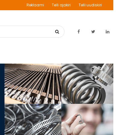
Reklaami
Telli ajakiri
Telli uudiskiri