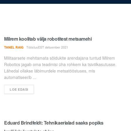
Milrem koolitab välja robotitest metsamehi
TööstusEST detsember 2021
TANEL RAIG
Militaarsete mehitamata sõidukite arendajana tuntud Milrem
Robotics jagab oma teadmisi üha rohkem ka tsiviilkasutusse.
Lähedal ollakse läbimurdele metsatööstuses, mis
automatiseerib ...
LOE EDASI
Eduard Brindfeldt: Tehnikaerialad saaks popiks