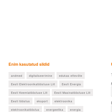
Enim kasutatud sildid
andmed
digitaliseerimine
edukas ettevõte
Eesti Elektroonikatööstuse Liit
Eesti Energia
Eesti Keemiatööstuse Liit
Eesti Masinatööstuse Liit
Eesti tööstus
eksport
elektroonika
elektroonikatööstus
energeetika
energia