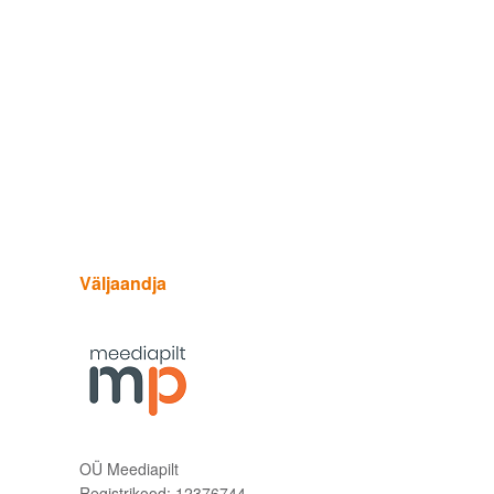
Väljaandja
OÜ Meediapilt
Registrikood: 12376744