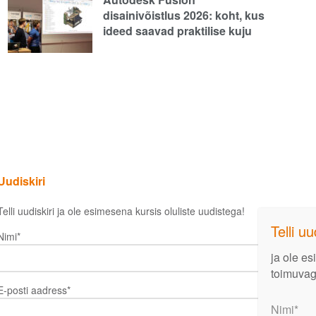
disainivõistlus 2026: koht, kus
ideed saavad praktilise kuju
Uudiskiri
Telli uudiskiri ja ole esimesena kursis oluliste uudistega!
Nimi*
ja ole esimesena kursis tööstuses
E-posti aadress*
toimuvaga!