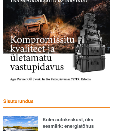
Sisuturundus
Kolm autokeskust, üks
eesmärk: energiatõhus