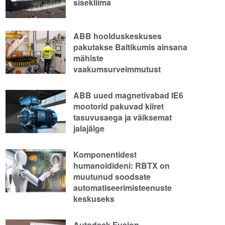
sisekliima
ABB hoolduskeskuses
pakutakse Baltikumis ainsana
mähiste
vaakumsurveimmutust
ABB uued magnetivabad IE6
mootorid pakuvad kiiret
tasuvusaega ja väiksemat
jalajälge
Komponentidest
humanoidideni: RBTX on
muutunud soodsate
automatiseerimisteenuste
keskuseks
Autodesk Fusion