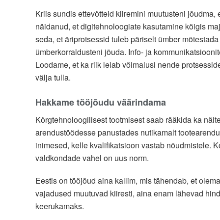
Kriis sundis ettevõtteid kiiremini muutusteni jõudma,
näidanud, et digitehnoloogiate kasutamine kõigis ma
seda, et äriprotsessid tuleb päriselt ümber mõtestada
ümberkorraldusteni jõuda. Info- ja kommunikatsiooniteh
Loodame, et ka riik leiab võimalusi nende protsessid
välja tulla.
Hakkame tööjõudu väärindama
Kõrgtehnoloogilisest tootmisest saab rääkida ka näit
arendustöödesse panustades nutikamalt tootearenduse
inimesed, kelle kvalifikatsioon vastab nõudmistele. K
valdkondade vahel on uus norm.
Eestis on tööjõud aina kallim, mis tähendab, et olem
vajadused muutuvad kiiresti, aina enam lähevad hin
keerukamaks.