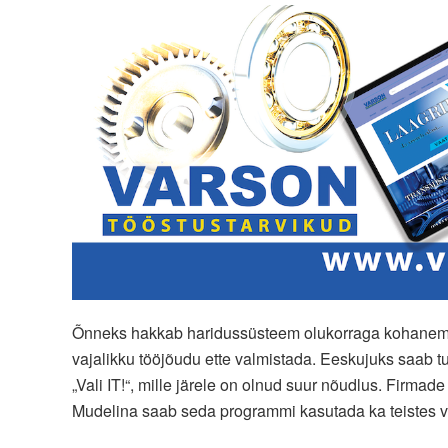
Õnneks hakkab haridussüsteem olukorraga kohanema j
vajalikku tööjõudu ette valmistada. Eeskujuks saab t
„Vali IT!“, mille järele on olnud suur nõudlus. Firma
Mudelina saab seda programmi kasutada ka teistes 