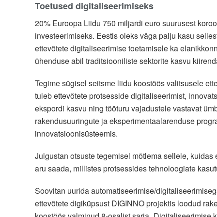
Toetused digitaliseerimiseks
20% Euroopa Liidu 750 miljardi euro suurusest koroo
investeerimiseks. Eestis oleks väga palju kasu selles
ettevõtete digitaliseerimise toetamisele ka elanikko
ühenduse abil traditsiooniliste sektorite kasvu kiiren
Tegime sügisel seitsme liidu koostöös valitsusele et
tuleb ettevõtete protsesside digitaliseerimist, innova
ekspordi kasvu ning tööturu vajadustele vastavat ümb
rakendusuuringute ja eksperimentaalarenduse progra
innovatsioonisüsteemis.
Julgustan otsuste tegemisel mõtlema sellele, kuidas e
aru saada, millistes protsessides tehnoloogiate kasu
Soovitan uurida automatiseerimise/digitaliseerimise
ettevõtete digiküpsust DIGINNO projektis loodud raken
koostöös valminud 8-osalist sarja „Digitaliseerimise k