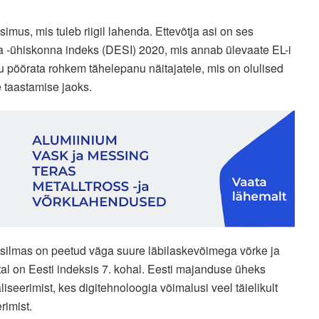
mus, mis tuleb riigil lahenda. Ettevõtja asi on ses
a -ühiskonna indeks (DESI) 2020, mis annab ülevaate EL-i
 pöörata rohkem tähelepanu näitajatele, mis on olulised
 taastamise jaoks.
 silmas on peetud väga suure läbilaskevõimega võrke ja
tal on Eesti indeksis 7. kohal. Eesti majanduse üheks
liseerimist, kes digitehnoloogia võimalusi veel täielikult
rimist.