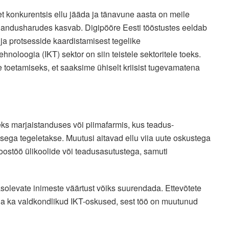
 et konkurentsis ellu jääda ja tänavune aasta on meile
jandusharudes kasvab. Digipööre Eesti tööstustes eeldab
 ja protsesside kaardistamisest tegelike
noloogia (IKT) sektor on siin teistele sektoritele toeks.
e toetamiseks, et saaksime ühiselt kriisist tugevamatena
eks marjaistanduses või piimafarmis, kus teadus-
ga tegeletakse. Muutusi aitavad ellu viia uute oskustega
oostöö ülikoolide või teadus­asutustega, samuti
asolevate inimeste väärtust võiks suurendada. Ettevõtete
da ka valdkondlikud IKT-oskused, sest töö on muutunud