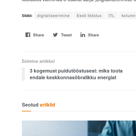
Sildid:
digitaliseerimine
Eesti tööstus
ITL
kolumn
Share
Tweet
Share
Eelmine artikkel
3 kogemust puidutööstusest: miks toota
endale keskkonnasõbralikku energiat
Seotud
artiklid