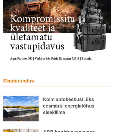
Sisuturundus
Kolm autokeskust, üks
eesmärk: energiatõhus
sisekliima
ABB hoolduskeskuses