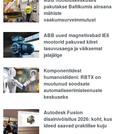
pakutakse Baltikumis ainsana
mähiste
vaakumsurveimmutust
ABB uued magnetivabad IE6
mootorid pakuvad kiiret
tasuvusaega ja väiksemat
jalajälge
Komponentidest
humanoidideni: RBTX on
muutunud soodsate
automatiseerimisteenuste
keskuseks
Autodesk Fusion
disainivõistlus 2026: koht, kus
ideed saavad praktilise kuju