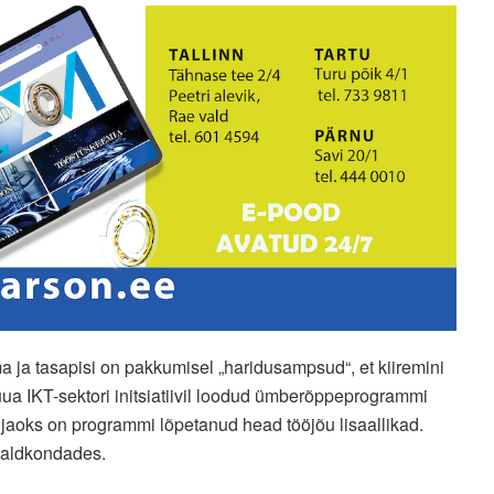
a tasapisi on pakkumisel „haridusampsud“, et kiiremini
uua IKT-sektori initsiatiivil loodud ümberõppeprogrammi
de jaoks on programmi lõpetanud head tööjõu lisaallikad.
valdkondades.