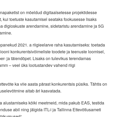
napaketist on mõeldud digitaalsetesse projektidesse
t, kui toetuste kasutamisel seataks fookusesse lisaks
nna digioskuste arendamine, sidetaristu arendamine ja 5G
damine.
tepanekud 2021. a riigieelarve raha kasutamiseks: toetada
tsiooni konkurentsivõimeliste toodete ja teenuste loomisel,
er- ja täiendõpet. Lisaks on tulevikus terendamas
mm – veel üks lootustandev vahend riigi
ttevõte ka viie aasta pärast konkurentsis püsiks. Tähtis on
tuselevõtmine aitab äri kasvatada.
ga alustamiseks kõiki meetmeid, mida pakub EAS, testida
duse abil ning jälgida ITL-i ja Tallinna Ettevõtlusameti
iirkursused“.