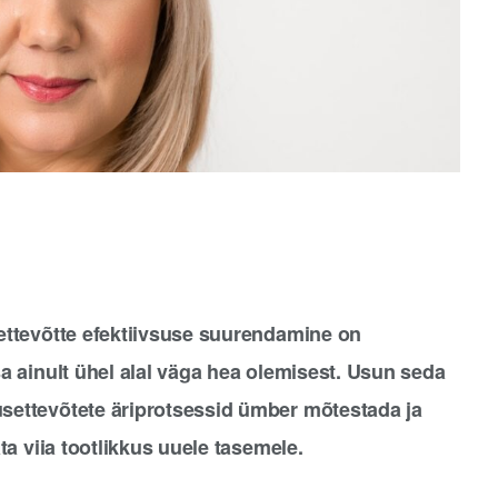
 ettevõtte efektiivsuse suurendamine on
sa ainult ühel alal väga hea olemisest. Usun seda
usettevõtete äriprotsessid ümber mõtestada ja
ata viia tootlikkus uuele tasemele.