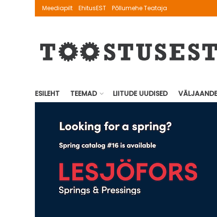
Meediapilt
EhitusEST
Põllumehe Teataja
ESILEHT
TEEMAD
LIITUDE UUDISED
VÄLJAAND