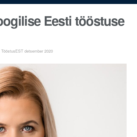
ogilise Eesti tööstuse
 TööstusEST detsember 2020