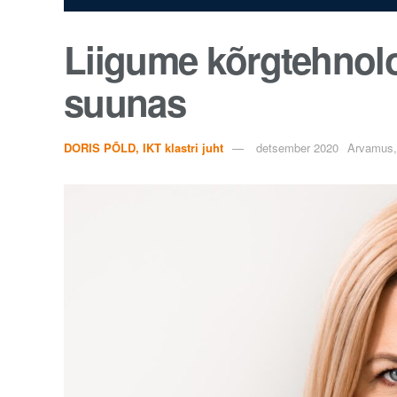
Liigume kõrgtehnolo
suunas
DORIS PÕLD, IKT klastri juht
detsember 2020
Arvamus,