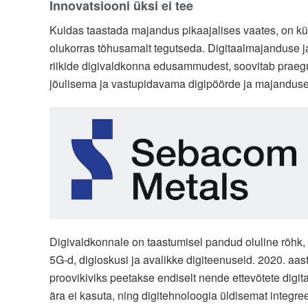
Innovatsiooni üksi ei tee
Kuidas taastada majandus pikaajalises vaates, on küsi
olukorras tõhusamalt tegutseda. Digitaalmajanduse j
riikide digivaldkonna edusammudest, soovitab praegu
jõulisema ja vastupidavama digipöörde ja majanduse
Digivaldkonnale on taastumisel pandud oluline rõhk,
5G-d, digioskusi ja avalikke digiteenuseid. 2020. aas
proovikiviks peetakse endiselt nende ettevõtete digita
ära ei kasuta, ning digitehnoloogia üldisemat integree