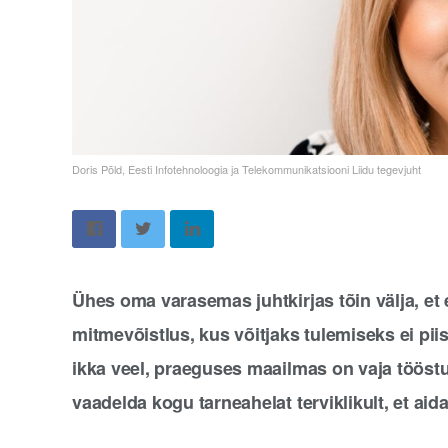
Doris Põld, Eesti Infotehnoloogia ja Telekommunikatsiooni Liidu tegevjuht
Ühes oma varasemas juhtkirjas tõin välja, et
mitmevõistlus, kus võitjaks tulemiseks ei pii
ikka veel, praeguses maailmas on vaja tööst
vaadelda kogu tarneahelat terviklikult, et aid