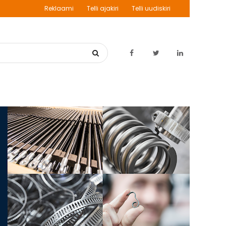
Reklaami
Telli ajakiri
Telli uudiskiri