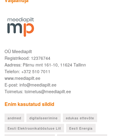
Väljaandja
OÜ Meediapilt
Registrikood: 12376744
Aadress: Pärnu mnt 161-10, 11624 Tallinn
Telefon: +372 510 7011
www.meediapilt.ee
E-post: info@meediapilt.ee
Toimetus: toimetus@meediapilt.ee
Enim kasutatud sildid
andmed
digitaliseerimine
edukas ettevõte
Eesti Elektroonikatööstuse Liit
Eesti Energia