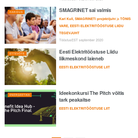
SMAGRINET sai valmis
HARIDUS
ja
Karl Kull, SMAGRINETi projektijuht
TÕNIS
VARE, EESTI ELEKTRITÖÖSTUSE LIIDU
TEGEVJUHT
TööstusEST september 2020
Eesti Elektritööstuse Liidu
ETTEVÕTE
liikmeskond laieneb
EESTI ELEKTRITÖÖSTUSE LIIT
Ideekonkursi The Pitch võitis
ENERGEETIKA
tark peakaitse
EESTI ELEKTRITÖÖSTUSE LIIT