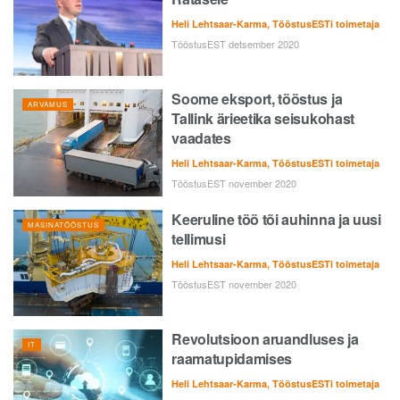
Heli Lehtsaar-Karma, TööstusESTi toimetaja
TööstusEST detsember 2020
Soome eksport, tööstus ja
ARVAMUS
Tallink ärieetika seisukohast
vaadates
Heli Lehtsaar-Karma, TööstusESTi toimetaja
TööstusEST november 2020
Keeruline töö tõi auhinna ja uusi
MASINATÖÖSTUS
tellimusi
Heli Lehtsaar-Karma, TööstusESTi toimetaja
TööstusEST november 2020
Revolutsioon aruandluses ja
IT
raamatupidamises
Heli Lehtsaar-Karma, TööstusESTi toimetaja