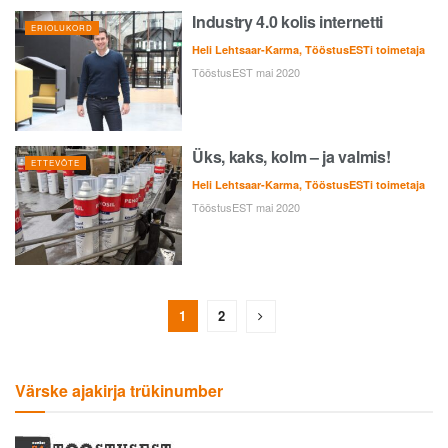
Industry 4.0 kolis internetti
ERIOLUKORD
Heli Lehtsaar-Karma, TööstusESTi toimetaja
TööstusEST mai 2020
Üks, kaks, kolm – ja valmis!
ETTEVÕTE
Heli Lehtsaar-Karma, TööstusESTi toimetaja
TööstusEST mai 2020
1
2
Värske ajakirja trükinumber