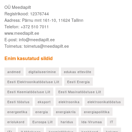
OÜ Meediapilt
Registrikood: 12376744
Aadress: Pärnu mnt 161-10, 11624 Tallinn
Telefon: +372 510 7011
www.meediapilt.ee
E-post: info@meediapilt.ee
Toimetus: toimetus@meediapilt.ee
Enim kasutatud sildid
andmed
digitaliseerimine
edukas ettevõte
Eesti Elektroonikatööstuse Liit
Eesti Energia
Eesti Keemiatööstuse Liit
Eesti Masinatööstuse Liit
Eesti tööstus
eksport
elektroonika
elektroonikatööstus
energeetika
energia
energiakriis
energiapoliitika
eriolukord
Euroopa Liit
haridus
Ida-Virumaa
IT
ITL
it tööstuses
keemiatööstus
keskkond
kolumn