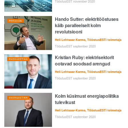
TööstusEST november 2020
Hando Sutter: elektritööstuses
PERSOON
käib paralleelselt kolm
revolutsiooni
Heli Lehtsaar-Karma, TööstusESTi toimetaja
TööstusEST september 2020
Kristian Ruby: elektrisektorit
ENERGEETIKA
ootavad soodsad arengud
Heli Lehtsaar-Karma, TööstusESTi toimetaja
TööstusEST september 2020
Kolm küsimust energiapoliitika
ENERGEETIKA
tulevikust
Heli Lehtsaar-Karma, TööstusESTi toimetaja
TööstusEST september 2020