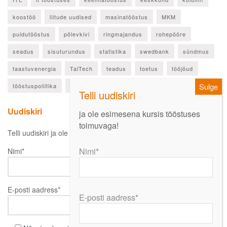
koostöö
liitude uudised
masinatööstus
MKM
puidutööstus
põlevkivi
ringmajandus
rohepööre
seadus
sisuturundus
statistika
swedbank
sündmus
taastuvenergia
TalTech
teadus
toetus
tööjõud
tööstuspoliitika
ülevaade
Uudiskiri
ja ole esimesena kursis tööstuses
toimuvaga!
Telli uudiskiri ja ole esimesena kursis oluliste uudistega!
Nimi*
Nimi*
E-posti aadress*
E-posti aadress*