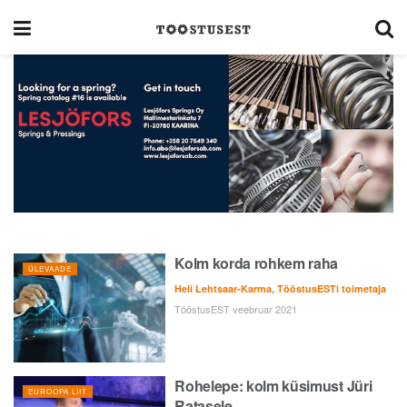
Kolm korda rohkem raha
ÜLEVAADE
Heli Lehtsaar-Karma, TööstusESTi toimetaja
TööstusEST veebruar 2021
Rohelepe: kolm küsimust Jüri
EUROOPA LIIT
Ratasele