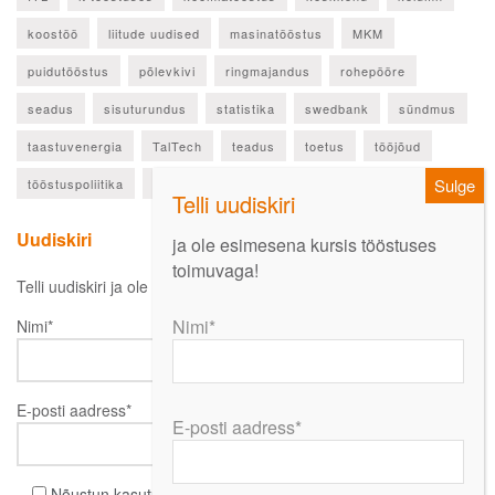
koostöö
liitude uudised
masinatööstus
MKM
puidutööstus
põlevkivi
ringmajandus
rohepööre
seadus
sisuturundus
statistika
swedbank
sündmus
taastuvenergia
TalTech
teadus
toetus
tööjõud
tööstuspoliitika
ülevaade
Uudiskiri
ja ole esimesena kursis tööstuses
toimuvaga!
Telli uudiskiri ja ole esimesena kursis oluliste uudistega!
Nimi*
Nimi*
E-posti aadress*
E-posti aadress*
Nõustun kasutustingimustega