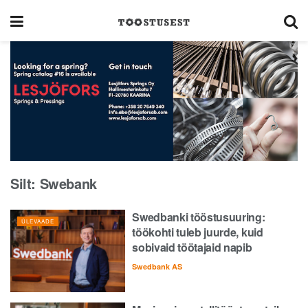
Silt:
Swebank
Swedbanki tööstusuuring:
ÜLEVAADE
töökohti tuleb juurde, kuid
sobivaid töötajaid napib
Swedbank AS