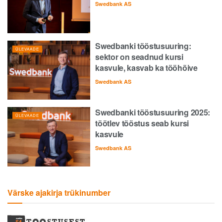
Swedbank AS
Swedbanki tööstusuuring:
ÜLEVAADE
sektor on seadnud kursi
kasvule, kasvab ka tööhõive
Swedbank AS
Swedbanki tööstusuuring 2025:
ÜLEVAADE
töötlev tööstus seab kursi
kasvule
Swedbank AS
Värske ajakirja trükinumber