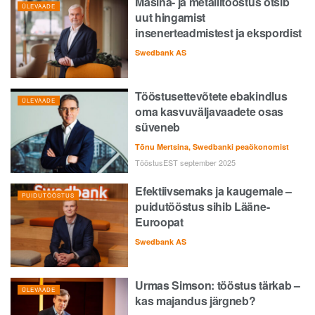
Masina- ja metallitööstus otsib
ÜLEVAADE
uut hingamist
insenerteadmistest ja ekspordist
Swedbank AS
Tööstusettevõtete ebakindlus
ÜLEVAADE
oma kasvuväljavaadete osas
süveneb
Tõnu Mertsina, Swedbanki peaökonomist
TööstusEST september 2025
Efektiivsemaks ja kaugemale –
PUIDUTÖÖSTUS
puidutööstus sihib Lääne-
Euroopat
Swedbank AS
Urmas Simson: tööstus tärkab –
ÜLEVAADE
kas majandus järgneb?