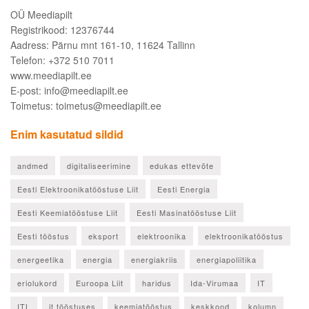
OÜ Meediapilt
Registrikood: 12376744
Aadress: Pärnu mnt 161-10, 11624 Tallinn
Telefon: +372 510 7011
www.meediapilt.ee
E-post: info@meediapilt.ee
Toimetus: toimetus@meediapilt.ee
Enim kasutatud sildid
andmed
digitaliseerimine
edukas ettevõte
Eesti Elektroonikatööstuse Liit
Eesti Energia
Eesti Keemiatööstuse Liit
Eesti Masinatööstuse Liit
Eesti tööstus
eksport
elektroonika
elektroonikatööstus
energeetika
energia
energiakriis
energiapoliitika
eriolukord
Euroopa Liit
haridus
Ida-Virumaa
IT
ITL
it tööstuses
keemiatööstus
keskkond
kolumn