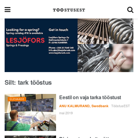
Silt:
tark tööstus
Eestil on vaja tarka tööstust
ÜLEVAADE
TööstusEST
ANU KALMURAND, Swedbank
mai 2019