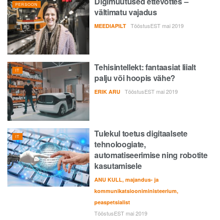
Digimuutused ettevõttes –
PERSOON
vältimatu vajadus
TööstusEST mai 2019
MEEDIAPILT
Tehisintellekt: fantaasiat liialt
IT
palju või hoopis vähe?
TööstusEST mai 2019
ERIK ARU
Tulekul toetus digitaalsete
IT
tehnoloogiate,
automatiseerimise ning robotite
kasutamisele
ANU KULL, majandus- ja
kommunikatsiooniministeerium,
peaspetsialist
TööstusEST mai 2019