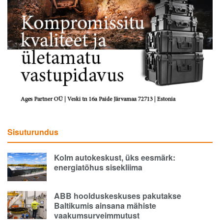
Sisuturundus
Kolm autokeskust, üks eesmärk:
energiatõhus sisekliima
ABB hoolduskeskuses pakutakse
Baltikumis ainsana mähiste
vaakumsurveimmutust