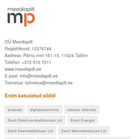
OÜ Meediapilt
Registrikood: 12376744
Aadress: Pärnu mnt 161-10, 11624 Tallinn
Telefon: +372 510 7011
www.meediapilt.ee
E-post: info@meediapilt.ee
Toimetus: toimetus@meediapilt.ee
Enim kasutatud sildid
andmed
digitaliseerimine
edukas ettevõte
Eesti Elektroonikatööstuse Liit
Eesti Energia
Eesti Keemiatööstuse Liit
Eesti Masinatööstuse Liit