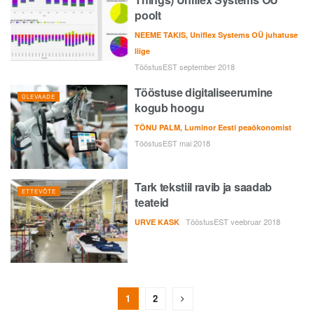
poolt
NEEME TAKIS, Uniflex Systems OÜ juhatuse
liige
TööstusEST september 2018
Tööstuse digitaliseerumine
ÜLEVAADE
kogub hoogu
TÕNU PALM, Luminor Eesti peaökonomist
TööstusEST mai 2018
Tark tekstiil ravib ja saadab
ETTEVÕTE
teateid
TööstusEST veebruar 2018
URVE KASK
1
2