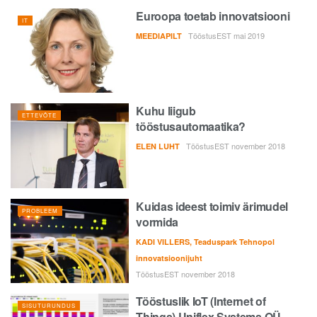
Euroopa toetab innovatsiooni
IT
TööstusEST mai 2019
MEEDIAPILT
Kuhu liigub
ETTEVÕTE
tööstusautomaatika?
TööstusEST november 2018
ELEN LUHT
Kuidas ideest toimiv ärimudel
PROBLEEM
vormida
KADI VILLERS, Teaduspark Tehnopol
innovatsioonijuht
TööstusEST november 2018
Tööstuslik IoT (Internet of
SISUTURUNDUS
Things) Uniflex Systems OÜ