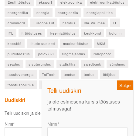
Eesti tööstus
eksport
elektroonika
elektroonikatööstus
energeetika
energia
energiakriis
energiapoliitika
eriolukord
Euroopa Liit
haridus
Ida-Virumaa
IT
ITL
it tööstuses
keemiatööstus
keskkond
kolumn
koostöö
liitude uudised
masinatööstus
MKM
puidutööstus
põlevkivi
ringmajandus
rohepööre
seadus
sisuturundus
statistika
swedbank
sündmus
taastuvenergia
TalTech
teadus
toetus
tööjõud
tööstuspoliitika
ülevaade
Uudiskiri
ja ole esimesena kursis tööstuses
toimuvaga!
Telli uudiskiri ja ole esimesena kursis oluliste uudistega!
Nimi*
Nimi*