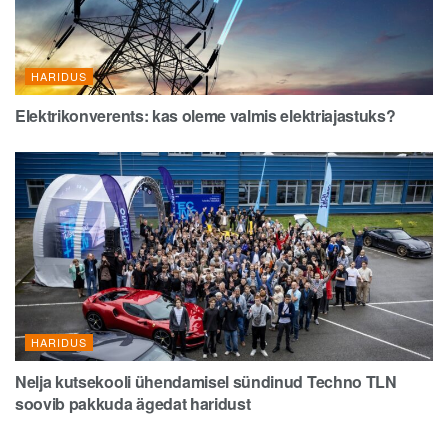
HARIDUS
Elektrikonverents: kas oleme valmis elektriajastuks?
HARIDUS
Nelja kutsekooli ühendamisel sündinud Techno TLN
soovib pakkuda ägedat haridust