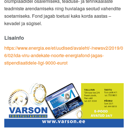
olümpiaadidel osalemiseks, teaduse- ja tehnikaalaste
teadmiste arendamiseks ning huvialaga seotud vahendite
soetamiseks. Fond jagab toetusi kaks korda aastas –
kevadel ja sügisel.
Lisainfo
https://www.energia.ee/et/uudised/avaleht/-/newsv2/2019/0
6/02/ida-viru-andekate-noorte-energiafond-jagas-
stipendiaatidele-ligi-9000-eurot