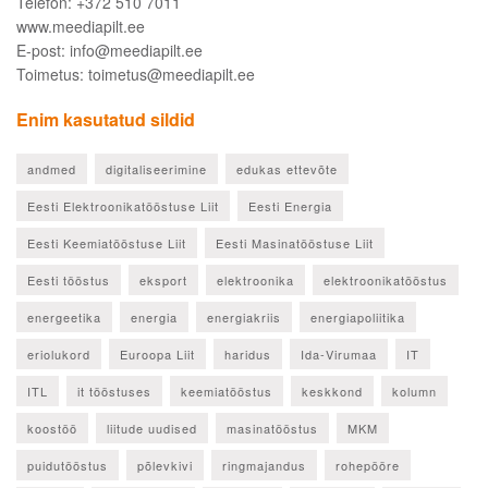
Telefon: +372 510 7011
www.meediapilt.ee
E-post: info@meediapilt.ee
Toimetus: toimetus@meediapilt.ee
Enim kasutatud sildid
andmed
digitaliseerimine
edukas ettevõte
Eesti Elektroonikatööstuse Liit
Eesti Energia
Eesti Keemiatööstuse Liit
Eesti Masinatööstuse Liit
Eesti tööstus
eksport
elektroonika
elektroonikatööstus
energeetika
energia
energiakriis
energiapoliitika
eriolukord
Euroopa Liit
haridus
Ida-Virumaa
IT
ITL
it tööstuses
keemiatööstus
keskkond
kolumn
koostöö
liitude uudised
masinatööstus
MKM
puidutööstus
põlevkivi
ringmajandus
rohepööre