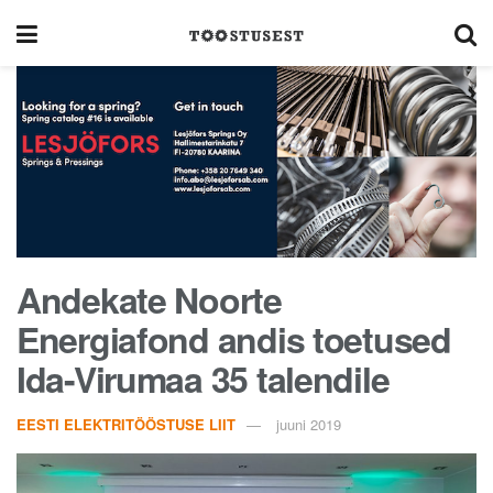
Andekate Noorte
Energiafond andis toetused
Ida-Virumaa 35 talendile
EESTI ELEKTRITÖÖSTUSE LIIT
juuni 2019