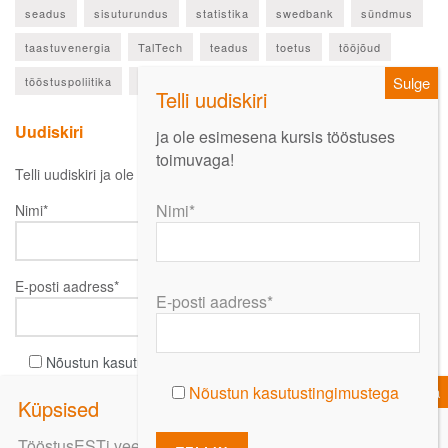
seadus
sisuturundus
statistika
swedbank
sündmus
taastuvenergia
TalTech
teadus
toetus
tööjõud
tööstuspoliitika
ülevaade
Uudiskiri
ja ole esimesena kursis tööstuses
toimuvaga!
Telli uudiskiri ja ole esimesena kursis oluliste uudistega!
Nimi*
Nimi*
E-posti aadress*
E-posti aadress*
Nõustun kasutustingimustega
Nõustun kasutustingimustega
TööstusESTi veebi kasutamist jätkates nõustute küpsiste