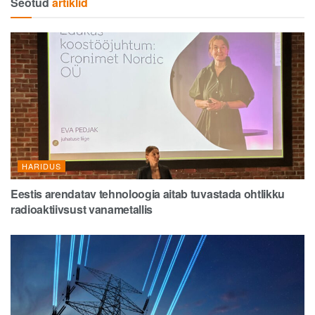
Seotud
artiklid
HARIDUS
Eestis arendatav tehnoloogia aitab tuvastada ohtlikku
radioaktiivsust vanametallis