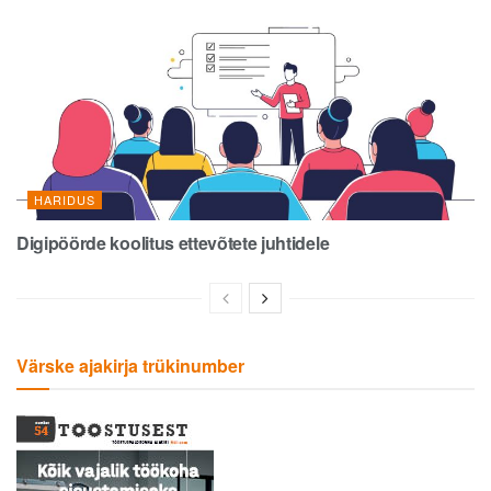
HARIDUS
Digipöörde koolitus ettevõtete juhtidele
Värske ajakirja trükinumber