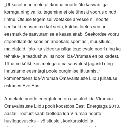
„Uhkusetunne meie piirkonna noorte üle kasvab iga
korraga ning valiku tegemine ei ole üheski voorus olnud
lihtne. Otsuse tegemisel võetakse arvesse nii noorte
seniseid edusamme kui seda, kuidas toetus seatud
eesmärkide saavutamisele kaasa aitab. Seekordse vooru
stipendiaatide seas on andekaid sportlasi, muusikuid,
maletajaid, foto- ka videokunstiga tegelevaid noori ning ka
tehnika- ja teadushuvilisi noori Ida-Virumaa eri paikadest.
Täname kõiki, kes meiega oma saavutusi jagasid ning
innustame eesmärgi poole pürgimise jätkamist,“
kommenteeris Ida-Virumaa Omavalitsuste Liidu juhatuse
esimees Eve East.
Andekate noorte energiafond on asutatud Ida-Virumaa
Omavalitsuste Liidu poolt koostöös Eesti Energiaga 2013.
aastal. Toetust saab taotleda Ida-Virumaa noorte
huvitegevuseks – võistlustel, konkurssidel ja