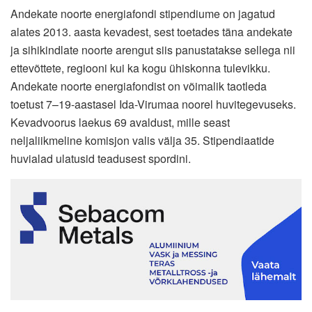
Andekate noorte energiafondi stipendiume on jagatud
alates 2013. aasta kevadest, sest toetades täna andekate
ja sihikindlate noorte arengut siis panustatakse sellega nii
ettevõttete, regiooni kui ka kogu ühiskonna tulevikku.
Andekate noorte energiafondist on võimalik taotleda
toetust 7–19-aastasel Ida-Virumaa noorel huvitegevuseks.
Kevadvoorus laekus 69 avaldust, mille seast
neljaliikmeline komisjon valis välja 35. Stipendiaatide
huvialad ulatusid teadusest spordini.