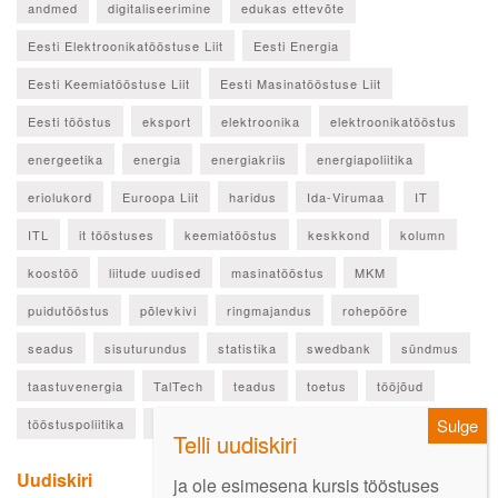
andmed
digitaliseerimine
edukas ettevõte
Eesti Elektroonikatööstuse Liit
Eesti Energia
Eesti Keemiatööstuse Liit
Eesti Masinatööstuse Liit
Eesti tööstus
eksport
elektroonika
elektroonikatööstus
energeetika
energia
energiakriis
energiapoliitika
eriolukord
Euroopa Liit
haridus
Ida-Virumaa
IT
ITL
it tööstuses
keemiatööstus
keskkond
kolumn
koostöö
liitude uudised
masinatööstus
MKM
puidutööstus
põlevkivi
ringmajandus
rohepööre
seadus
sisuturundus
statistika
swedbank
sündmus
taastuvenergia
TalTech
teadus
toetus
tööjõud
tööstuspoliitika
ülevaade
Uudiskiri
ja ole esimesena kursis tööstuses