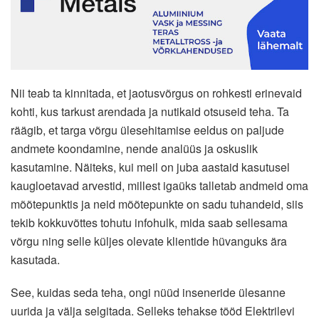
Nii teab ta kinnitada, et jaotusvõrgus on rohkesti erinevaid
kohti, kus tarkust arendada ja nutikaid otsuseid teha. Ta
räägib, et targa võrgu ülesehitamise eeldus on paljude
andmete koondamine, nende analüüs ja oskuslik
kasutamine. Näiteks, kui meil on juba aastaid kasutusel
kaugloetavad arvestid, millest igaüks talletab andmeid oma
mõõtepunktis ja neid mõõtepunkte on sadu tuhandeid, siis
tekib kokkuvõttes tohutu infohulk, mida saab sellesama
võrgu ning selle küljes olevate klientide hüvanguks ära
kasutada.
See, kuidas seda teha, ongi nüüd inseneride ülesanne
uurida ja välja selgitada. Selleks tehakse tööd Elektrilevi