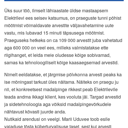
Üks suur töö, ilmselt lähiaastate üldse mastaapsem
Elektrilevi ees seisev katsumus, on praeguste tunni põhist
mõõtmist võimaldavate arvestite väljavahetamine uute
vastu, mis lubavad 15 minuti täpsusega mõõtmist.
Praeguseks hetkeks on ca 109 000 arvestit juba vahetatud
aga 600 000 on veel ees, milleks valmistatakse ette
riigihanget, et leida meie oludesse kõige sobivamad,
samas ka tehnoloogiliselt kõige kaasaegsemad arvestid.
Nimelt eeldatakse, et järgmise põlvkonna arvesti peaks ka
ise mõningast tarkust üles näitama. Näiteks on praegu ju
nii, et konkreetsest madalpinge rikkest peab Elektrilevile
teada andma ikkagi klient, kes vooluta jäi. Targad arvestid
ja sidetehnoloogia aga võiksid madalpingevõrkudele
nähtavust kõvasti juurde anda.
Nutikaid arendusi on veelgi. Marii Uduvee toob esile
vajaduse tõsta küberturvalisuse taset, sest kui arvesti