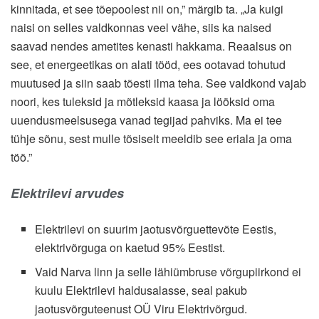
kinnitada, et see tõepoolest nii on,” märgib ta. „Ja kuigi
naisi on selles valdkonnas veel vähe, siis ka naised
saavad nendes ametites kenasti hakkama. Reaalsus on
see, et energeetikas on alati tööd, ees ootavad tohutud
muutused ja siin saab tõesti ilma teha. See valdkond vajab
noori, kes tuleksid ja mõtleksid kaasa ja lööksid oma
uuendusmeelsusega vanad tegijad pahviks. Ma ei tee
tühje sõnu, sest mulle tõsiselt meeldib see eriala ja oma
töö.”
Elektrilevi arvudes
Elektrilevi on suurim jaotusvõrguettevõte Eestis,
elektrivõrguga on kaetud 95% Eestist.
Vaid Narva linn ja selle lähiümbruse võrgupiirkond ei
kuulu Elektrilevi haldusalasse, seal pakub
jaotusvõrguteenust OÜ Viru Elektrivõrgud.