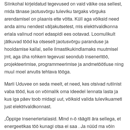
Siinkohal kirjeldatud tegevused on vaid väike osa sellest,
mida tänase jaotusvõrgu tuleviku targaks võrguks
arendamisel on plaanis ette võtta. Küll aga võiksid need
anda aimu nendest väljakutsetest, mis elektrivaldkonna
eriala valinud noori edaspidi ees ootavad. Loomulikult
jätkuvad tööd ka otseselt jaotusvõrgu paranduse ja
hooldamise kallal, selle ilmastikukindlamaks muutmisel
jmt, aga üha rohkem tegevusi seondub inseneritöö,
projekteerimise, programmeerimise ja andmetöötluse ning
muul moel arvutis tehtava tööga.
Marii Uduvee on seda meelt, et need, kes otsivad rutiinist
vaba tööd, kus on võimalik oma ideedel lennata lasta ja
kus iga päev toob midagi uut, võiksid valida tulevikuameti
just elektrivaldkonnast.
„Õppige insenerierialasid. Mind n-ö räägiti ära sellega, et
energeetikas töö kunagi otsa ei saa . Ja nüüd ma võin