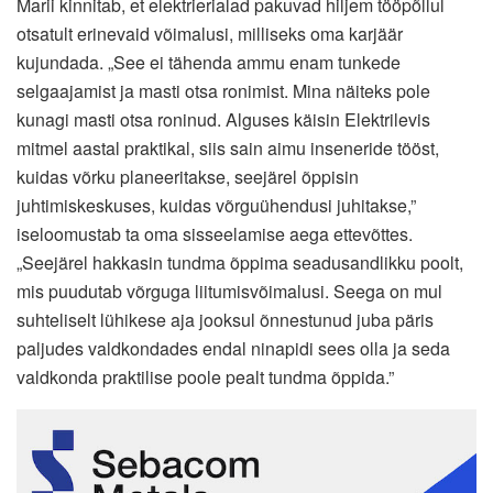
Marii kinnitab, et elektrierialad pakuvad hiljem tööpõllul
otsatult erinevaid võimalusi, milliseks oma karjäär
kujundada. „See ei tähenda ammu enam tunkede
selgaajamist ja masti otsa ronimist. Mina näiteks pole
kunagi masti otsa roninud. Alguses käisin Elektrilevis
mitmel aastal praktikal, siis sain aimu inseneride tööst,
kuidas võrku planeeritakse, seejärel õppisin
juhtimiskeskuses, kuidas võrguühendusi juhitakse,”
iseloomustab ta oma sisseelamise aega ettevõttes.
„Seejärel hakkasin tundma õppima seadusandlikku poolt,
mis puudutab võrguga liitumisvõimalusi. Seega on mul
suhteliselt lühikese aja jooksul õnnestunud juba päris
paljudes valdkondades endal ninapidi sees olla ja seda
valdkonda praktilise poole pealt tundma õppida.”