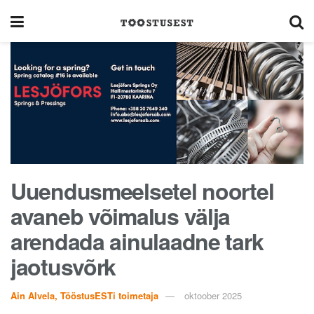
Uuendusmeelsetel noortel
avaneb võimalus välja
arendada ainulaadne tark
jaotusvõrk
Ain Alvela, TööstusESTi toimetaja
oktoober 2025