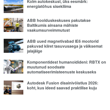
Kolm autokeskust, üks eesmärk:
energiatõhus sisekliima
ABB hoolduskeskuses pakutakse
Baltikumis ainsana mähiste
vaakumsurveimmutust
ABB uued magnetivabad IE6 mootorid
pakuvad kiiret tasuvusaega ja väiksemat
jalajälge
Komponentidest humanoidideni: RBTX on
muutunud soodsate
automatiseerimisteenuste keskuseks
Autodesk Fusion disainivõistlus 2026:
koht, kus ideed saavad praktilise kuju