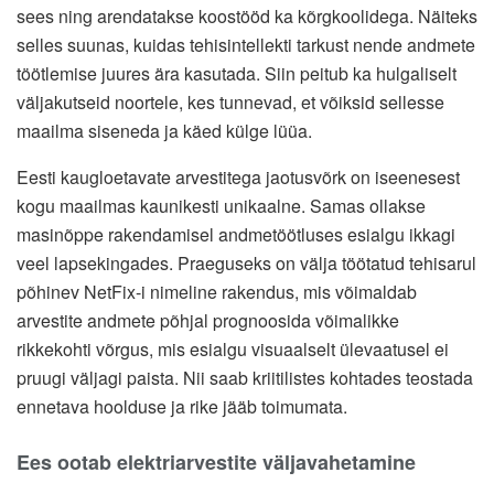
sees ning arendatakse koostööd ka kõrgkoolidega. Näiteks
selles suunas, kuidas tehisintellekti tarkust nende andmete
töötlemise juures ära kasutada. Siin peitub ka hulgaliselt
väljakutseid noortele, kes tunnevad, et võiksid sellesse
maailma siseneda ja käed külge lüüa.
Eesti kaugloetavate arvestitega jaotusvõrk on iseenesest
kogu maailmas kaunikesti unikaalne. Samas ollakse
masinõppe rakendamisel andmetöötluses esialgu ikkagi
veel lapsekingades. Praeguseks on välja töötatud tehisarul
põhinev NetFix-i nimeline rakendus, mis võimaldab
arvestite andmete põhjal prognoosida võimalikke
rikkekohti võrgus, mis esialgu visuaalselt ülevaatusel ei
pruugi väljagi paista. Nii saab kriitilistes kohtades teostada
ennetava hoolduse ja rike jääb toimumata.
Ees ootab elektriarvestite väljavahetamine