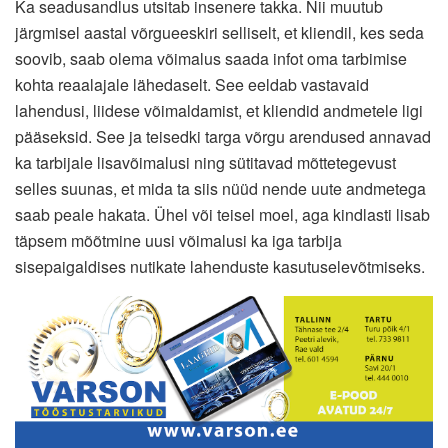
Ka seadusandlus utsitab insenere takka. Nii muutub
järgmisel aastal võrgueeskiri selliselt, et kliendil, kes seda
soovib, saab olema võimalus saada infot oma tarbimise
kohta reaalajale lähedaselt. See eeldab vastavaid
lahendusi, liidese võimaldamist, et kliendid andmetele ligi
pääseksid. See ja teisedki targa võrgu arendused annavad
ka tarbijale lisavõimalusi ning sütitavad mõttetegevust
selles suunas, et mida ta siis nüüd nende uute andmetega
saab peale hakata. Ühel või teisel moel, aga kindlasti lisab
täpsem mõõtmine uusi võimalusi ka iga tarbija
sisepaigaldises nutikate lahenduste kasutuselevõtmiseks.