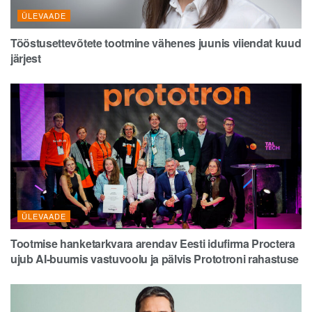
ÜLEVAADE
Tööstusettevõtete tootmine vähenes juunis viiendat kuud
järjest
ÜLEVAADE
Tootmise hanketarkvara arendav Eesti idufirma Proctera
ujub AI-buumis vastuvoolu ja pälvis Prototroni rahastuse