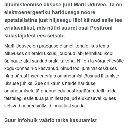
liitumisteenuse üksuse juht Marii Uduvee. Ta on
elektroenergeetiku haridusega noore
spetsialistina just hiljaaegu läbi käinud selle tee
erialavalikul, mis nüüd suurel osal Positroni
külastajatest ees seisab.
Marii Uduvee on praegusele ametikohale, kus tema
alluvuses on eraldi üksus, jõudnud läbi tehnikaülikooli
õpingute ajal saadud praktikakoha. Nii on ta võrguettevõtte
kogukonnas n-ö kasvanud, olnud tööl juhtimiskeskuses
ning pärast insenerieriala omandamist tõusnud liitumiste
üksuse juhiks. See on kaunis näide hariduse
omandamisele järgnenud eduloost karjääriredelil, mida
teistelegi esile tuua ja millest paljud elukutsevaliku ees
seisvad noored võiksid innustust saada.
Suur infohulk väärib tarka kasutamist