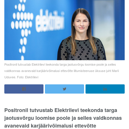
Positronil tutvustab Elektrilevi teekonda targa jaotusvõrgu loomise poole ja selles
valdkonnas avanevaid karjäärivõimalusi ettevõtte liitumisteenuse üksuse juht Marii
Uduvee. Foto: Elektrilevi
Positronil tutvustab Elektrilevi teekonda targa
jaotusvõrgu loomise poole ja selles valdkonnas
avanevaid karjäärivõimalusi ettevõtte