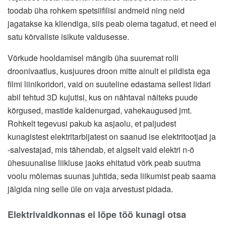
toodab üha rohkem spetsiifilisi andmeid ning neid
jagatakse ka kliendiga, siis peab olema tagatud, et need ei
satu kõrvaliste isikute valdusesse.
Võrkude hooldamisel mängib üha suuremat rolli
droonivaatlus, kusjuures droon mitte ainult ei pildista ega
filmi liinikoridori, vaid on suuteline edastama sellest lidari
abil tehtud 3D kujutisi, kus on nähtaval näiteks puude
kõrgused, mastide kaldenurgad, vahekaugused jmt.
Rohkelt tegevusi pakub ka asjaolu, et paljudest
kunagistest elektritarbijatest on saanud ise elektritootjad ja
-salvestajad, mis tähendab, et algselt vaid elektri n-ö
ühesuunalise liikluse jaoks ehitatud võrk peab suutma
voolu mõlemas suunas juhtida, seda liikumist peab saama
jälgida ning selle üle on vaja arvestust pidada.
Elektrivaldkonnas ei lõpe töö kunagi otsa