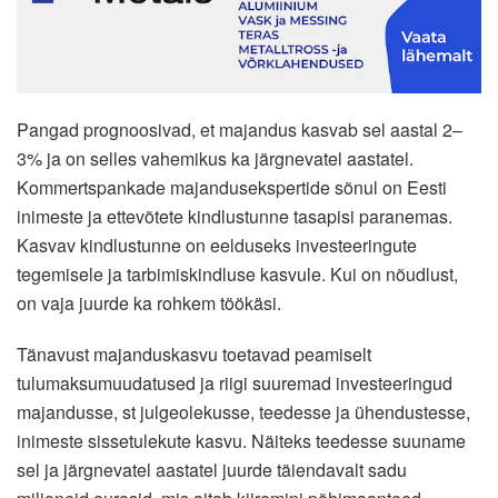
Pangad prognoosivad, et majandus kasvab sel aastal 2–
3% ja on selles vahemikus ka järgnevatel aastatel.
Kommertspankade majandusekspertide sõnul on Eesti
inimeste ja ettevõtete kindlustunne tasapisi paranemas.
Kasvav kindlustunne on eelduseks investeeringute
tegemisele ja tarbimiskindluse kasvule. Kui on nõudlust,
on vaja juurde ka rohkem töökäsi.
Tänavust majanduskasvu toetavad peamiselt
tulumaksumuudatused ja riigi suuremad investeeringud
majandusse, st julgeolekusse, teedesse ja ühendustesse,
inimeste sissetulekute kasvu. Näiteks teedesse suuname
sel ja järgnevatel aastatel juurde täiendavalt sadu