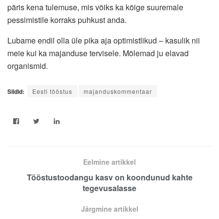
päris kena tulemuse, mis võiks ka kõige suuremale
pessimistile korraks puhkust anda.
Lubame endil olla üle pika aja optimistlikud – kasulik nii
meie kui ka majanduse tervisele. Mõlemad ju elavad
organismid.
Sildid:
Eesti tööstus
majanduskommentaar
Eelmine artikkel
Tööstustoodangu kasv on koondunud kahte
tegevusalasse
Järgmine artikkel