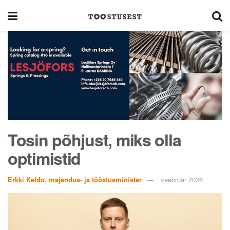
Tosin põhjust, miks olla
optimistid
Erkki Keldo, majandus- ja tööstusminister
veebruar 2026