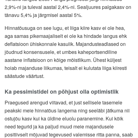
2,9%-ni ja tuleval aastal 2,4%-ni. Sealjuures palgakasv on
tänavu 5,4% ja järgmisel aastal 5%.
Hinnatõusuga on see lugu, et liiga kiire kasv ei ole hea,
aga samas pikemaajaliselt ei ole ka hindade langus ehk
deflatsioon ühiskonnale kasulik. Majandusteadlased on
jõudnud konsensusele, et umbes kaheportsendiline
aastane inflatsioon on kõige mõistlikum. Ühest küljest
hoiab majanduse liikumas, teisalt ei kulutata liiga kiiresti
säästude väärtust.
Ka pessimistidel on põhjust olla optimistlik
Praegused arengud viitavad, et just sellisele tasemele
peakski meie hinnatõus langema ning seeläbi jätkuma nii
ostujõu kasv kui ka üldine eluolu paranemine. Kui kõik
need tegurid ja ka paljud muud meie majandusele
positiivselt mõjuvad tegevused valemisse ritta panna, saab