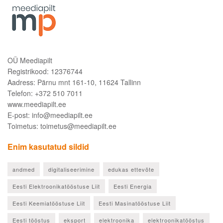
OÜ Meediapilt
Registrikood: 12376744
Aadress: Pärnu mnt 161-10, 11624 Tallinn
Telefon: +372 510 7011
www.meediapilt.ee
E-post: info@meediapilt.ee
Toimetus: toimetus@meediapilt.ee
Enim kasutatud sildid
andmed
digitaliseerimine
edukas ettevõte
Eesti Elektroonikatööstuse Liit
Eesti Energia
Eesti Keemiatööstuse Liit
Eesti Masinatööstuse Liit
Eesti tööstus
eksport
elektroonika
elektroonikatööstus