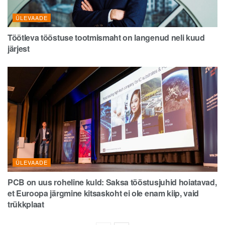
ÜLEVAADE
Töötleva tööstuse tootmismaht on langenud neli kuud
järjest
ÜLEVAADE
PCB on uus roheline kuld: Saksa tööstusjuhid hoiatavad,
et Euroopa järgmine kitsaskoht ei ole enam kiip, vaid
trükkplaat