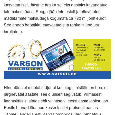
kasvatamisel. Jätsime ära ka selleks aastaks kavandatud
tulumaksu tõusu. Seega jääb inimestelt ja ettevõtetelt
madalamate maksudega kogumata ca 780 miljonit eurot.
See annab hapnikku ettevõtjatele ja rohkem kindlust
tarbijatele.
Hinnatõus ei meeldi üldjuhul kellelegi, mistõttu on hea, et
järgnevatel aastatel see oluliselt aeglustub. Viimasest
finantskriisist alates ehk viimase viieteist aasta jooksul on
Eestis hinnad tõusnud keskmiselt 4 protsenti aastas.
Tänavu langeb Eesti Panga prognoosi järgi hinnatõus