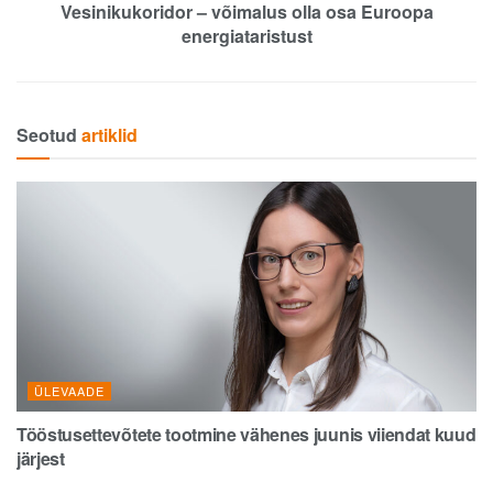
Vesinikukoridor – võimalus olla osa Euroopa
energiataristust
Seotud
artiklid
ÜLEVAADE
Tööstusettevõtete tootmine vähenes juunis viiendat kuud
järjest