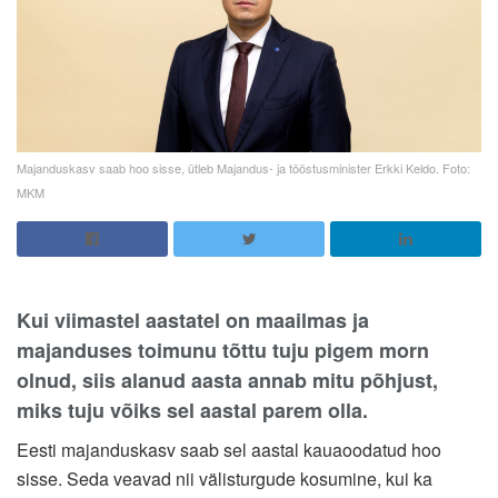
Majanduskasv saab hoo sisse, ütleb Majandus- ja tööstusminister Erkki Keldo. Foto:
MKM
Kui viimastel aastatel on maailmas ja
majanduses toimunu tõttu tuju pigem morn
olnud, siis alanud aasta annab mitu põhjust,
miks tuju võiks sel aastal parem olla.
Eesti majanduskasv saab sel aastal kauaoodatud hoo
sisse. Seda veavad nii välisturgude kosumine, kui ka