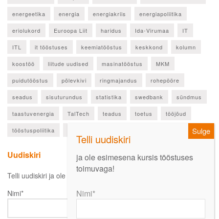
energeetika
energia
energiakriis
energiapoliitika
eriolukord
Euroopa Liit
haridus
Ida-Virumaa
IT
ITL
it tööstuses
keemiatööstus
keskkond
kolumn
koostöö
liitude uudised
masinatööstus
MKM
puidutööstus
põlevkivi
ringmajandus
rohepööre
seadus
sisuturundus
statistika
swedbank
sündmus
taastuvenergia
TalTech
teadus
toetus
tööjõud
tööstuspoliitika
ülevaade
Uudiskiri
ja ole esimesena kursis tööstuses
toimuvaga!
Telli uudiskiri ja ole esimesena kursis oluliste uudistega!
Nimi*
Nimi*