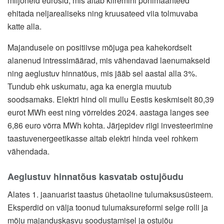
miljoneid eurosid, mis aitab kiiremini põhimaanteed
ehitada neljarealiseks ning kruusateed viia tolmuvaba
katte alla.
Majandusele on positiivse mõjuga pea kahekordselt
alanenud intressimäärad, mis vähendavad laenumakseid
ning aeglustuv hinnatõus, mis jääb sel aastal alla 3%.
Tundub ehk uskumatu, aga ka energia muutub
soodsamaks. Elektri hind oli mullu Eestis keskmiselt 80,39
eurot MWh eest ning võrreldes 2024. aastaga langes see
6,86 euro võrra MWh kohta. Järjepidev riigi investeerimine
taastuvenergeetikasse aitab elektri hinda veel rohkem
vähendada.
Aeglustuv hinnatõus kasvatab ostujõudu
Alates 1. jaanuarist taastus ühetaoline tulumaksusüsteem.
Eksperdid on välja toonud tulumaksureformi selge rolli ja
mõju majanduskasvu soodustamisel ja ostujõu