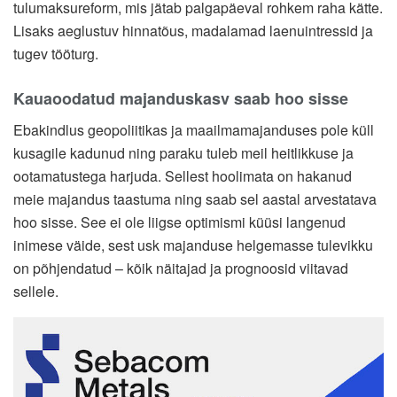
tulumaksureform, mis jätab palgapäeval rohkem raha kätte.
Lisaks aeglustuv hinnatõus, madalamad laenuintressid ja
tugev tööturg.
Kauaoodatud majanduskasv saab hoo sisse
Ebakindlus geopoliitikas ja maailmamajanduses pole küll
kusagile kadunud ning paraku tuleb meil heitlikkuse ja
ootamatustega harjuda. Sellest hoolimata on hakanud
meie majandus taastuma ning saab sel aastal arvestatava
hoo sisse. See ei ole liigse optimismi küüsi langenud
inimese väide, sest usk majanduse helgemasse tulevikku
on põhjendatud – kõik näitajad ja prognoosid viitavad
sellele.